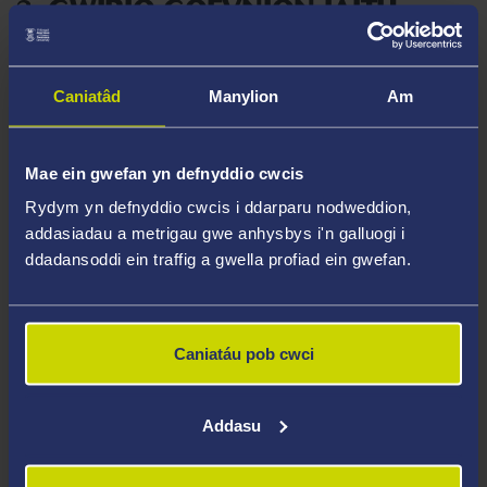
3.
GWIRIO GOFYNION IAITH
SAESNEG/CYMRAEG
Nodir gofynion iaith Saesneg neu Gymraeg ar y
Caniatâd
Manylion
Am
dudalen we ar gyfer eich cwrs. Rhaid i bob myfyriwr
sy'n gwneud cais i Brifysgol Abertawe ddangos bod
ganddynt lefel ddigonol o allu ieithyddol i astudio'r
Mae ein gwefan yn defnyddio cwcis
cwrs o'u dewis.
Rydym yn defnyddio cwcis i ddarparu nodweddion,
addasiadau a metrigau gwe anhysbys i'n galluogi i
ddadansoddi ein traffig a gwella profiad ein gwefan.
DYDDIAD CAU GWNEUD CAIS
Sicrhewch eich bod yn cyflwyno'ch cais erbyn y
dyddiad cau cyhoeddedig
.
Caniatáu pob cwci
SYLWCH - os nad ydych yn bodloni'r gofynion
uchod, ni fydd eich cais yn cael ei ystyried.
Addasu