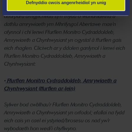
SYLWER: Ymgeiswyr ar gyfer
Defnyddio cwcis angenrheidiol yn unig
PhD/EngD/ProfD/EdD
- i gefnogi ein hymrwymiad i
ddarparu amgylchedd sy'n rhydd o wahaniaethu a
dathlu amrywiaeth ym Mhrifysgol Abertawe mae'n
ofynnol i chi lenwi Ffurflen Monitro Cydraddoldeb,
Amrywiaeth a Chynhwysiant yn ogystal â ffurflen gais
eich rhaglen. Cliciwch ar y ddolen ganlynol i lenwi eich
Ffurflen Monitro Cydraddoldeb, Amrywiaeth a
Chynhwysiant:
•
Ffurflen Monitro Cydraddoldeb, Amrywiaeth a
Chynhwysiant (ffurflen ar-lein)
Sylwer bod cwblhau'r Ffurflen Monitro Cydraddoldeb,
Amrywiaeth a Chynhwysiant yn orfodol; efallai na fydd
eich cais yn cael ei ystyried/brosesu os nad yw'r
wybodaeth hon wedi'i chyflwyno.