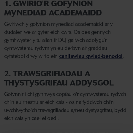
1. GWIRIO'R GOFYNION
MYNEDIAD ACADEMAIDD
Gwiriwch y gofynion mynediad academaidd ar y
dudalen we ar gyfer eich cwrs. Os oes gennych
gymhwyster y tu allan i’r DU, gallwch adolygu’r
cymwysterau rydym yn eu derbyn a’r graddau
cyfatebol drwy wirio ein
canllawiau gwlad-benodol
.
2.
TRAWSGRIFIADAU A
THYSTYSGRIFAU ADDYSGOL
Gofynnir i chi gynnwys copïau o'r cymwysterau rydych
chi'n eu rhestru ar eich cais - os na fyddwch chi'n
uwchlwytho'ch trawsgrifiadau a/neu dystysgrifau, bydd
eich cais yn cael ei oedi.