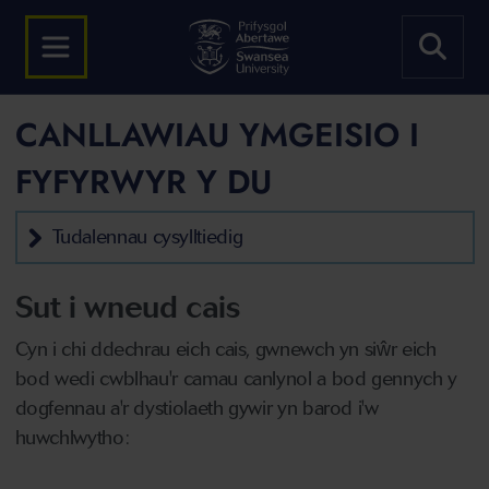
CANLLAWIAU YMGEISIO I
FYFYRWYR Y DU
Tudalennau cysylltiedig
Sut i wneud cais
Cyn i chi ddechrau eich cais, gwnewch yn siŵr eich
bod wedi cwblhau'r camau canlynol a bod gennych y
dogfennau a'r dystiolaeth gywir yn barod i'w
huwchlwytho: