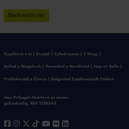
Dechrau'ch cais
Cysylltwch â ni
Swyddi
Cyfadrannau
Y Wasg
Iechyd a Diogelwch
Ymwadiad a Hawlfraint
Map o'r Safle
Preifatrwydd a Chwcis
Datganiad Caethwasiaeth Fodern
Mae Prifysgol Abertawe yn elusen
gofrestredig, Rhif 1138342