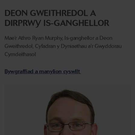
DEON GWEITHREDOL A
DIRPRWY IS-GANGHELLOR
Mae’r Athro Ryan Murphy, Is-ganghellor a Deon
Gweithredol, Cyfadran y Dyniaethau a'r Gwyddorau
Cymdeithasol
Bywgraffiad a manylion cyswllt