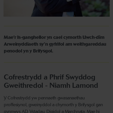
Mae’r Is-ganghellor yn cael cymorth Uwch-dîm
Arweinyddiaeth sy’n gyfrifol am weithgareddau
penodol yn y Brifysgol.
Cofrestrydd a Phrif Swyddog
Gweithredol - Niamh Lamond
Y Cofrestrydd yw pennaeth gwasanaethau
proffesiynol, gweinyddol a chymorth y Brifysgol gan
gynnwys AD, Ystadau, Digidol a Marchnata. Mae hi