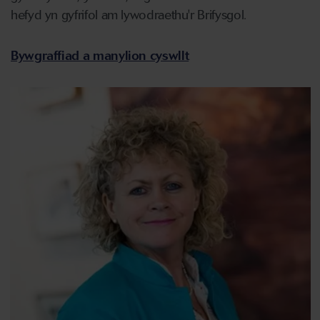
hefyd yn gyfrifol am lywodraethu'r Brifysgol.
Bywgraffiad a manylion cyswllt