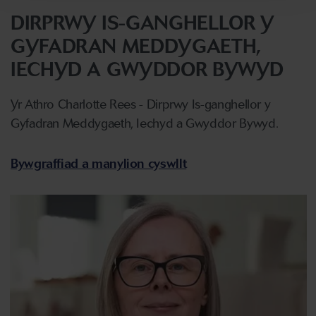
DIRPRWY IS-GANGHELLOR Y
GYFADRAN MEDDYGAETH,
IECHYD A GWYDDOR BYWYD
Yr Athro Charlotte Rees - Dirprwy Is-ganghellor y
Gyfadran Meddygaeth, Iechyd a Gwyddor Bywyd.
Bywgraffiad a manylion cyswllt