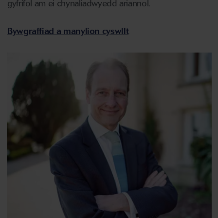
gyfrifol am ei
chynaliadwyedd
ariannol.
Bywgraffiad a manylion cyswllt