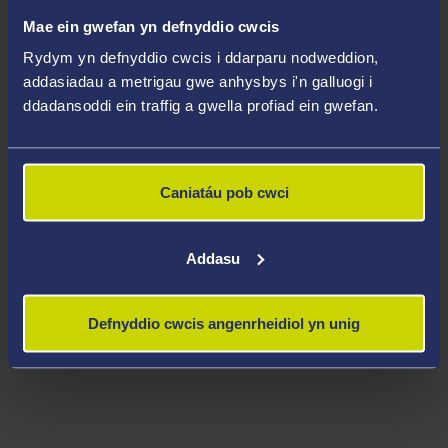
Mae ein gwefan yn defnyddio cwcis
Rydym yn defnyddio cwcis i ddarparu nodweddion,
addasiadau a metrigau gwe anhysbys i'n galluogi i
ddadansoddi ein traffig a gwella profiad ein gwefan.
Caniatáu pob cwci
Dirprwy Is-ganghellor, Ymchwil
ac Arloesi - Yr Athro Siwan
Addasu
Davies
Defnyddio cwcis angenrheidiol yn unig
Mae’r Athro Siwan Davies, Dirprwy Is-ganghellor yn
gyfrifol am Ymchwil ac Arloesi.