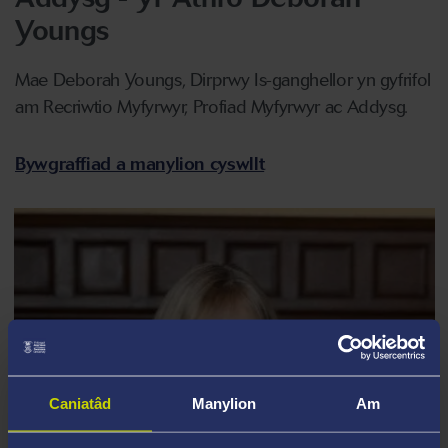
Youngs
Mae Deborah Youngs, Dirprwy Is-ganghellor yn gyfrifol
am Recriwtio Myfyrwyr, Profiad Myfyrwyr ac Addysg.
Bywgraffiad a manylion cyswllt
Caniatâd
Manylion
Am