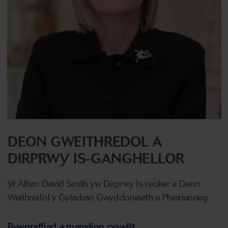
DEON GWEITHREDOL A
DIRPRWY IS-GANGHELLOR
Yr Athro David Smith yw Dirprwy Is-reolwr a Deon
Weithredol y Gyfadran Gwyddoniaeth a Pheirianneg
Bywgraffiad a manylion cyswllt