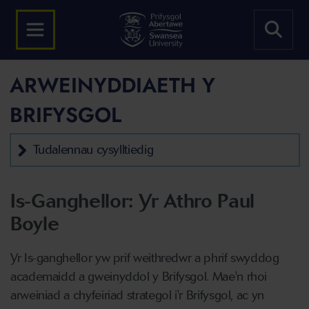
ARWEINYDDIAETH Y
BRIFYSGOL
Tudalennau cysylltiedig
Is-Ganghellor: Yr Athro Paul
Boyle
Yr Is-ganghellor yw prif weithredwr a phrif swyddog
academaidd a gweinyddol y Brifysgol. Mae'n rhoi
arweiniad a chyfeiriad strategol i'r Brifysgol, ac yn