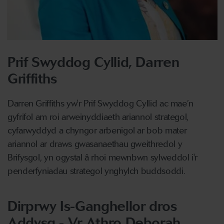
Prif Swyddog Cyllid, Darren
Griffiths
Darren Griffiths yw'r Prif Swyddog Cyllid ac mae’n
gyfrifol am roi arweinyddiaeth ariannol strategol,
cyfarwyddyd a chyngor arbenigol ar bob mater
ariannol ar draws gwasanaethau gweithredol y
Brifysgol, yn ogystal â rhoi mewnbwn sylweddol i'r
penderfyniadau strategol ynghylch buddsoddi.
Dirprwy Is-Ganghellor dros
Addysg - Yr Athro Deborah