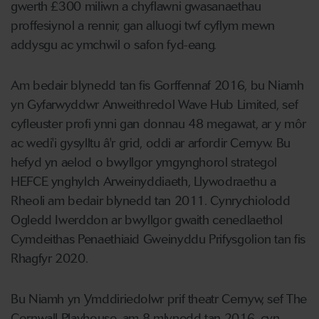
gwerth £300 miliwn a chyflawni gwasanaethau
proffesiynol a rennir, gan alluogi twf cyflym mewn
addysgu ac ymchwil o safon fyd-eang.
Am bedair blynedd tan fis Gorffennaf 2016, bu Niamh
yn Gyfarwyddwr Anweithredol Wave Hub Limited, sef
cyfleuster profi ynni gan donnau 48 megawat, ar y môr
ac wedi'i gysylltu â'r grid, oddi ar arfordir Cernyw. Bu
hefyd yn aelod o bwyllgor ymgynghorol strategol
HEFCE ynghylch Arweinyddiaeth, Llywodraethu a
Rheoli am bedair blynedd tan 2011. Cynrychiolodd
Ogledd Iwerddon ar bwyllgor gwaith cenedlaethol
Cymdeithas Penaethiaid Gweinyddu Prifysgolion tan fis
Rhagfyr 2020.
Bu Niamh yn Ymddiriedolwr prif theatr Cernyw, sef The
Cornwall Playhouse, am 8 mlynedd tan 2016, cyn