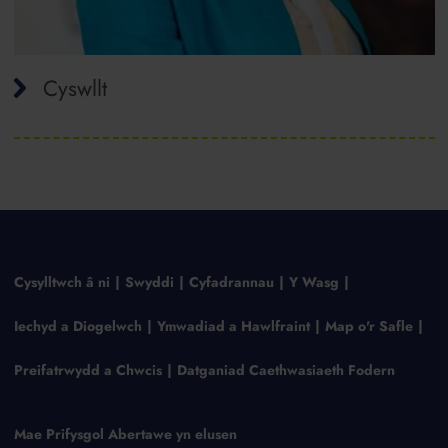
Cyswllt
Cysylltwch â ni
Swyddi
Cyfadrannau
Y Wasg
Iechyd a Diogelwch
Ymwadiad a Hawlfraint
Map o'r Safle
Preifatrwydd a Chwcis
Datganiad Caethwasiaeth Fodern
Mae Prifysgol Abertawe yn elusen