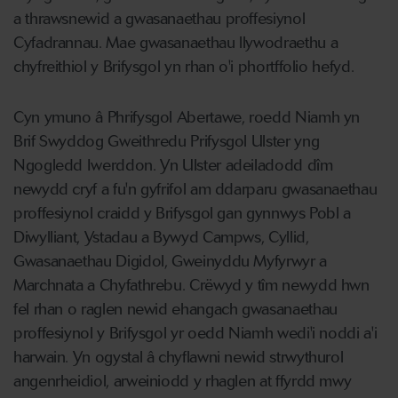
a thrawsnewid a gwasanaethau proffesiynol
Cyfadrannau. Mae gwasanaethau llywodraethu a
chyfreithiol y Brifysgol yn rhan o'i phortffolio hefyd.
Cyn ymuno â Phrifysgol Abertawe, roedd Niamh yn
Brif Swyddog Gweithredu Prifysgol Ulster yng
Ngogledd Iwerddon. Yn Ulster adeiladodd dîm
newydd cryf a fu'n gyfrifol am ddarparu gwasanaethau
proffesiynol craidd y Brifysgol gan gynnwys Pobl a
Diwylliant, Ystadau a Bywyd Campws, Cyllid,
Gwasanaethau Digidol, Gweinyddu Myfyrwyr a
Marchnata a Chyfathrebu. Crëwyd y tîm newydd hwn
fel rhan o raglen newid ehangach gwasanaethau
proffesiynol y Brifysgol yr oedd Niamh wedi'i noddi a'i
harwain. Yn ogystal â chyflawni newid strwythurol
angenrheidiol, arweiniodd y rhaglen at ffyrdd mwy