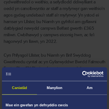
cydweithredol o weithio, a sefydlodd ddiwylliant a
oedd yn canolbwyntio ar staff a myfyrwyr gan weithio'n
agos gydag undebau'r staff a'r myfyrwyr. Yn ystod ei
hamser yn Ulster, bu Niamh yn gyfrifol am gyflawni
datblygiad newydd campws Belfast gwerth £365
miliwn. Cwblhawyd y campws eiconig hwn, ac fe'i
hagorwyd yn llawn, yn 2022.
Cyn Prifysgol Ulster, bu Niamh yn Brif Swyddog
Gweithredu cyntaf ac yn Gyfarwyddwr Bwrdd Falmouth
Exeter Plus (FX Plus), sef menter ar y cyd rhwng
Prifysgol Falmouth a Phrifysgol Caerwysg. Yn y swydd
hon, bu'n gyfrifol am ddarparu portffolio eang o
wasanaethau proffesiynol a rennir ar gyfer y ddwy
Caniatâd
Manylion
Am
brifysgol ar draws tri champws yng Nghernyw. O dan
arweinyddiaeth Niamh, gwnaeth yr ymgysylltu
Mae ein gwefan yn defnyddio cwcis
rhagweithiol gan y gwasanaethau proffesiynol â staff