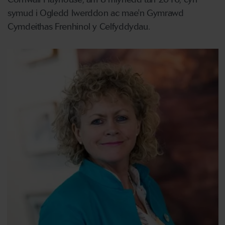
symud i Ogledd Iwerddon ac mae'n Gymrawd
Cymdeithas Frenhinol y Celfyddydau.