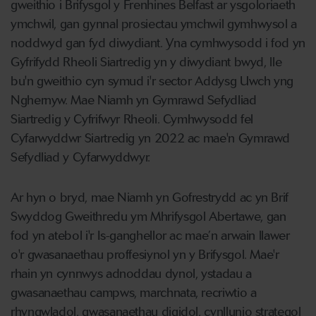
gweithio i Brifysgol y Frenhines Belfast ar ysgoloriaeth
ymchwil, gan gynnal prosiectau ymchwil gymhwysol a
noddwyd gan fyd diwydiant. Yna cymhwysodd i fod yn
Gyfrifydd Rheoli Siartredig yn y diwydiant bwyd, lle
bu'n gweithio cyn symud i'r sector Addysg Uwch yng
Nghernyw. Mae Niamh yn Gymrawd Sefydliad
Siartredig y Cyfrifwyr Rheoli. Cymhwysodd fel
Cyfarwyddwr Siartredig yn 2022 ac mae'n Gymrawd
Sefydliad y Cyfarwyddwyr.
Ar hyn o bryd, mae Niamh yn Gofrestrydd ac yn Brif
Swyddog Gweithredu ym Mhrifysgol Abertawe, gan
fod yn atebol i'r Is-ganghellor ac mae’n arwain llawer
o'r gwasanaethau proffesiynol yn y Brifysgol. Mae'r
rhain yn cynnwys adnoddau dynol, ystadau a
gwasanaethau campws, marchnata, recriwtio a
rhyngwladol, gwasanaethau digidol, cynllunio strategol