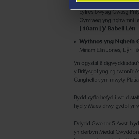
Safbwyntiau’r Dyfodol
cyfres bwysig Gwasg Prif
Gymraeg yng nghwmni Ia
| 10am | Y Babell Lên
Wythnos yng Nghefn 
Miriam Elin Jones, Llŷr Ti
Yn ogystal â digwyddiadau’r 
y Brifysgol yng nghwmni’r At
Canghellor, ym mwyty Pla
Bydd cyfle hefyd i weld sta
hyd y Maes drwy gydol yr 
Ddydd Gwener 5 Awst, bydd S
yn derbyn Medal Gwyddonia