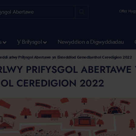
Offer Hyg
s
Y Brifysgol
Newyddion a Digwyddiadau
eddi arlwy Prifysgol Abertawe yn Eisteddfod Genedlaethol Ceredigion 2022
RLWY PRIFYSGOL ABERTAWE 
OL CEREDIGION 2022