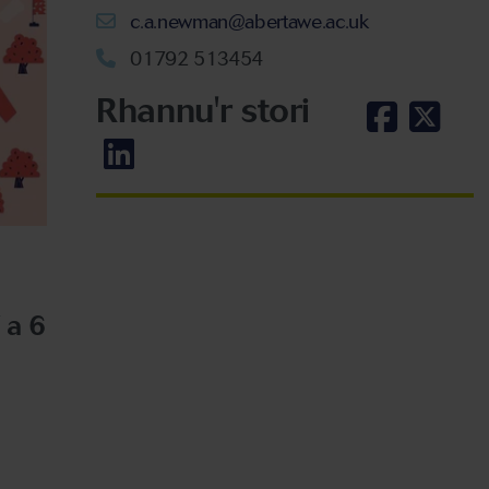
c.a.newman@abertawe.ac.uk
01792 513454
Rhannu'r stori
 a 6