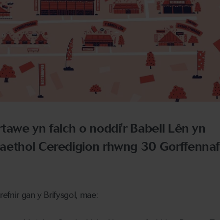
tawe yn falch o noddi'r Babell Lên yn
aethol Ceredigion rhwng 30 Gorffennaf
efnir gan y Brifysgol, mae: