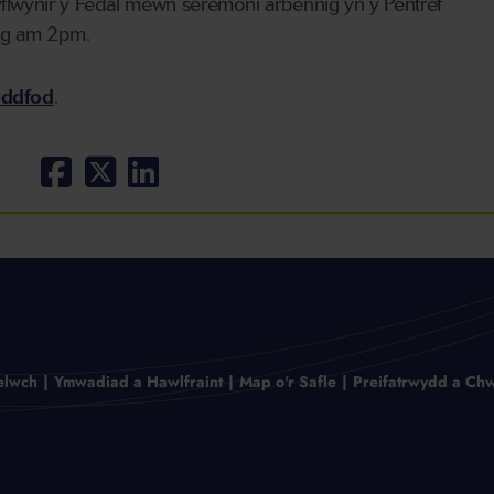
flwynir y Fedal mewn seremoni arbennig yn y Pentref
eg am 2pm.
eddfod
.
elwch
Ymwadiad a Hawlfraint
Map o'r Safle
Preifatrwydd a Chw