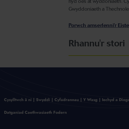
hyd oes at wyddoniaeth. Cy
Gwyddoniaeth a Thechnol
Porwch amserlenni’r Eist
Rhannu'r stori
Cysylltwch â ni
Swyddi
Cyfadrannau
Y Wasg
Iechyd a Diog
Datganiad Caethwasiaeth Fodern