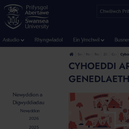
Astudio
Rhyngwladol
Ein Ymchwil
Busne
Swyddfa'r Wasg
Newyddion a Digwyddiadau
Newyddion
2022
Gorffennaf
Cyho
CYHOEDDI A
GENEDLAETH
Newyddion a
Digwyddiadau
Newyddion
2026
2025