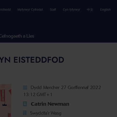
yrchedd
Myfyrwyr Cyfredol
Staff
Cyn-fyfyrwyr
中文
English
Cefnogaeth a Lles
YN EISTEDDFOD
Dydd Mercher 27 Gorffennaf 2022
13:12 GMT+1
Catrin Newman
Swyddfa'r Wasg