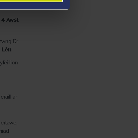
ylanwad
 4 Awst
rhwng Dr
 Lên
feillion
raill ar
bertawe,
niad