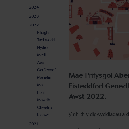
2024
2023
2022
Rhagfyr
Tachwedd
Hydref
Medi
Awst
Gorffennaf
Mae Prifysgol Aber
Mehefin
Eisteddfod Genedl
Mai
Ebrill
Awst 2022.
Mawrth
Chwefror
Ymhlith y digwyddiadau a dr
Ionawr
2021