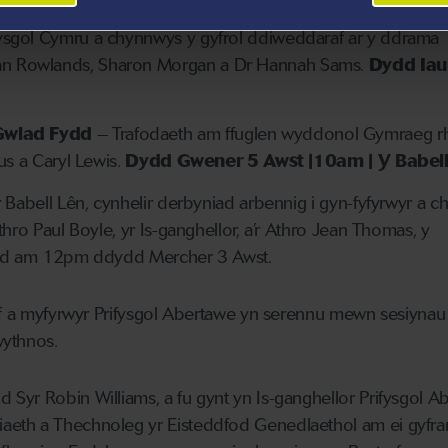
– Yr Athro Daniel Williams fydd yn arwain trafodaeth ar dd
ysgol Cymru a chynnwys y gyfrol ddiweddaraf ar y ddrama
n Rowlands, Sharon Morgan a Dr Hannah Sams.
Dydd Iau
Gwlad Fydd
– Trafodaeth am ffuglen wyddonol Gymraeg 
tus a Caryl Lewis.
Dydd Gwener 5 Awst |10am | Y Babell
Babell Lên, cynhelir derbyniad arbennig i gyn-fyfyrwyr a chy
hro Paul Boyle, yr Is-ganghellor, a’r Athro Jean Thomas, y
tiad am 12pm ddydd Mercher 3 Awst.
ff a myfyrwyr Prifysgol Abertawe yn serennu mewn sesiynau e
wythnos.
yr Robin Williams, a fu gynt yn Is-ganghellor Prifysgol A
eth a Thechnoleg yr Eisteddfod Genedlaethol am ei gyfra