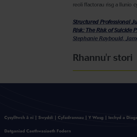
reoli ffactorau risg a lluni
Structured Professional J
Risk: The Risk of Suicide 
Stephanie Raybould, Jam
Rhannu'r stori
Cysylltwch â ni
Swyddi
Cyfadrannau
Y Wasg
Iechyd a Diog
Datganiad Caethwasiaeth Fodern