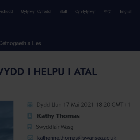
yrchedd
Myfyrwyr Cyfredol
Staff
Cyn-fyfyrwyr
中文
English
Cefnogaeth a Lles
D I HELPU I ATAL
Dydd Llun 17 Mai 2021 18:20 GMT+1
Kathy Thomas
Swyddfa'r Wasg
katherine.thomas@swansea.ac.uk