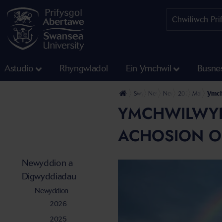
Astudio
Rhyngwladol
Ein Ymchwil
Busne
Swyddfa'r Wasg
Newyddion a Digwyddiadau
Newyddion
2021
Mai
Ymch
YMCHWILWYR
ACHOSION O
Newyddion a
Digwyddiadau
Newyddion
2026
2025