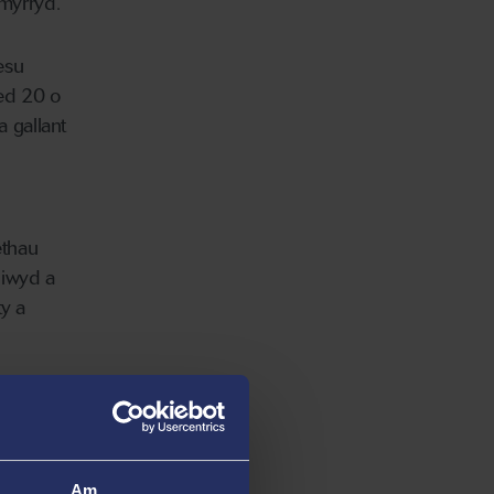
ymyrryd.
esu
ied 20 o
 gallant
ethau
liwyd a
ty a
dau gyd-
Am