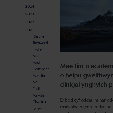
2024
2023
2022
2021
Rhagfyr
Tachwedd
Hydref
Medi
Awst
Mae tîm o academ
Gorffennaf
o helpu gweithwyr
Mehefin
Mai
clinigol ynghylch 
Ebrill
Mawrth
Er bod cyfraddau hunanladd
Chwefror
marwolaeth ymhlith dynion 
Ionawr