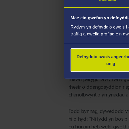
Roedd yr
Athro Nicola Gr
chleifion mewn perygl clinig
Mae ein gwefan yn defnyddi
Rydym yn defnyddio cwcis i 
Meddai:
“Mae'r RoSP yn dei
traffig a gwella profiad ein g
nodi a rheoli achosion o d
clinigwyr mai eu hanhawster
niweidio eu hunain.
Defnyddio cwcis angenrhe
unig
“Gofynnwyd i ni ddatblygu r
mewn perygl. Drwy fwrw gol
rhestr o ddangosyddion risg
chanolbwyntio ymyriadau a
Fodd bynnag, dywedodd y
hi o hyd: “Ni fydd yn bosib
eu hunain heb weld gweithi