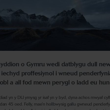
yddion o Gymru wedi datblygu dull ne
 iechyd proffesiynol i wneud penderfyn
pobl a all fod mewn perygl o ladd eu hun
iad yn y DU ymysg yr isaf yn y byd, dyna achos mwyaf cyf
dan 45 oed. Felly, mae'n hollbwysig gallu gwneud penderf