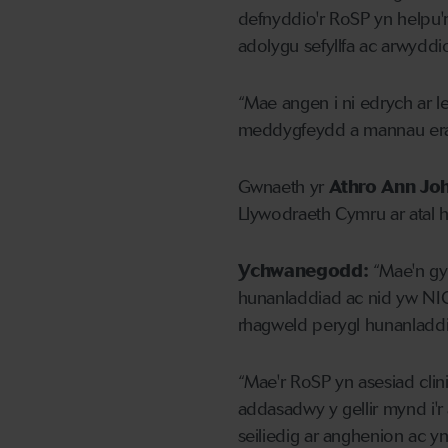
defnyddio'r RoSP yn helpu'r
adolygu sefyllfa ac arwyddio
“Mae angen i ni edrych ar 
meddygfeydd a mannau erail
Gwnaeth yr
Athro Ann Joh
Llywodraeth Cymru ar atal 
Ychwanegodd:
“Mae'n gyf
hunanladdiad ac nid yw NIC
rhagweld perygl hunanladdi
“Mae'r RoSP yn asesiad clini
addasadwy y gellir mynd i'
seiliedig ar anghenion ac yn