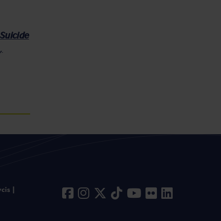
 Suicide
,
cis