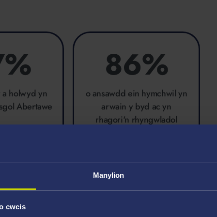
7%
86%
r a holwyd yn
o ansawdd ein hymchwil yn
ysgol Abertawe
arwain y byd ac yn
rhagori'n rhyngwladol
Research Excellence
pare 2027
Framework 2021
Manylion
o cwcis