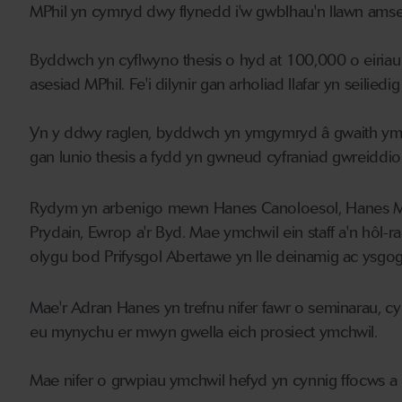
MPhil yn cymryd dwy flynedd i'w gwblhau'n llawn amse
Byddwch yn cyflwyno thesis o hyd at 100,000 o eiriau 
asesiad MPhil. Fe'i dilynir gan arholiad llafar yn seiliedig
Yn y ddwy raglen, byddwch yn ymgymryd â gwaith ymch
gan lunio thesis a fydd yn gwneud cyfraniad gwreiddiol 
Rydym yn arbenigo mewn Hanes Canoloesol, Hanes 
Prydain, Ewrop a'r Byd. Mae ymchwil ein staff a'n hôl-
olygu bod Prifysgol Abertawe yn lle deinamig ac ysgogo
Mae'r Adran Hanes yn trefnu nifer fawr o seminarau, c
eu mynychu er mwyn gwella eich prosiect ymchwil.
Mae nifer o grwpiau ymchwil hefyd yn cynnig ffocws a 