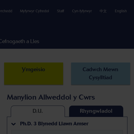
yrchedd
Myfyrwyr Cyfredol
Staff
Cyn-fyfyrwyr
中文
English
Cefnogaeth a Lles
Ymgeisio
Cadwch Mewn
Cysylltiad
Manylion Allweddol y Cwrs
D.U.
Rhyngwladol
Ph.D. 3 Blynedd Llawn Amser