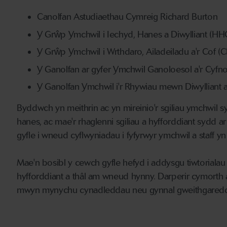
Canolfan Astudiaethau Cymreig Richard Burton
Y Grŵp Ymchwil i Iechyd, Hanes a Diwylliant (H
Y Grŵp Ymchwil i Wrthdaro, Ailadeiladu a'r Cof 
Y Ganolfan ar gyfer Ymchwil Ganoloesol a'r Cy
Y Ganolfan Ymchwil i'r Rhywiau mewn Diwyllian
Byddwch yn meithrin ac yn mireinio'r sgiliau ymchwil 
hanes, ac mae'r rhaglenni sgiliau a hyfforddiant sydd 
gyfle i wneud cyflwyniadau i fyfyrwyr ymchwil a staff 
Mae'n bosibl y cewch gyfle hefyd i addysgu tiwtorialau
hyfforddiant a thâl am wneud hynny. Darperir cymorth
mwyn mynychu cynadleddau neu gynnal gweithgaredd