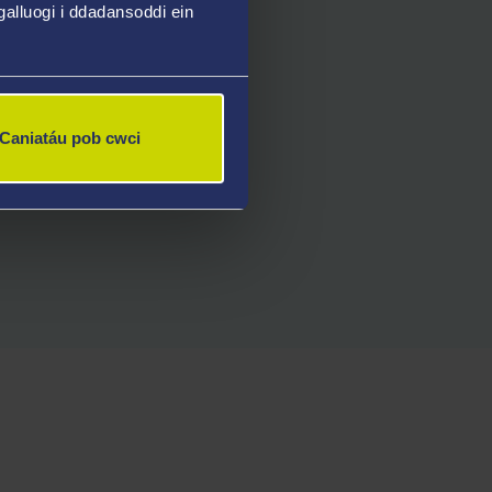
alluogi i ddadansoddi ein
Caniatáu pob cwci