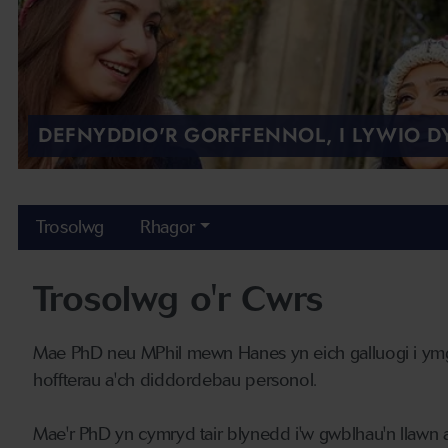
DEFNYDDIO'R GORFFENNOL, I LYWIO D
Trosolwg
Rhagor
Trosolwg o'r Cwrs
Mae PhD neu MPhil mewn Hanes yn eich galluogi i ymg
hoffterau a'ch diddordebau personol.
Mae'r PhD yn cymryd tair blynedd i'w gwblhau'n llawn