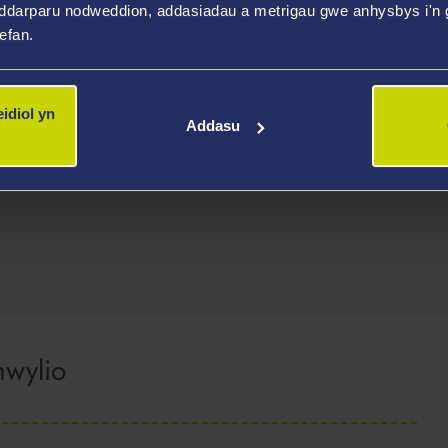
ddarparu nodweddion, addasiadau a metrigau gwe anhysbys i'n g
wefan.
idiol yn
r sy'n cynnig ystod eang o
Addasu
hwylio