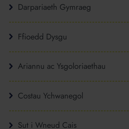
Darpariaeth Gymraeg
Ffioedd Dysgu
Ariannu ac Ysgoloriaethau
Costau Ychwanegol
Sut i Wneud Cais