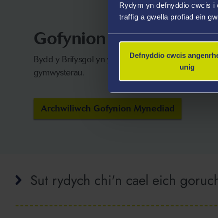
Rydym yn defnyddio cwcis i 
traffig a gwella profiad ein g
Gofynion Mynediad
Defnyddio cwcis angenrhe
Bydd y Brifysgol yn ystyried ceisiadau gan fyfyrwy
unig
gymwysterau.
Archwiliwch Gofynion Mynediad
Sut rydych chi'n cael eich goruc