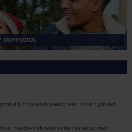
Y DDYFODOL
ymryd â phrosiect sylweddol wedi'i arwain gan eich
 amser neu chwe blynedd yn rhan amser, ac mae'r