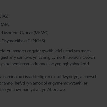
HCRG)
(CRAM)
fnod Modern Cynnar (MEMO)
t a Chymdeithas (GENCAS)
sydd eu hangen ar gyfer gwaith lefel uchel ym maes
ar gael ar y campws yn cynnig cymorth pellach. Cewch
yn ystod seminarau adrannol, ac yng nghynhadledd.
 a seminarau i israddedigion o'r ail flwyddyn, a chewch
 ariannol hefyd (yn amodol ar gymeradwyaeth) er
au ymchwil nad ydynt yn Abertawe.