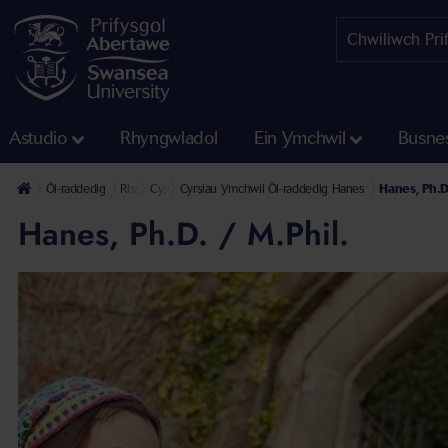
Astudio
Rhyngwladol
Ein Ymchwil
Busne
Ôl-raddedig
Rhaglenni Ymchwil
Cyrsiau Ymchwil Ôl-raddedig Yr Ysgol Diwylliant a Chyfat
Cyrsiau Ymchwil Ôl-raddedig Hanes
Hanes, Ph.D.
Hanes, Ph.D. / M.Phil.