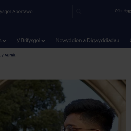
Offer Hyg
s
Y Brifysgol
Newyddion a Digwyddiadau
hrebu
 / M.Phil.