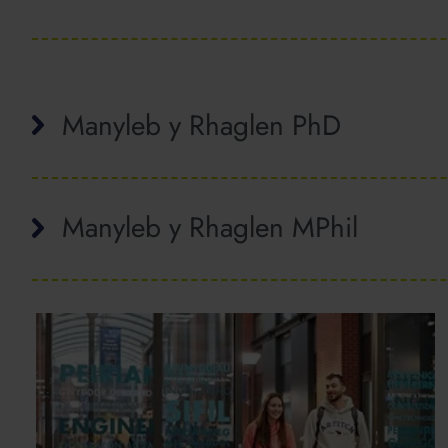
Manyleb y Rhaglen PhD
Manyleb y Rhaglen MPhil