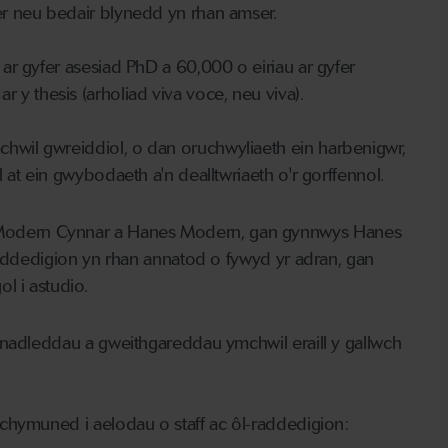
r neu bedair blynedd yn rhan amser.
ar gyfer asesiad PhD a 60,000 o eiriau ar gyfer
 ar y thesis (arholiad viva voce, neu viva).
wil gwreiddiol, o dan oruchwyliaeth ein harbenigwr,
at ein gwybodaeth a'n dealltwriaeth o'r gorffennol.
Modern Cynnar a Hanes Modern, gan gynnwys Hanes
raddedigion yn rhan annatod o fywyd yr adran, gan
l i astudio.
ynadleddau a gweithgareddau ymchwil eraill y gallwch
chymuned i aelodau o staff ac ôl-raddedigion: