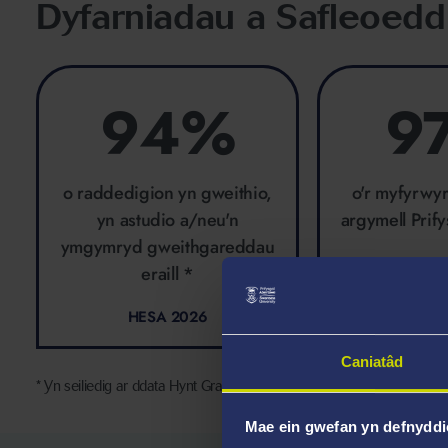
Dyfarniadau a Safleoedd
94%
9
o raddedigion yn gweithio,
o'r myfyrwy
yn astudio a/neu'n
argymell Prif
ymgymryd gweithgareddau
eraill *
HESA 2026
Uni Com
Caniatâd
* Yn seiliedig ar ddata Hynt Graddedigion 2023/2024
Mae ein gwefan yn defnyddi