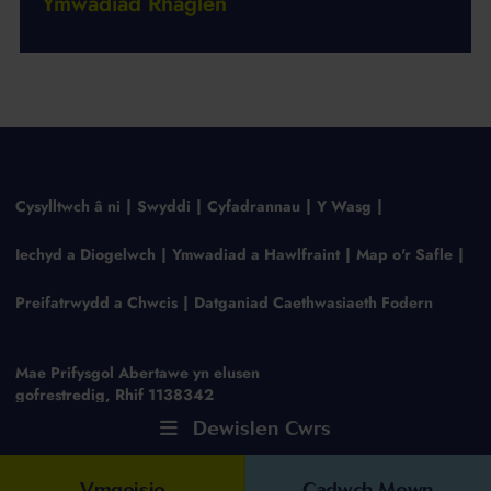
Ymwadiad Rhaglen
Cysylltwch â ni
Swyddi
Cyfadrannau
Y Wasg
Iechyd a Diogelwch
Ymwadiad a Hawlfraint
Map o'r Safle
Preifatrwydd a Chwcis
Datganiad Caethwasiaeth Fodern
Mae Prifysgol Abertawe yn elusen
gofrestredig, Rhif 1138342
Dewislen Cwrs
Ymgeisio
Cadwch Mewn