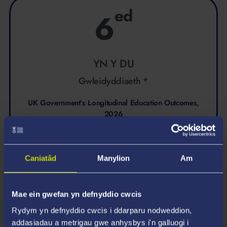
ed
6
YN Y DU
Gwleidyddiaeth *
UK Government’s Longitudinal Education Outcomes,
2026
Caniatâd
Manylion
Am
* Ar gyfer canran y graddedigion mewn cyflogaeth barhaus,
astudiaeth bellach, neu'r ddau, flwyddyn ar ôl graddio.
Mae ein gwefan yn defnyddio cwcis
Rydym yn defnyddio cwcis i ddarparu nodweddion,
addasiadau a metrigau gwe anhysbys i'n galluogi i