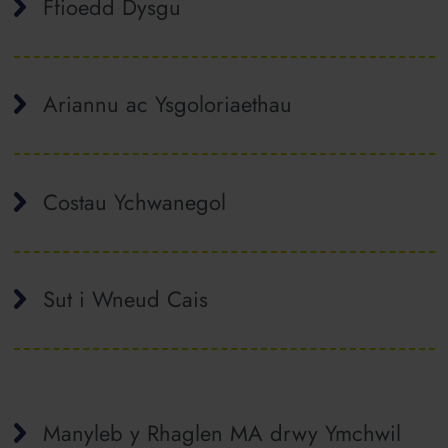
Ffioedd Dysgu
Ariannu ac Ysgoloriaethau
Costau Ychwanegol
Sut i Wneud Cais
Manyleb y Rhaglen MA drwy Ymchwil