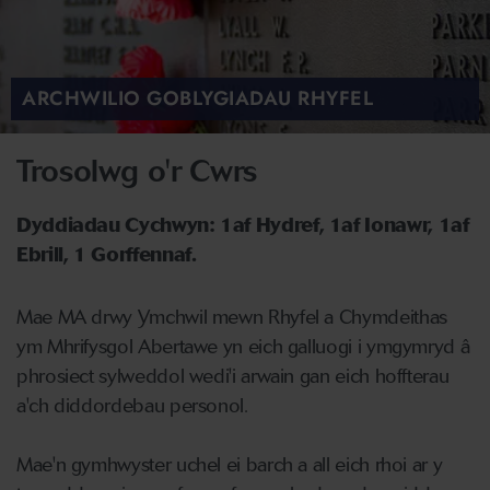
ARCHWILIO GOBLYGIADAU RHYFEL
Trosolwg o'r Cwrs
Dyddiadau Cychwyn: 1af Hydref, 1af Ionawr, 1af
Ebrill, 1 Gorffennaf.
Mae MA drwy Ymchwil mewn Rhyfel a Chymdeithas
ym Mhrifysgol Abertawe yn eich galluogi i ymgymryd â
phrosiect sylweddol wedi'i arwain gan eich hoffterau
a'ch diddordebau personol.
Mae'n gymhwyster uchel ei barch a all eich rhoi ar y