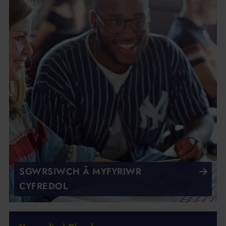
SGWRSIWCH Â MYFYRIWR
CYFREDOL