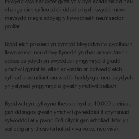
trywydd cywir ar gyfer gyrfa yn y byd academaidd neu
ehangu eich cyfleoedd i ddod o hyd i swydd mewn
meysydd megis addysg, y llywodraeth neu'r sector
preifat.
Bydd eich prosiect yn cymryd blwyddyn i'w gwblhau'n
llawn amser neu ddwy flynedd yn rhan amser. Mae'n
addas os ydych yn awyddus i ymgymryd â gradd
ymchwil gyntaf fel elfen ar wahân ar ddiwedd eich
cyfnod o astudiaethau wedi'u haddysgu, neu os ydych
yn ystyried ymgymryd â gwaith ymchwil pellach.
Byddwch yn cyflwyno thesis o hyd at 40,000 o eiriau,
gan ddangos gwaith ymchwil gwreiddiol â chyfraniad
sylweddol at y pwnc. Fe'i dilynir gan arholiad llafar yn
seiliedig ar y thesis (arholiad viva voce, neu viva).