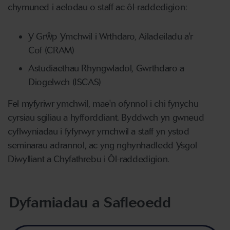
chymuned i aelodau o staff ac ôl-raddedigion:
Y Grŵp Ymchwil i Wrthdaro, Ailadeiladu a'r
Cof (CRAM)
Astudiaethau Rhyngwladol, Gwrthdaro a
Diogelwch (ISCAS)
Fel myfyriwr ymchwil, mae'n ofynnol i chi fynychu
cyrsiau sgiliau a hyfforddiant. Byddwch yn gwneud
cyflwyniadau i fyfyrwyr ymchwil a staff yn ystod
seminarau adrannol, ac yng nghynhadledd Ysgol
Diwylliant a Chyfathrebu i Ôl-raddedigion.
Dyfarniadau a Safleoedd