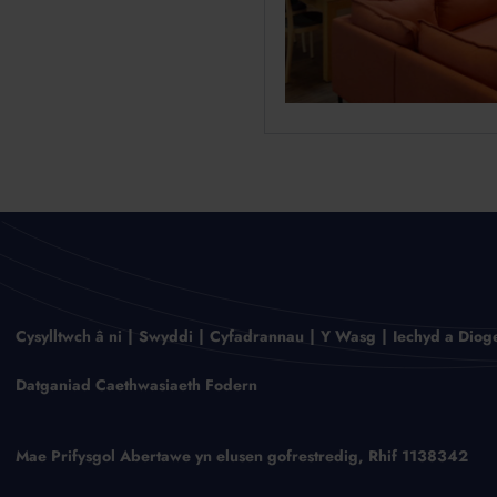
Cysylltwch â ni
Swyddi
Cyfadrannau
Y Wasg
Iechyd a Diog
Datganiad Caethwasiaeth Fodern
Mae Prifysgol Abertawe yn elusen gofrestredig, Rhif 1138342