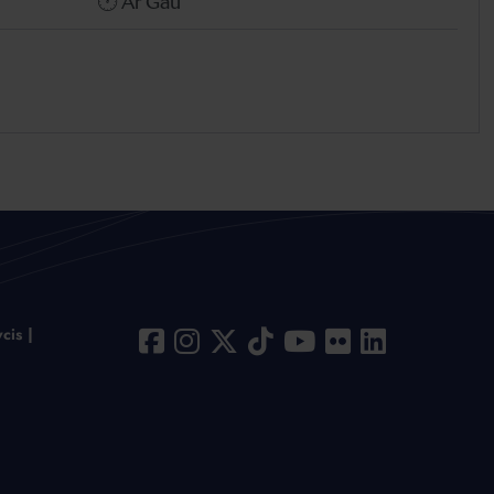
🕐 Ar Gau
cis