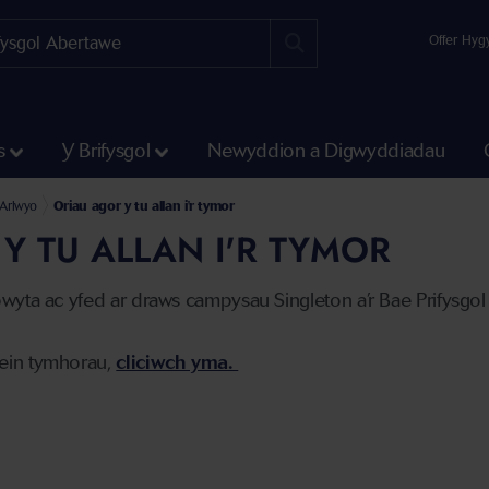
Offer Hyg
s
Y Brifysgol
Newyddion a Digwyddiadau
Arlwyo
Oriau agor y tu allan i'r tymor
Y TU ALLAN I'R TYMOR
wyta ac yfed ar draws campysau Singleton a’r Bae Prifysgol
ein tymhorau,
cliciwch yma.