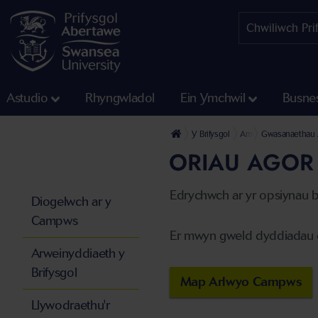
Astudio
Rhyngwladol
Ein Ymchwil
Busne
Y Brifysgol
Amdanom ni
Gwasanaethau 
ORIAU AGOR 
Edrychwch ar yr opsiynau b
Diogelwch ar y
Campws
Er mwyn gweld dyddiadau 
Arweinyddiaeth y
Brifysgol
Map Arlwyo Campws
Llywodraethu'r