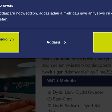
o cwcis
ddarparu nodweddion, addasiadau a metrigau gwe anhysbys i'n g
wefan.
idiol yn
away
Costa yn y coleg
Addasu
Mae'r Guddfan ar Gampws y Bae yn 
sbon ac amrywiaeth o brydau poeth a 
hwylus gan ddefnyddio'r ap Time2Eat
W/C 1 Mehefin
📅 Dydd Llun - Dydd Gwener
🕐 8am-6pm
📅 Dydd Sadwrn - Dydd Sul