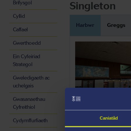
Singleton
Brifysgol
Cyllid
Harbwr
Greggs
Caffael
Gwerthoedd
Ein Cyfeiriad
Strategol
Gweledigaeth ac
uchelgais
Gwasanaethau
Cyfreithiol
Caniatâd
Cydymffurfiaeth