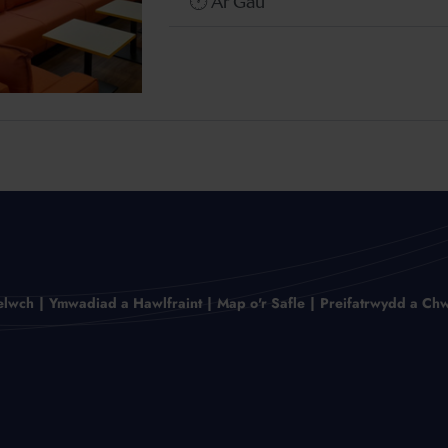
🕐 Ar Gau
elwch
Ymwadiad a Hawlfraint
Map o'r Safle
Preifatrwydd a Chw