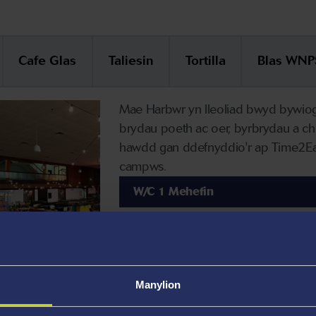
Cafe Glas
Taliesin
Tortilla
Blas WNP
Mae Harbwr yn lleoliad bwyd bywiog
brydau poeth ac oer, byrbrydau a chof
hawdd gan ddefnyddio'r ap Time2Eat
campws.
W/C 1 Mehefin
📅 Dydd Llun - Dydd Gwener
🕐 8am-8pm
📅 Dydd Sadwrn - Dydd Sul
🕐 Ar Gau
Manylion