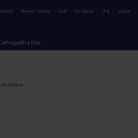
yrchedd
Myfyrwyr Cyfredol
Staff
Cyn-fyfyrwyr
中文
English
Cefnogaeth a Lles
 Abertawe.