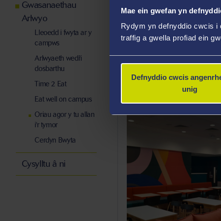
Gwasanaethau
Mae ein gwefan yn defnyddi
Arlwyo
Rydym yn defnyddio cwcis i 
Lleoedd i fwyta ar y
traffig a gwella profiad ein g
Bae
campws
Arlwyaeth wedi'i
dosbarthu
Defnyddio cwcis angenrhe
Swansea Social Hide
Time 2 Eat
unig
Eat well on campus
Oriau agor y tu allan
i'r tymor
Cerdyn Bwyta
Cysylltu â ni