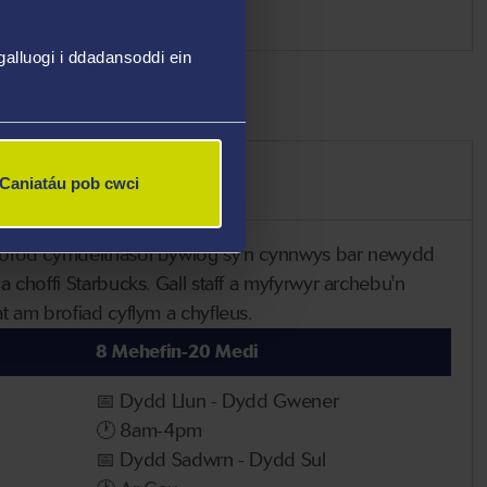
alluogi i ddadansoddi ein
Caniatáu pob cwci
ofod cymdeithasol bywiog sy'n cynnwys bar newydd
choffi Starbucks. Gall staff a myfyrwyr archebu'n
 am brofiad cyflym a chyfleus.
8 Mehefin-20 Medi
📅 Dydd Llun - Dydd Gwener
🕐 8am-4pm
📅 Dydd Sadwrn - Dydd Sul