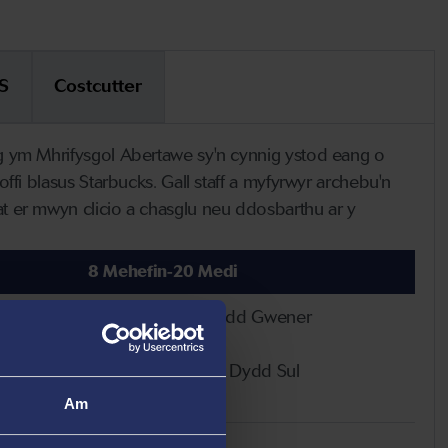
S
Costcutter
 ym Mhrifysgol Abertawe sy'n cynnig ystod eang o
fi blasus Starbucks. Gall staff a myfyrwyr archebu'n
 er mwyn clicio a chasglu neu ddosbarthu ar y
8 Mehefin-20 Medi
📅 Dydd Llun - Dydd Gwener
🕐 8am-4pm
📅 Dydd Sadwrn - Dydd Sul
🕐 Ar Gau
Am