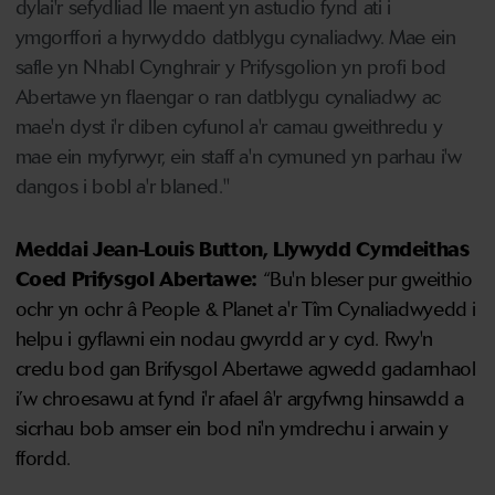
dylai'r sefydliad lle maent yn astudio fynd ati i
ymgorffori a hyrwyddo datblygu cynaliadwy. Mae ein
safle yn Nhabl Cynghrair y Prifysgolion yn profi bod
Abertawe yn flaengar o ran datblygu cynaliadwy ac
mae'n dyst i'r diben cyfunol a'r camau gweithredu y
mae ein myfyrwyr, ein staff a'n cymuned yn parhau i'w
dangos i bobl a'r blaned."
Meddai Jean-Louis Button, Llywydd Cymdeithas
Coed Prifysgol Abertawe:
“Bu'n bleser pur gweithio
ochr yn ochr â People & Planet a'r Tîm Cynaliadwyedd i
helpu i gyflawni ein nodau gwyrdd ar y cyd. Rwy'n
credu bod gan Brifysgol Abertawe agwedd gadarnhaol
i’w chroesawu at fynd i'r afael â'r argyfwng hinsawdd a
sicrhau bob amser ein bod ni'n ymdrechu i arwain y
ffordd.