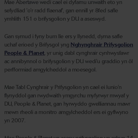
Mae Abertawe wedi cael ei dyfarnu unwaith eto yn
sefydliad 'o'r radd flaenaf', gan ennill yr 8fed safle
ymhlith 151 o brifysgolion y DU a aseswyd.
Gan symud i fyny bum lle ers y llynedd, dyma safle
uchaf erioed y Brifysgol yng
Nghynghrair Prifysgolion
People & Planet
, yr unig dabl cynghrair cynhwysfawr
ac annibynnol o brifysgolion y DU wedi'u graddio yn ôl
perfformiad amgylcheddol a moesegol.
Mae Tabl Cynghrair y Prifysgolion yn cael ei lunio'n
flynyddol gan rwydwaith ymgyrchu myfyrwyr mwyaf y
DU, People & Planet, gan hyrwyddo gwelliannau mawr
mewn rheoli a monitro amgylcheddol ers ei gyflwyno
yn 2007.