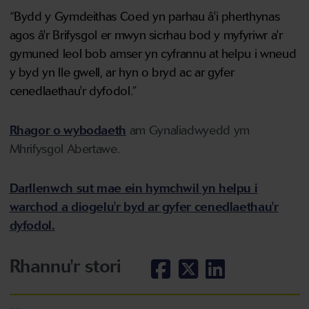
“Bydd y Gymdeithas Coed yn parhau â'i pherthynas
agos â'r Brifysgol er mwyn sicrhau bod y myfyriwr a'r
gymuned leol bob amser yn cyfrannu at helpu i wneud
y byd yn lle gwell, ar hyn o bryd ac ar gyfer
cenedlaethau'r dyfodol.”
Rhagor o wybodaeth
am Gynaliadwyedd ym
Mhrifysgol Abertawe.
Darllenwch sut mae ein hymchwil yn helpu i
warchod a diogelu'r byd ar gyfer cenedlaethau'r
dyfodol.
Rhannu'r stori