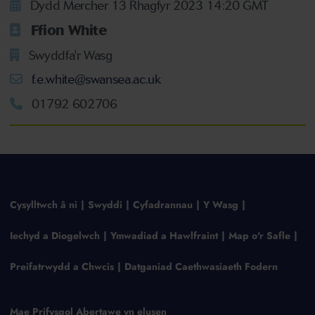
Dydd Mercher 13 Rhagfyr 2023 14:20 GMT
Ffion White
Swyddfa'r Wasg
f.e.white@swansea.ac.uk
01792 602706
Cysylltwch â ni
Swyddi
Cyfadrannau
Y Wasg
Iechyd a Diogelwch
Ymwadiad a Hawlfraint
Map o'r Safle
Preifatrwydd a Chwcis
Datganiad Caethwasiaeth Fodern
Mae Prifysgol Abertawe yn elusen