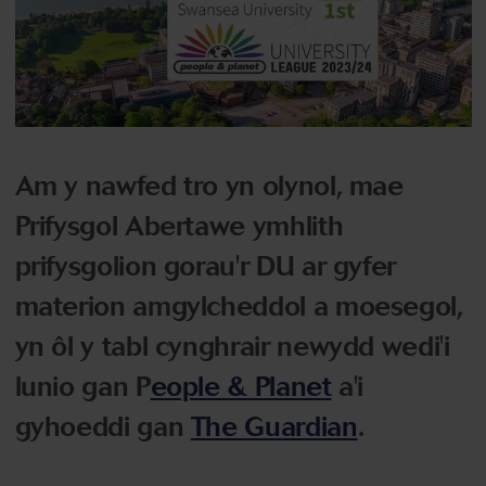
Am y nawfed tro yn olynol, mae
Prifysgol Abertawe ymhlith
prifysgolion gorau'r DU ar gyfer
materion amgylcheddol a moesegol,
yn ôl y tabl cynghrair newydd wedi'i
lunio gan P
eople & Planet
a'i
gyhoeddi gan
The Guardian
.