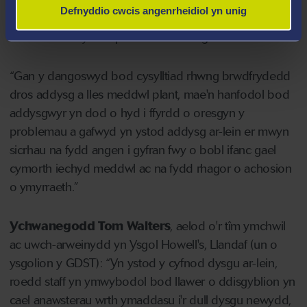
dysgu disgyblion yn llawer gwaeth na'u profiadau
Defnyddio cwcis angenrheidiol yn unig
arferol yn yr ystafell ddosbarth. Mae hyn hyd yn oed yn
waeth i'r rhai sydd â phroblemau cof gweithio.
“Gan y dangoswyd bod cysylltiad rhwng brwdfrydedd
dros addysg a lles meddwl plant, mae'n hanfodol bod
addysgwyr yn dod o hyd i ffyrdd o oresgyn y
problemau a gafwyd yn ystod addysg ar-lein er mwyn
sicrhau na fydd angen i gyfran fwy o bobl ifanc gael
cymorth iechyd meddwl ac na fydd rhagor o achosion
o ymyrraeth.”
Ychwanegodd Tom Walters
, aelod o'r tîm ymchwil
ac uwch-arweinydd yn Ysgol Howell's, Llandaf (un o
ysgolion y GDST): “Yn ystod y cyfnod dysgu ar-lein,
roedd staff yn ymwybodol bod llawer o ddisgyblion yn
cael anawsterau wrth ymaddasu i'r dull dysgu newydd,