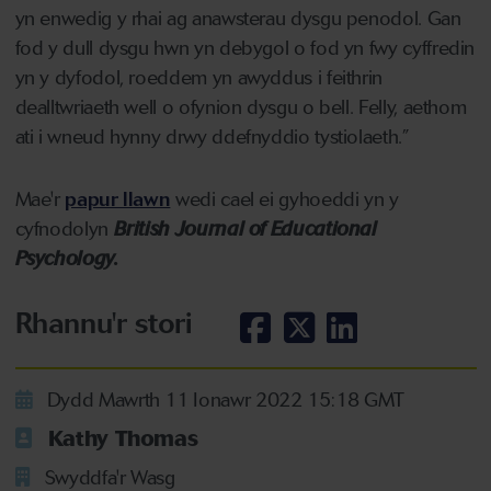
yn enwedig y rhai ag anawsterau dysgu penodol. Gan
fod y dull dysgu hwn yn debygol o fod yn fwy cyffredin
yn y dyfodol, roeddem yn awyddus i feithrin
dealltwriaeth well o ofynion dysgu o bell. Felly, aethom
ati i wneud hynny drwy ddefnyddio tystiolaeth.”
Mae'r
papur llawn
wedi cael ei gyhoeddi yn y
cyfnodolyn
British Journal of Educational
Psychology.
Rhannu'r stori
Dydd Mawrth 11 Ionawr 2022 15:18 GMT
Kathy Thomas
Swyddfa'r Wasg