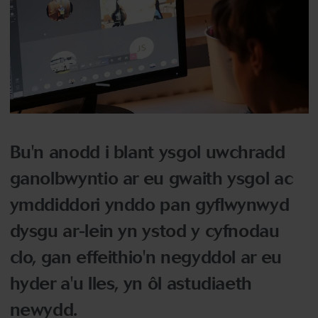
Bu'n anodd i blant ysgol uwchradd
ganolbwyntio ar eu gwaith ysgol ac
ymddiddori ynddo pan gyflwynwyd
dysgu ar-lein yn ystod y cyfnodau
clo, gan effeithio'n negyddol ar eu
hyder a'u lles, yn ôl astudiaeth
newydd.