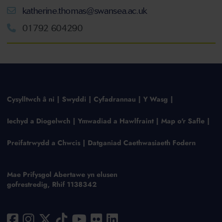
katherine.thomas@swansea.ac.uk
01792 604290
Cysylltwch â ni
Swyddi
Cyfadrannau
Y Wasg
Iechyd a Diogelwch
Ymwadiad a Hawlfraint
Map o'r Safle
Preifatrwydd a Chwcis
Datganiad Caethwasiaeth Fodern
Mae Prifysgol Abertawe yn elusen
gofrestredig, Rhif 1138342