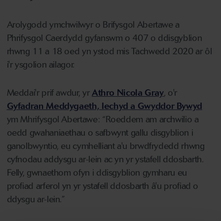
Arolygodd ymchwilwyr o Brifysgol Abertawe a
Phrifysgol Caerdydd gyfanswm o 407 o ddisgyblion
rhwng 11 a 18 oed yn ystod mis Tachwedd 2020 ar ôl
i'r ysgolion ailagor.
Meddai'r prif awdur, yr
Athro Nicola Gray
, o'r
Gyfadran Meddygaeth, Iechyd a Gwyddor Bywyd
ym Mhrifysgol Abertawe: “Roeddem am archwilio a
oedd gwahaniaethau o safbwynt gallu disgyblion i
ganolbwyntio, eu cymhelliant a'u brwdfrydedd rhwng
cyfnodau addysgu ar-lein ac yn yr ystafell ddosbarth.
Felly, gwnaethom ofyn i ddisgyblion gymharu eu
profiad arferol yn yr ystafell ddosbarth â'u profiad o
ddysgu ar-lein.”