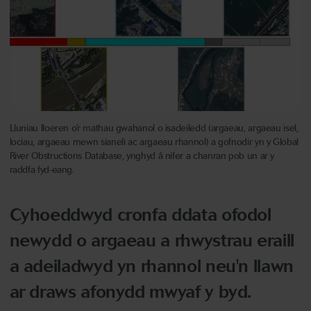
Lluniau lloeren o’r mathau gwahanol o isadeiledd (argaeau, argaeau isel,
lociau, argaeau mewn sianeli ac argaeau rhannol) a gofnodir yn y Global
River Obstructions Database, ynghyd â nifer a chanran pob un ar y
raddfa fyd-eang.
Cyhoeddwyd cronfa ddata ofodol
newydd o argaeau a rhwystrau eraill
a adeiladwyd yn rhannol neu'n llawn
ar draws afonydd mwyaf y byd.