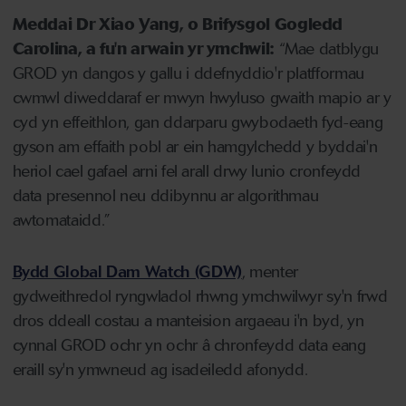
Meddai Dr Xiao Yang, o Brifysgol Gogledd
Carolina, a fu'n arwain yr ymchwil:
“Mae datblygu
GROD yn dangos y gallu i ddefnyddio'r platfformau
cwmwl diweddaraf er mwyn hwyluso gwaith mapio ar y
cyd yn effeithlon, gan ddarparu gwybodaeth fyd-eang
gyson am effaith pobl ar ein hamgylchedd y byddai'n
heriol cael gafael arni fel arall drwy lunio cronfeydd
data presennol neu ddibynnu ar algorithmau
awtomataidd.”
Bydd Global Dam Watch (GDW)
, menter
gydweithredol ryngwladol rhwng ymchwilwyr sy'n frwd
dros ddeall costau a manteision argaeau i'n byd, yn
cynnal GROD ochr yn ochr â chronfeydd data eang
eraill sy'n ymwneud ag isadeiledd afonydd.