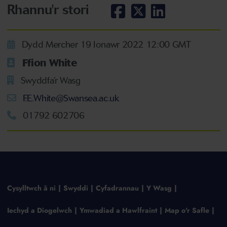
Rhannu'r stori
Dydd Mercher 19 Ionawr 2022 12:00 GMT
Ffion White
Swyddfa’r Wasg
F.E.White@Swansea.ac.uk
01792 602706
Cysylltwch â ni
Swyddi
Cyfadrannau
Y Wasg
Iechyd a Diogelwch
Ymwadiad a Hawlfraint
Map o'r Safle