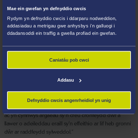
GROD yn helpu ac yn meithrin astudiaethau
Mae ein gwefan yn defnyddio cwcis
rhyngddisgyblaethol newydd sy'n ein helpu i ddeall yn
Rydym yn defnyddio cwcis i ddarparu nodweddion,
well sut mae'r adeileddau hyn yn newid ac yn effeithio
addasiadau a metrigau gwe anhysbys i'n galluogi i
ar hydroleg ac ecoleg ein systemau dyfrol.”
ddadansoddi ein traffig a gwella profiad ein gwefan.
Ariannwyd y gwaith ym Mhrifysgol Gogledd
Carolina drwy waith Dr Tamlin Pavelsky fel
Caniatáu pob cwci
Arweinydd Gwyddor Hydroleg yr Unol
Daleithiau. Meddai Dr Pavelsky:
“Mae'r gronfa
Addasu
ddata hon yn wahanol i'r cronfeydd data eraill sy'n
ymwneud ag argaeau gan ei bod yn fyd-eang.”
Defnyddio cwcis angenrheidiol yn unig
“Mae'n ymwneud yn uniongyrchol ag afonydd pwysig
ac yn cynnwys argaeau sy'n creu cronfeydd dŵr a
llawer o adeileddau eraill sy'n effeithio ar lif heb gronni
dŵr ar raddfeydd sylweddol.”