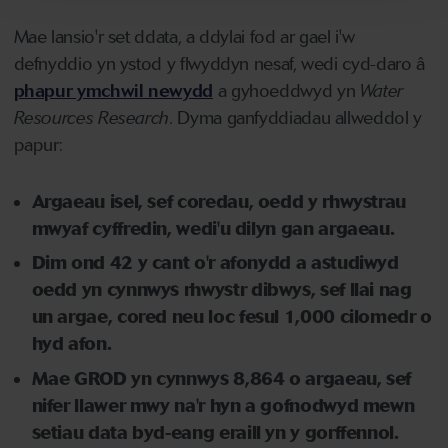
Mae lansio'r set ddata, a ddylai fod ar gael i'w
defnyddio yn ystod y flwyddyn nesaf, wedi cyd-daro â
phapur ymchwil newydd
a gyhoeddwyd yn
Water
Resources Research
. Dyma ganfyddiadau allweddol y
papur:
Argaeau isel, sef coredau, oedd y rhwystrau
mwyaf cyffredin, wedi'u dilyn gan argaeau.
Dim ond 42 y cant o'r afonydd a astudiwyd
oedd yn cynnwys rhwystr dibwys, sef llai nag
un argae, cored neu loc fesul 1,000 cilomedr o
hyd afon.
Mae GROD yn cynnwys 8,864 o argaeau, sef
nifer llawer mwy na'r hyn a gofnodwyd mewn
setiau data byd-eang eraill yn y gorffennol.