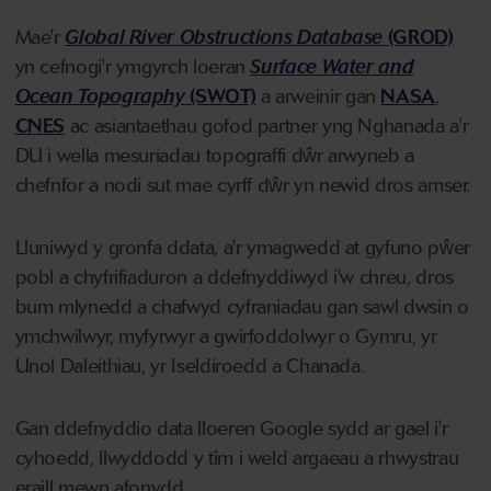
Mae'r
Global River Obstructions Database
(GROD)
yn cefnogi'r ymgyrch loeran
Surface Water and
Ocean Topography
(SWOT)
a arweinir gan
NASA
,
CNES
ac asiantaethau gofod partner yng Nghanada a'r
DU i wella mesuriadau topograffi dŵr arwyneb a
chefnfor a nodi sut mae cyrff dŵr yn newid dros amser.
Lluniwyd y gronfa ddata, a'r ymagwedd at gyfuno pŵer
pobl a chyfrifiaduron a ddefnyddiwyd i'w chreu, dros
bum mlynedd a chafwyd cyfraniadau gan sawl dwsin o
ymchwilwyr, myfyrwyr a gwirfoddolwyr o Gymru, yr
Unol Daleithiau, yr Iseldiroedd a Chanada.
Gan ddefnyddio data lloeren Google sydd ar gael i'r
cyhoedd, llwyddodd y tîm i weld argaeau a rhwystrau
eraill mewn afonydd.