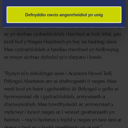
Urdd wedi sicrhau neges flynyddol i estyn allan i’r byd.
Defnyddio cwcis angenrheidiol yn unig
Meddai Siân Lewis, Prif Weithredwr Urdd
Gobaith Cymru:
“Mae’r Urdd yn arwain drwy esiampl
ac yn sicrhau cydraddoldeb i ferched ar bob lefel, gan
brofi fod y Neges Heddwch yn fwy na hashtag eleni.
Mae cydraddoldeb a hawliau merched yn hollbwysig
er mwyn sicrhau dyfodol sy’n darparu i bawb.
“Rydyn ni’n ddiolchgar iawn i Academi Hywel Teifi,
Prifysgol Abertawe am ei chefnogaeth i’r neges. Mae
wedi bod yn fraint i gydweithio â’r Brifysgol o gofio ei
hymrwymiad clir i gydraddoldeb, amrywiaeth a
chynwysoldeb. Mae brwdfrydedd ac ymrwymiad y
myfyrwyr i lunio’r neges ac i wneud gwahaniaeth yn
heintus – rwy’n hyderus y bydd y neges yn taro tant ar
draws y byd ac y bydd gweithredu yn ei sgil.”