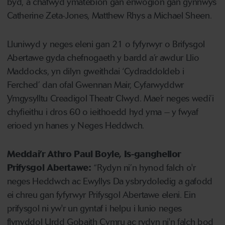
byd, a chafwyd ymatebion gan enwogion gan gynnwys
Catherine Zeta-Jones, Matthew Rhys a Michael Sheen.
Lluniwyd y neges eleni gan 21 o fyfyrwyr o Brifysgol
Abertawe gyda chefnogaeth y bardd a’r awdur Llio
Maddocks, yn dilyn gweithdai ‘Cydraddoldeb i
Ferched’ dan ofal Gwennan Mair, Cyfarwyddwr
Ymgysylltu Creadigol Theatr Clwyd. Mae’r neges wedi’i
chyfieithu i dros 60 o ieithoedd hyd yma – y fwyaf
erioed yn hanes y Neges Heddwch.
Meddai’r Athro Paul Boyle, Is-ganghellor
Prifysgol Abertawe:
“Rydyn ni’n hynod falch o'r
neges Heddwch ac Ewyllys Da ysbrydoledig a gafodd
ei chreu gan fyfyrwyr Prifysgol Abertawe eleni. Ein
prifysgol ni yw'r un gyntaf i helpu i lunio neges
flynyddol Urdd Gobaith Cymru ac rydyn ni'n falch bod