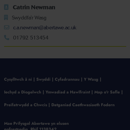
Catrin Newman
Swyddfa'r Wasg
c.a.newman@abertawe.ac.uk
01792 513454
Cysylltwch â ni
Swyddi
Cyfadrannau
Y Wasg
Iechyd a Diogelwch
Ymwadiad a Hawlfraint
Map o'r Safle
Preifatrwydd a Chwcis
Datganiad Caethwasiaeth Fodern
Mae Prifysgol Abertawe yn elusen
gofrestredig, Rhif 1138342