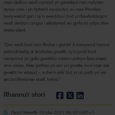
mae cleifion wedi cymryd yn ganiataol mai myfyriwr
nyrsio ydw i yn hytrach na doctor, ac mae ffrindiau
benywaidd gen i sy’n awyddus i fod yn llawfeddygon
wedi derbyn cyngor i ailystyried eu gyrfa os ydyn nhw
eisiau plant.
“Dwi wedi bod mor ffodus i gwrdd â menywod hynod
ysbrydoledig ar leoliadau gwaith, sy’n profi bod
menywod yn gallu gweithio mewn unrhyw faes maen
nhw eisiau. Mae pethau yn sicr yn gwella, ond mae dal
gwaith i’w wneud – a dwi’n siŵr fod yr un peth yn wir
am broffesiynau eraill, hefyd.”
Rhannu'r stori
Dydd Mawrth 18 Mai 2021 06:30 GMT+1