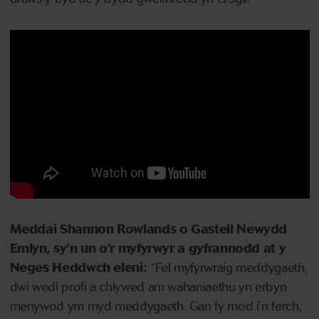
Meddai Shannon Rowlands o Gastell Newydd
Emlyn, sy’n un o’r myfyrwyr a gyfrannodd at y
Neges Heddwch eleni:
“Fel myfyrwraig meddygaeth,
dwi wedi profi a chlywed am wahaniaethu yn erbyn
menywod ym myd meddygaeth. Gan fy mod i’n ferch,