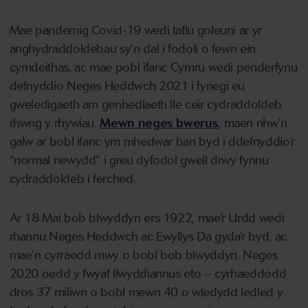
Mae pandemig Covid-19 wedi taflu goleuni ar yr
anghydraddoldebau sy’n dal i fodoli o fewn ein
cymdeithas, ac mae pobl ifanc Cymru wedi penderfynu
defnyddio Neges Heddwch 2021 i fynegi eu
gweledigaeth am genhedlaeth lle ceir cydraddoldeb
rhwng y rhywiau.
Mewn neges bwerus
, maen nhw’n
galw ar bobl ifanc ym mhedwar ban byd i ddefnyddio’r
“normal newydd” i greu dyfodol gwell drwy fynnu
cydraddoldeb i ferched.
Ar 18 Mai bob blwyddyn ers 1922, mae’r Urdd wedi
rhannu Neges Heddwch ac Ewyllys Da gyda’r byd, ac
mae’n cyrraedd mwy o bobl bob blwyddyn. Neges
2020 oedd y fwyaf llwyddiannus eto – cyrhaeddodd
dros 37 miliwn o bobl mewn 40 o wledydd ledled y