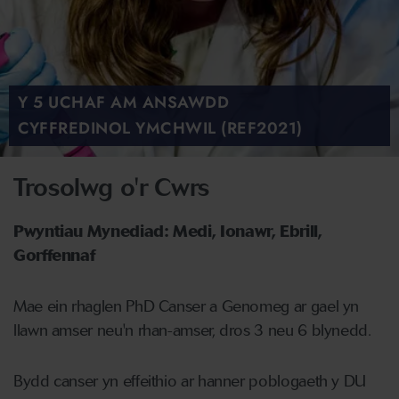
Y 5 UCHAF AM ANSAWDD
CYFFREDINOL YMCHWIL (REF2021)
Trosolwg o'r Cwrs
Pwyntiau Mynediad: Medi, Ionawr, Ebrill,
Gorffennaf
Mae ein rhaglen PhD Canser a Genomeg ar gael yn
llawn amser neu'n rhan-amser, dros 3 neu 6 blynedd.
Bydd canser yn effeithio ar hanner poblogaeth y DU