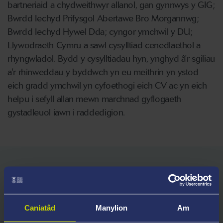
bartneriaid a chydweithwyr allanol, gan gynnwys y GIG;
Bwrdd Iechyd Prifysgol Abertawe Bro Morgannwg;
Bwrdd Iechyd Hywel Dda; cyngor ymchwil y DU;
Llywodraeth Cymru a sawl cysylltiad cenedlaethol a
rhyngwladol. Bydd y cysylltiadau hyn, ynghyd â'r sgiliau
a'r rhinweddau y byddwch yn eu meithrin yn ystod
eich gradd ymchwil yn cyfoethogi eich CV ac yn eich
helpu i sefyll allan mewn marchnad gyflogaeth
gystadleuol iawn i raddedigion.
Gofynion Mynediad
Bydd y Brifysgol yn ystyried ceisiadau gan fyfyrwyr
sy'n cynnig ystod eang o gymwysterau.
Caniatâd
Manylion
Am