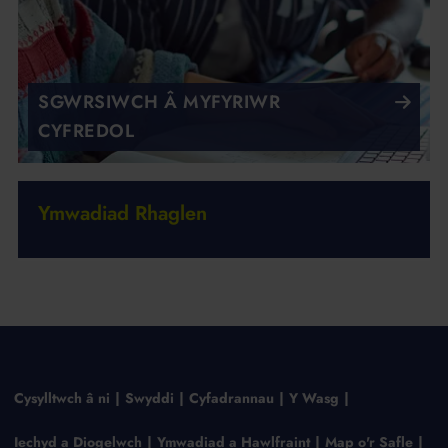
SGWRSIWCH Â MYFYRIWR
CYFREDOL
Ymwadiad Rhaglen
Cysylltwch â ni
Swyddi
Cyfadrannau
Y Wasg
Iechyd a Diogelwch
Ymwadiad a Hawlfraint
Map o'r Safle