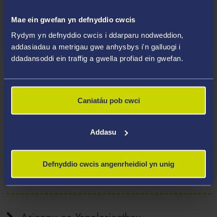
Archwiliwch Gofynion Mynediad
Mae ein gwefan yn defnyddio cwcis
Rydym yn defnyddio cwcis i ddarparu nodweddion,
addasiadau a metrigau gwe anhysbys i'n galluogi i
ddadansoddi ein traffig a gwella profiad ein gwefan.
Sut rydych chi'n cael eich goruchwylio
Caniatáu pob cwci
Darpariaeth Gymraeg
Addasu
Defnyddio cwcis angenrheidiol yn unig
Ffioedd Dysgu
Ariannu ac Ysgoloriaethau