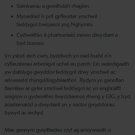
Seminarau a gweithdai'r rhaglen
Mynediad i'r prif gyfleuster ymchwil
feddygol bwrpasol yng Nghymru
Cydweithio â phartneriaid mewn diwydiant a
byd busnes
Yn ystod eich cwrs, byddwch yn cael budd o'n
cyfleusterau arbenigol uchel eu parch. Ein weledigaeth
yw datblygu gwyddor feddygol drwy ymchwil ac
arloesedd rhyngddisgyblaethol. Rydym yn ganolfan
flaenllaw ar gyfer ymchwil feddygol ac yn enghraifft
unigryw o gydweithio llwyddiannus rhwng y GIG, y byd
academaidd a diwydiant yn y sector gwyddorau
bywyd ac iechyd.
Mae gennym gysylltiadau cryf ag amrywiaeth o