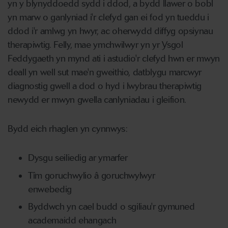
yn y blynyddoedd sydd i ddod, a bydd llawer o bobl
yn marw o ganlyniad i'r clefyd gan ei fod yn tueddu i
ddod i'r amlwg yn hwyr, ac oherwydd diffyg opsiynau
therapiwtig. Felly, mae ymchwilwyr yn yr Ysgol
Feddygaeth yn mynd ati i astudio'r clefyd hwn er mwyn
deall yn well sut mae'n gweithio, datblygu marcwyr
diagnostig gwell a dod o hyd i lwybrau therapiwtig
newydd er mwyn gwella canlyniadau i gleifion.
Bydd eich rhaglen yn cynnwys:
Dysgu seiliedig ar ymarfer
Tîm goruchwylio â goruchwylwyr
enwebedig
Byddwch yn cael budd o sgiliau'r gymuned
academaidd ehangach