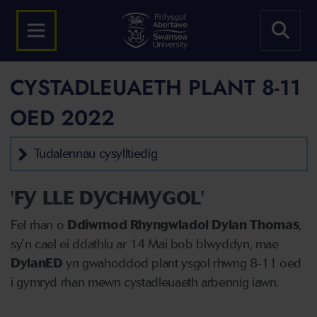
CYSTADLEUAETH PLANT 8-11
OED 2022
Tudalennau cysylltiedig
'FY LLE DYCHMYGOL'
Fel rhan o
Ddiwrnod Rhyngwladol Dylan Thomas
,
sy’n cael ei ddathlu ar 14 Mai bob blwyddyn, mae
DylanED
yn gwahoddod plant ysgol rhwng 8-11 oed
i gymryd rhan mewn cystadleuaeth arbennig iawn.