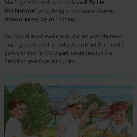
Mae’r gystadleuaeth, a oedd â hawll
'Fy Lle
Dychmygol.'
yn seiliedig ar ddarnau o straeon
straeon annwyl Dylan Thomas.
Yn dilyn ôl troed awdur a storïwr amlycaf Abertawe,
mae’r gystadleuaeth yn edrych am blant 8-11 oed i
gyflwyno stori fer (100 gair), cerdd neu lun o’u
hatgofion gwanwyn eu hunain.