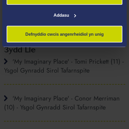
'Gumdrop Dews' - Mia Lewis (10) - Ysgol
Gynradd Sirol Crossgates
Addasu
Defnyddio cwcis angenrheidiol yn unig
3ydd Lle
'My Imaginary Place' - Tomi Prickett (11) -
Ysgol Gynradd Sirol Tafarnspite
'My Imaginary Place' - Conor Merriman
(10) - Ysgol Gynradd Sirol Tafarnspite