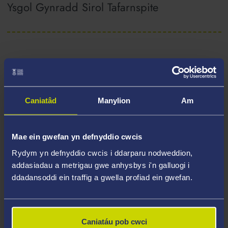
Ysgol Gynradd Sirol Tafarnspite
2il Lle
'Badger Woods' - Rachael James (11) -
Caniatâd
Manylion
Am
Ysgol yr Eglwys yng Nghymru Castell
Caereinion
Mae ein gwefan yn defnyddio cwcis
Rydym yn defnyddio cwcis i ddarparu nodweddion,
addasiadau a metrigau gwe anhysbys i'n galluogi i
'The Bad Tech Future' - Bear M (9) - Ysgol
ddadansoddi ein traffig a gwella profiad ein gwefan.
Gynradd Sirol Crossgates
Caniatáu pob cwci