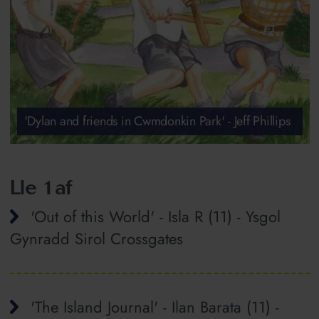
'Dylan and friends in Cwmdonkin Park' - Jeff Phillips
Lle 1af
'Out of this World' - Isla R (11) - Ysgol
Gynradd Sirol Crossgates
'The Island Journal' - Ilan Barata (11) -