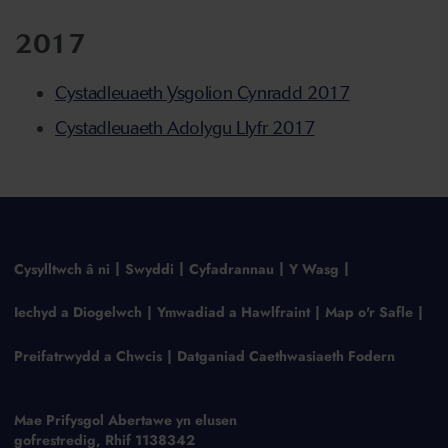
2017
Cystadleuaeth Ysgolion Cynradd 2017
Cystadleuaeth Adolygu Llyfr 2017
Cysylltwch â ni
Swyddi
Cyfadrannau
Y Wasg
Iechyd a Diogelwch
Ymwadiad a Hawlfraint
Map o'r Safle
Preifatrwydd a Chwcis
Datganiad Caethwasiaeth Fodern
Mae Prifysgol Abertawe yn elusen
gofrestredig, Rhif 1138342