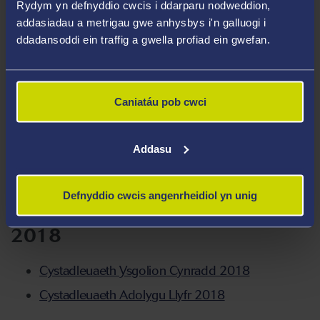
2020
Rydym yn defnyddio cwcis i ddarparu nodweddion,
addasiadau a metrigau gwe anhysbys i'n galluogi i
ddadansoddi ein traffig a gwella profiad ein gwefan.
Cystadleuaeth Plant 8-11 Oed 2020
Cystadleuaeth Adolygu Rhestr Fer 2020
Caniatáu pob cwci
2019
Addasu
Cystadleuaeth Ysgolion Cynradd 2019
Cystadleuaeth Adolygu Llyfr 2019
Defnyddio cwcis angenrheidiol yn unig
'Rho Stori i Ni' Cystadleuaeth 2019
2018
Cystadleuaeth Ysgolion Cynradd 2018
Cystadleuaeth Adolygu Llyfr 2018