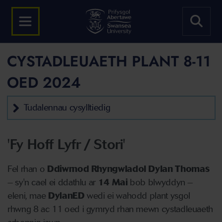
CYSTADLEUAETH PLANT 8-11
OED 2024
Tudalennau cysylltiedig
'Fy Hoff Lyfr / Stori'
Fel rhan o
Ddiwrnod Rhyngwladol Dylan Thomas
– sy'n cael ei ddathlu ar
14
Mai
bob blwyddyn –
eleni, mae
DylanED
wedi ei wahodd plant ysgol
rhwng 8 ac 11 oed i gymryd rhan mewn cystadleuaeth