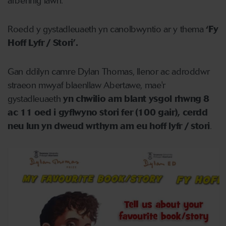
arbennig iawn.
Roedd y gystadleuaeth yn canolbwyntio ar y thema
‘Fy
Hoff Lyfr / Stori’.
Gan ddilyn camre Dylan Thomas, llenor ac adroddwr
straeon mwyaf blaenllaw Abertawe, mae'r
gystadleuaeth
yn chwilio am blant ysgol rhwng 8
ac 11 oed i gyflwyno stori fer (100 gair),
cerdd
neu lun yn dweud wrthym am eu hoff lyfr / stori
.