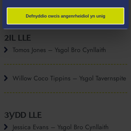
Maya Rose Thomas – Ysgol Tavernspite
Defnyddio cwcis angenrheidiol yn unig
2IL LLE
Tomos Jones – Ysgol Bro Cynllaith
Willow Coco Tippins – Ysgol Tavernspite
3YDD LLE
Jessica Evans – Ysgol Bro Cynllaith