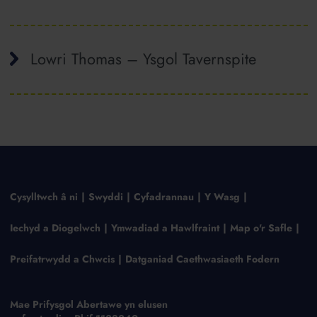
Lowri Thomas – Ysgol Tavernspite
Cysylltwch â ni
Swyddi
Cyfadrannau
Y Wasg
Iechyd a Diogelwch
Ymwadiad a Hawlfraint
Map o'r Safle
Preifatrwydd a Chwcis
Datganiad Caethwasiaeth Fodern
Mae Prifysgol Abertawe yn elusen