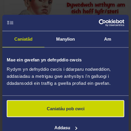
Caniatâd
Manylion
Am
Mae ein gwefan yn defnyddio cwcis
Rydym yn defnyddio cwcis i ddarparu nodweddion,
addasiadau a metrigau gwe anhysbys i'n galluogi i
ddadansoddi ein traffig a gwella profiad ein gwefan.
LLE 1AF
Emily Jenkins – Ysgol Bro Cynllaith
Caniatáu pob cwci
Addasu