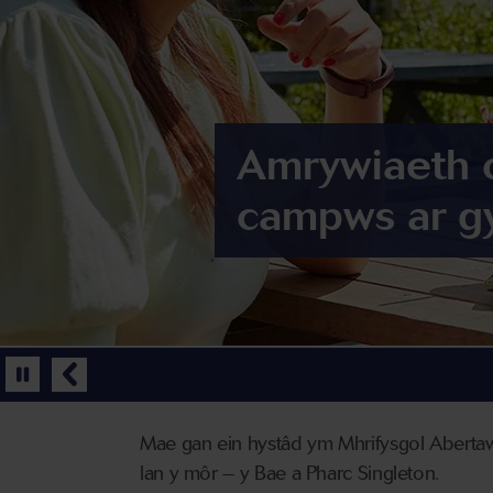
Amgylchedd d
Amrywiaeth o
fyfyrwyr, sta
campws ar gy
Arweinydd ym
Mae gan ein hystâd ym Mhrifysgol Abert
lan y môr – y Bae a Pharc Singleton.