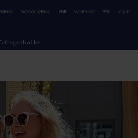
yrchedd
Myfyrwyr Cyfredol
Staff
Cyn-fyfyrwyr
中文
English
Cefnogaeth a Lles