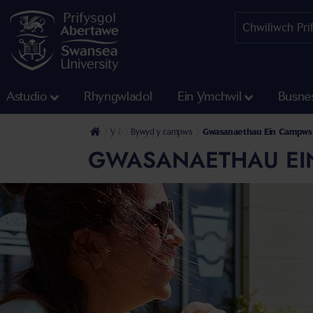
Astudio
Rhyngwladol
Ein Ymchwil
Busne
Y Brifysgol
Bywyd y campws
Gwasanaethau Ein Campws 
GWASANAETHAU EI