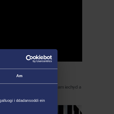
Am
fodol), yn ogystal â manylion am iechyd a
alluogi i ddadansoddi ein