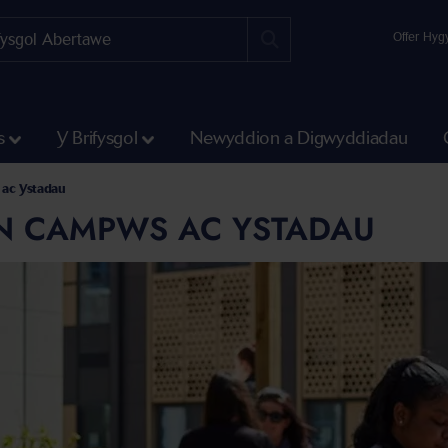
Offer Hyg
s
Y Brifysgol
Newyddion a Digwyddiadau
ac Ystadau
N CAMPWS AC YSTADAU