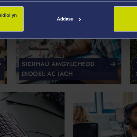
idiol yn
Addasu
SICRHAU AMGYLCHEDD
DIOGEL AC IACH