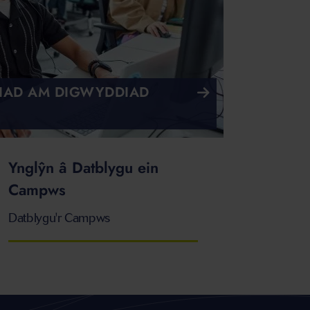
AD AM DIGWYDDIAD
Ynglŷn â Datblygu ein
Campws
Datblygu'r Campws