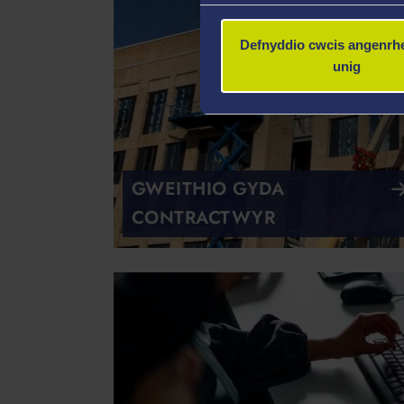
Defnyddio cwcis angenrhe
unig
GWEITHIO GYDA
CONTRACTWYR