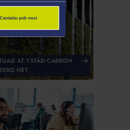
Caniatáu pob cwci
TUAG AT YSTÂD CARBON
SERO NET