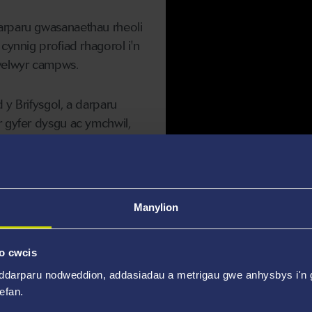
arparu gwasanaethau rheoli
cynnig profiad rhagorol i'n
mwelwyr campws.
d y Brifysgol, a darparu
 gyfer dysgu ac ymchwil,
sanaethau campws gan
aeon
,
arlwyo
,
u
, y gall pawb, gan
u mwynhau.
Manylion
g i gontractwyr (gan gynnwys polisïau a gweithdrefnau han
o cwcis
 â chynaliadwyedd.
ddarparu nodweddion, addasiadau a metrigau gwe anhysbys i'n g
wefan.