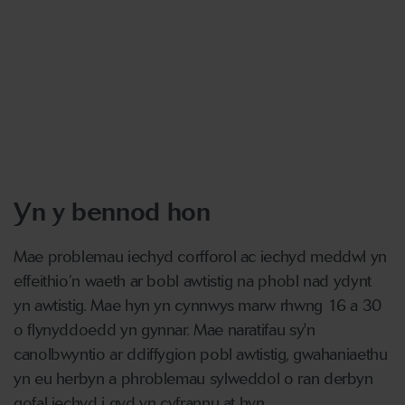
Yn y bennod hon
Mae problemau iechyd corfforol ac iechyd meddwl yn
effeithio’n waeth ar bobl awtistig na phobl nad ydynt
yn awtistig. Mae hyn yn cynnwys marw rhwng 16 a 30
o flynyddoedd yn gynnar. Mae naratifau sy'n
canolbwyntio ar ddiffygion pobl awtistig, gwahaniaethu
yn eu herbyn a phroblemau sylweddol o ran derbyn
gofal iechyd i gyd yn cyfrannu at hyn.