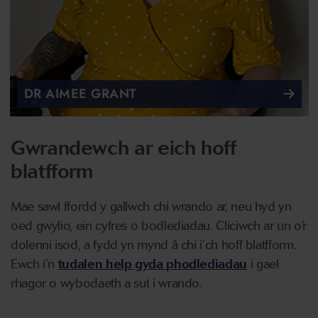
DR AIMEE GRANT
Gwrandewch ar eich hoff
blatfform
Mae sawl ffordd y gallwch chi wrando ar, neu hyd yn
oed gwylio, ein cyfres o bodlediadau. Cliciwch ar un o’r
dolenni isod, a fydd yn mynd â chi i’ch hoff blatfform.
Ewch i’n
tudalen help gyda phodlediadau
i gael
rhagor o wybodaeth a sut i wrando.