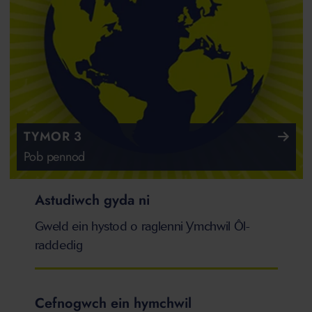
TYMOR 3
Pob pennod
Astudiwch gyda ni
Gweld ein hystod o raglenni Ymchwil Ôl-
raddedig
Cefnogwch ein hymchwil