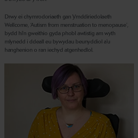
Drwy ei chymrodoriaeth gan Ymddiriedolaeth
Wellcome, ‘Autism from menstruation to menopause’,
bydd hi'n gweithio gyda phobl awtistig am wyth
mlynedd i ddeall eu bywydau beunyddiol a'u
hanghenion o ran iechyd atgenhedlol.