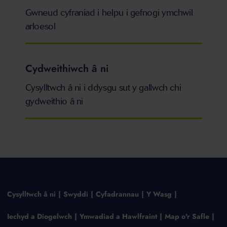
Gwneud cyfraniad i helpu i gefnogi ymchwil
arloesol
Cydweithiwch â ni
Cysylltwch â ni i ddysgu sut y gallwch chi
gydweithio â ni
Cysylltwch â ni
Swyddi
Cyfadrannau
Y Wasg
Iechyd a Diogelwch
Ymwadiad a Hawlfraint
Map o'r Safle