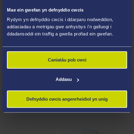
Mae ein gwefan yn defnyddio cwcis
Rydym yn defnyddio cwcis i ddarparu nodweddion,
addasiadau a metrigau gwe anhysbys i'n galluogi i
ddadansoddi ein traffig a gwella profiad ein gwefan.
Caniatáu pob cwci
Addasu
Defnyddio cwcis angenrheidiol yn unig