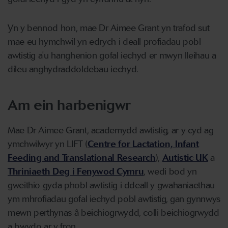
Yn y bennod hon, mae Dr Aimee Grant yn trafod sut
mae eu hymchwil yn edrych i deall profiadau pobl
awtistig a'u hanghenion gofal iechyd er mwyn lleihau a
dileu anghydraddoldebau iechyd.
Am ein harbenigwr
Mae Dr Aimee Grant, academydd awtistig, ar y cyd ag
ymchwilwyr yn LIFT (
Centre for Lactation, Infant
Feeding and Translational Research
),
Autistic UK
a
Thriniaeth Deg i Fenywod Cymru
, wedi bod yn
gweithio gyda phobl awtistig i ddeall y gwahaniaethau
ym mhrofiadau gofal iechyd pobl awtistig, gan gynnwys
mewn perthynas â beichiogrwydd, colli beichiogrwydd
a bwydo ar y fron.