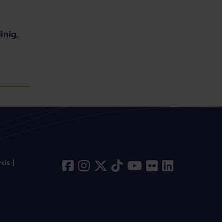
inig.
cis