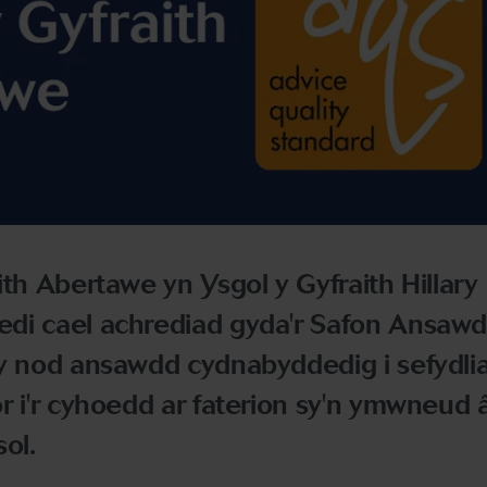
ith Abertawe yn Ysgol y Gyfraith Hillary
di cael achrediad gyda'r Safon Ansaw
 y nod ansawdd cydnabyddedig i sefydli
r i'r cyhoedd ar faterion sy'n ymwneud 
ol.