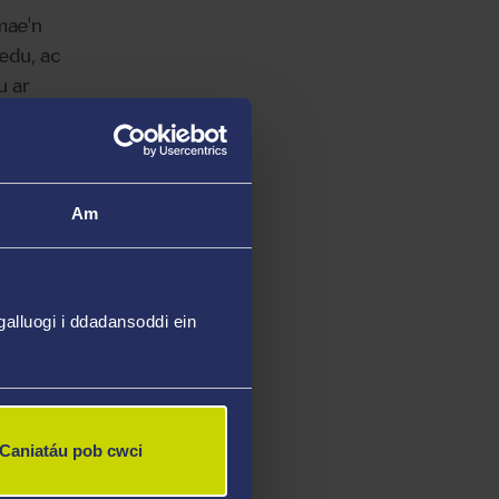
mae'n
redu, ac
u ar
nddynt
 bod
Am
alluogi i ddadansoddi ein
g
ryd.
Caniatáu pob cwci
tblygwyd