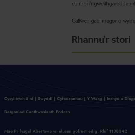
eu rhoi i'r gweithgareddau r
Gallwch gael rhagor o wybo
Rhannu'r stori
Cysylltwch â ni
Swyddi
Cyfadrannau
Y Wasg
Iechyd a Diog
Datganiad Caethwasiaeth Fodern
Mae Prifysgol Abertawe yn elusen gofrestredig, Rhif 1138342