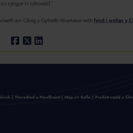
hoi cyngor i'r cyhoedd.”
daeth am Glinig y Gyfraith Abertawe wrth
fynd i wefan y Cl
elwch
Ymwadiad a Hawlfraint
Map o'r Safle
Preifatrwydd a Chw