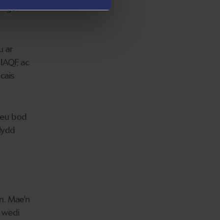
yngor
u ar
IAQF, ac
cais
i eu bod
ilydd
n. Mae'n
r wedi