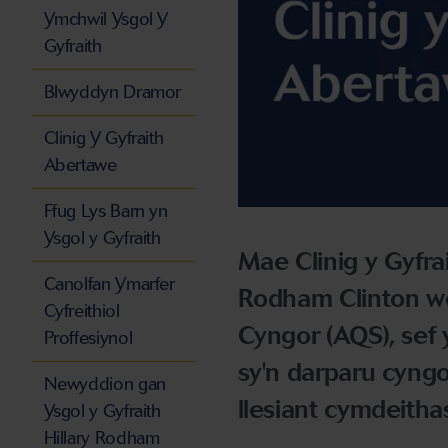
Ymchwil Ysgol Y
Gyfraith
Blwyddyn Dramor
Clinig Y Gyfraith
Abertawe
Ffug Lys Barn yn
Ysgol y Gyfraith
Mae Clinig y Gyfra
Canolfan Ymarfer
Rodham Clinton we
Cyfreithiol
Cyngor (AQS), sef
Proffesiynol
sy'n darparu cyngo
Newyddion gan
llesiant cymdeithas
Ysgol y Gyfraith
Hillary Rodham