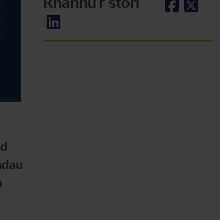
Rhannu'r stori
dd
adau
â