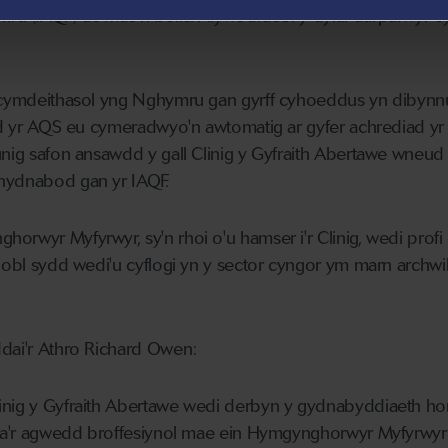
 (IAQF) ac mae'n bolisi'r llywodraeth y dylai darparwyr c
t cymdeithasol yng Nghymru gan gyrff cyhoeddus yn dibynn
aid yr AQS eu cymeradwyo'n awtomatig ar gyfer achrediad yr 
unig safon ansawdd y gall Clinig y Gyfraith Abertawe wneud 
hydnabod gan yr IAQF.
orwyr Myfyrwyr, sy'n rhoi o'u hamser i'r Clinig, wedi prof
phobl sydd wedi'u cyflogi yn y sector cyngor ym marn archw
ddai'r Athro Richard Owen:
inig y Gyfraith Abertawe wedi derbyn y gydnabyddiaeth ho
ed a'r agwedd broffesiynol mae ein Hymgynghorwyr Myfyrwy