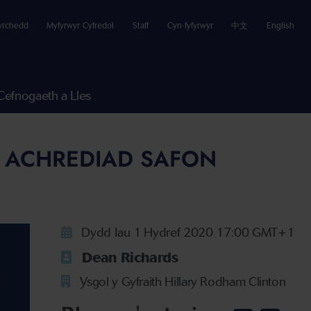
yrchedd
Myfyrwyr Cyfredol
Staff
Cyn-fyfyrwyr
中文
English
Cefnogaeth a Lles
L ACHREDIAD SAFON
Dydd Iau 1 Hydref 2020 17:00 GMT+1
Dean Richards
Ysgol y Gyfraith Hillary Rodham Clinton