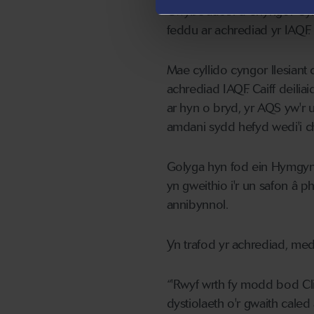
Gwybodaeth a Chyngor Cymru
feddu ar achrediad yr IAQF.
Mae cyllido cyngor llesian
achrediad IAQF. Caiff deili
ar hyn o bryd, yr AQS yw'r 
amdani sydd hefyd wedi'i c
Golyga hyn fod ein Hymgyngh
yn gweithio i'r un safon â 
annibynnol.
Yn trafod yr achrediad, me
“'Rwyf wrth fy modd bod Cl
dystiolaeth o'r gwaith cal