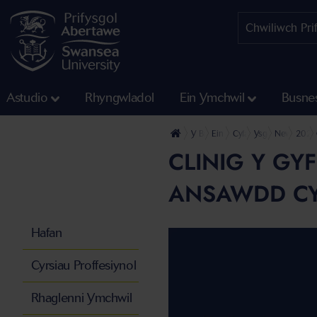
Astudio
Rhyngwladol
Ein Ymchwil
Busne
Y Brifysgol
Ein Cyfadrannau
Cyfadran y Dyniaethau
Ysgol y Gyfraith 
Newyddion g
202
CLINIG Y GY
ANSAWDD CY
Hafan
Cyrsiau Proffesiynol
Rhaglenni Ymchwil