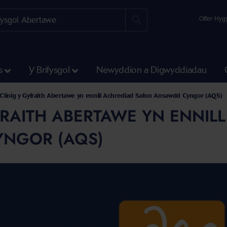
Offer Hyg
s
Y Brifysgol
Newyddion a Digwyddiadau
 a'r Gwyddorau Cymdeithasol
Hillary Rodham Clinton
an Ysgol y Gyfraith Hillary Rodham Clinton
0
Clinig y Gyfraith Abertawe yn ennill Achrediad Safon Ansawdd Cyngor (AQS)
FRAITH ABERTAWE YN ENNIL
NGOR (AQS)