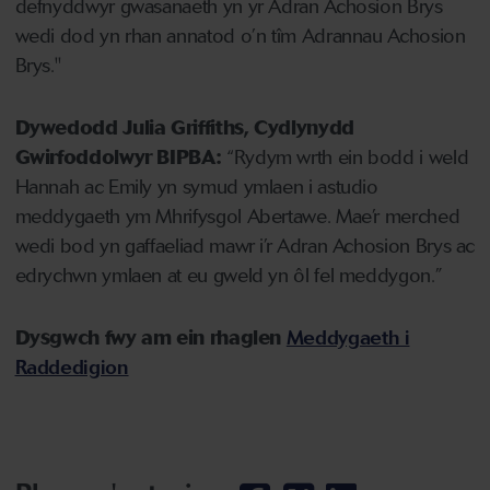
defnyddwyr gwasanaeth yn yr Adran Achosion Brys
wedi dod yn rhan annatod o’n tîm Adrannau Achosion
Brys."
Dywedodd Julia Griffiths, Cydlynydd
Gwirfoddolwyr BIPBA:
“Rydym wrth ein bodd i weld
Hannah ac Emily yn symud ymlaen i astudio
meddygaeth ym Mhrifysgol Abertawe. Mae’r merched
wedi bod yn gaffaeliad mawr i’r Adran Achosion Brys ac
edrychwn ymlaen at eu gweld yn ôl fel meddygon.”
Dysgwch fwy am ein rhaglen
Meddygaeth i
Raddedigion