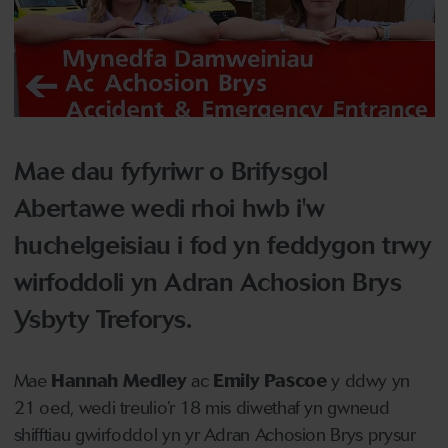
Mae dau fyfyriwr o Brifysgol
Abertawe wedi rhoi hwb i'w
huchelgeisiau i fod yn feddygon trwy
wirfoddoli yn Adran Achosion Brys
Ysbyty Treforys.
Mae
Hannah Medley
ac
Emily Pascoe
y ddwy yn
21 oed, wedi treulio’r 18 mis diwethaf yn gwneud
shifftiau gwirfoddol yn yr Adran Achosion Brys prysur