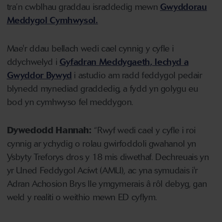
tra’n cwblhau graddau israddedig mewn
Gwyddorau
Meddygol Cymhwysol.
Mae'r ddau bellach wedi cael cynnig y cyfle i
ddychwelyd i
Gyfadran Meddygaeth, Iechyd a
Gwyddor Bywyd
i astudio am radd feddygol pedair
blynedd mynediad graddedig, a fydd yn golygu eu
bod yn cymhwyso fel meddygon.
Dywedodd Hannah:
“Rwyf wedi cael y cyfle i roi
cynnig ar ychydig o rolau gwirfoddoli gwahanol yn
Ysbyty Treforys dros y 18 mis diwethaf. Dechreuais yn
yr Uned Feddygol Acíwt (AMU), ac yna symudais i'r
Adran Achosion Brys lle ymgymerais â rôl debyg, gan
weld y realiti o weithio mewn ED cyflym.