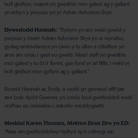
holl gleifion; maent yn gweithio mor galed ag y gallant
yn erbyn y pwysau yn yr Adran Achosion Brys.
Dywedodd Hannah:
“Rydym yn sicr wedi gweld y
pwysau y mae’r Adran Achosion Brys yn ei wynebu,
gydag ambiwlansys yn ciwio y tu allan a chleifion yn
aros am oriau i gael eu gweld. Mae’r staff yn gweithio
mor galed y tu ôl i’r llenni, gan fynd yr ail filltir, i weld yr
holl gleifion mor gyflym ag y gallant.”
Roedd Hannah ac Emily, a oedd yn gwneud sifft tair
awr bob dydd Gwener, yn credu bod gwirfoddoli wedi
cryfhau eu ceisiadau i astudio meddygaeth.
Meddai Karen Thomas, Metron Dros Dro yn ED:
“Mae ein gwirfoddolwyr hyfryd sy’n cefnogi ein