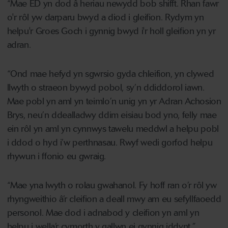
“Mae ED yn dod â heriau newydd bob shifft. Rhan fawr
o'r rôl yw darparu bwyd a diod i gleifion. Rydym yn
helpu'r Groes Goch i gynnig bwyd i'r holl gleifion yn yr
adran.
“Ond mae hefyd yn sgwrsio gyda chleifion, yn clywed
llwyth o straeon bywyd pobol, sy’n ddiddorol iawn.
Mae pobl yn aml yn teimlo’n unig yn yr Adran Achosion
Brys, neu’n ddealladwy ddim eisiau bod yno, felly mae
ein rôl yn aml yn cynnwys tawelu meddwl a helpu pobl
i ddod o hyd i’w perthnasau. Rwyf wedi gorfod helpu
rhywun i ffonio eu gwraig.
“Mae yna lwyth o rolau gwahanol. Fy hoff ran o’r rôl yw
rhyngweithio â’r cleifion a deall mwy am eu sefyllfaoedd
personol. Mae dod i adnabod y cleifion yn aml yn
helpu i wella’r cymorth y gallwn ei gynnig iddynt.”