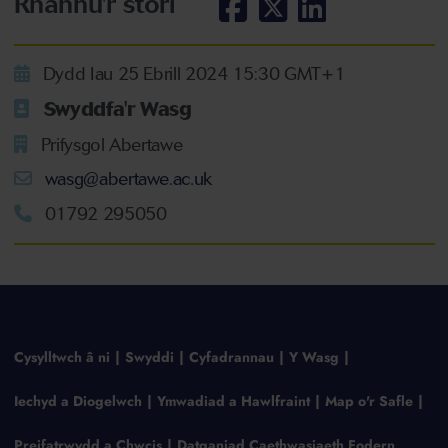
Rhannu'r stori
Dydd Iau 25 Ebrill 2024 15:30 GMT+1
Swyddfa'r Wasg
Prifysgol Abertawe
wasg@abertawe.ac.uk
01792 295050
Cysylltwch â ni
Swyddi
Cyfadrannau
Y Wasg
Iechyd a Diogelwch
Ymwadiad a Hawlfraint
Map o'r Safle
Preifatrwydd a Chwcis
Datganiad Caethwasiaeth Fodern