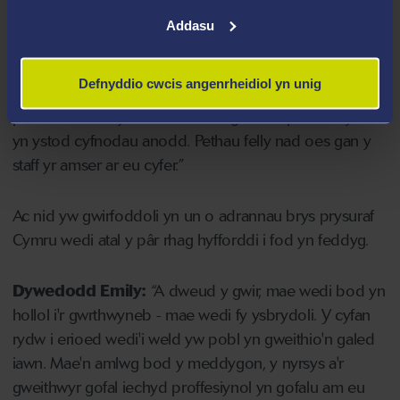
nhw’n teimlo yn y sefyllfa a beth allwch chi geisio ei
Addasu
wneud i’w wneud yn brofiad haws.
Defnyddio cwcis angenrheidiol yn unig
“Gall rhywbeth mor fach â mynd draw at rywun, rhoi
paned o de iddyn nhw a chael sgwrs helpu i roi cysur
yn ystod cyfnodau anodd. Pethau felly nad oes gan y
staff yr amser ar eu cyfer.”
Ac nid yw gwirfoddoli yn un o adrannau brys prysuraf
Cymru wedi atal y pâr rhag hyfforddi i fod yn feddyg.
Dywedodd Emily:
“A dweud y gwir, mae wedi bod yn
hollol i'r gwrthwyneb - mae wedi fy ysbrydoli. Y cyfan
rydw i erioed wedi'i weld yw pobl yn gweithio'n galed
iawn. Mae'n amlwg bod y meddygon, y nyrsys a'r
gweithwyr gofal iechyd proffesiynol yn gofalu am eu