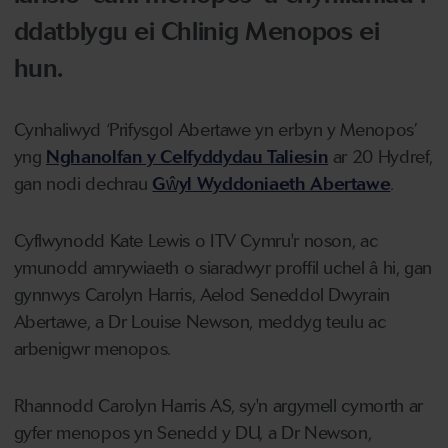
ddatblygu ei Chlinig Menopos ei
hun.
Cynhaliwyd ‘Prifysgol Abertawe yn erbyn y Menopos’
yng
Nghanolfan y Celfyddydau Taliesin
ar 20 Hydref,
gan nodi dechrau
Gŵyl Wyddoniaeth Abertawe
.
Cyflwynodd Kate Lewis o ITV Cymru'r noson, ac
ymunodd amrywiaeth o siaradwyr proffil uchel â hi, gan
gynnwys Carolyn Harris, Aelod Seneddol Dwyrain
Abertawe, a Dr Louise Newson, meddyg teulu ac
arbenigwr menopos.
Rhannodd Carolyn Harris AS, sy'n argymell cymorth ar
gyfer menopos yn Senedd y DU, a Dr Newson,