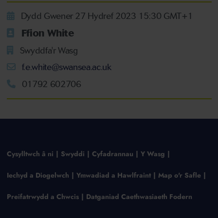
Dydd Gwener 27 Hydref 2023 15:30 GMT+1
Ffion White
Swyddfa'r Wasg
f.e.white@swansea.ac.uk
01792 602706
Cysylltwch â ni
Swyddi
Cyfadrannau
Y Wasg
Iechyd a Diogelwch
Ymwadiad a Hawlfraint
Map o'r Safle
Preifatrwydd a Chwcis
Datganiad Caethwasiaeth Fodern