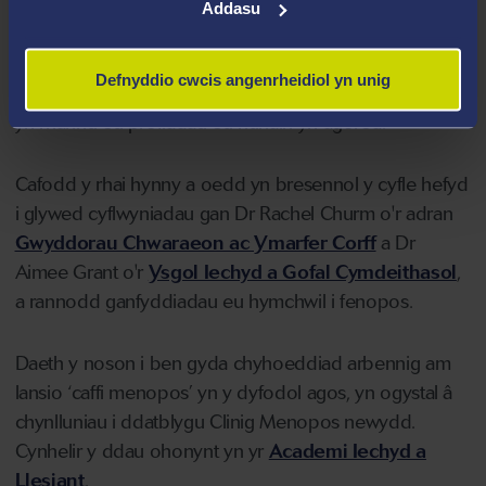
“Rydyn ni wedi gwneud llawer o gynnydd dros y
Addasu
blynyddoedd diwethaf wrth chwalu'r rhwystrau sydd
wedi cyd-fynd â menopos ers amser maith, ac roedd
Defnyddio cwcis angenrheidiol yn unig
hi'n galonogol gwrando ar gynifer o bobl yn trafod ac
yn rhannu eu profiadau eu hunain yn agored.”
Cafodd y rhai hynny a oedd yn bresennol y cyfle hefyd
i glywed cyflwyniadau gan Dr Rachel Churm o'r adran
Gwyddorau Chwaraeon ac Ymarfer Corff
a Dr
Aimee Grant o'r
Ysgol Iechyd a Gofal Cymdeithasol
,
a rannodd ganfyddiadau eu hymchwil i fenopos.
Daeth y noson i ben gyda chyhoeddiad arbennig am
lansio ‘caffi menopos’ yn y dyfodol agos, yn ogystal â
chynlluniau i ddatblygu Clinig Menopos newydd.
Cynhelir y ddau ohonynt yn yr
Academi Iechyd a
Llesiant
.