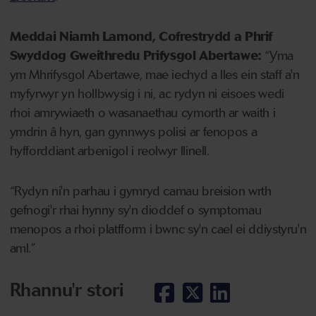
Meddai Niamh Lamond, Cofrestrydd a Phrif
Swyddog Gweithredu Prifysgol Abertawe:
“Yma
ym Mhrifysgol Abertawe, mae iechyd a lles ein staff a'n
myfyrwyr yn hollbwysig i ni, ac rydyn ni eisoes wedi
rhoi amrywiaeth o wasanaethau cymorth ar waith i
ymdrin â hyn, gan gynnwys polisi ar fenopos a
hyfforddiant arbenigol i reolwyr llinell.
“Rydyn ni'n parhau i gymryd camau breision wrth
gefnogi'r rhai hynny sy'n dioddef o symptomau
menopos a rhoi platfform i bwnc sy'n cael ei ddiystyru'n
aml.”
Rhannu'r stori