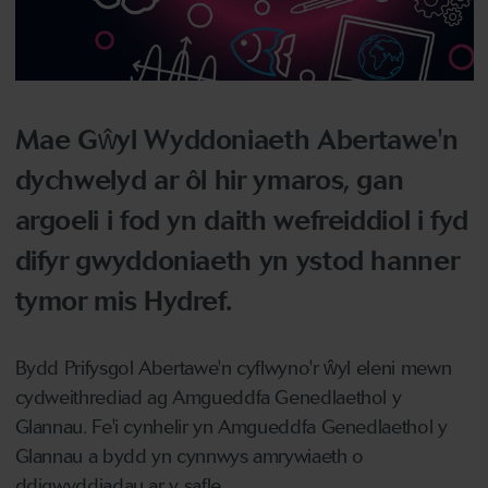
Mae Gŵyl Wyddoniaeth Abertawe'n
dychwelyd ar ôl hir ymaros, gan
argoeli i fod yn daith wefreiddiol i fyd
difyr gwyddoniaeth yn ystod hanner
tymor mis Hydref.
Bydd Prifysgol Abertawe'n cyflwyno'r ŵyl eleni mewn
cydweithrediad ag Amgueddfa Genedlaethol y
Glannau. Fe'i cynhelir yn Amgueddfa Genedlaethol y
Glannau a bydd yn cynnwys amrywiaeth o
ddigwyddiadau ar y safle.