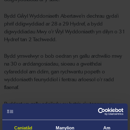
Bydd Gŵyl Wyddoniaeth Abertawe'n dechrau gyda'i
phrif ddigwyddiad ar 28 a 29 Hydref, a bydd
digwyddiadau Mwy o'r Ŵyl Wyddoniaeth yn dilyn o 31
Hydref tan 2 Tachwedd.
Bydd ymwelwyr o bob oedran yn gallu archwilio mwy
na 30 o arddangosiadau, sioeau a gweithdai
cyfareddol am ddim, gan rychwantu popeth o
wyddoniaeth feunyddiol i fentrau arloesol o'r radd
flaenaf.
Byddant yn gallu adeiladu eu batris a'u teganau eu
hunain wedi'u pweru gan yr haul, ymgolli ym myd
swynol dôl morwellt, darganfod sut roedd hen Eifftwyr
yn mymïo eu meirw a rhyfeddu at fyd anhygoel
Caniatâd
Manylion
Am