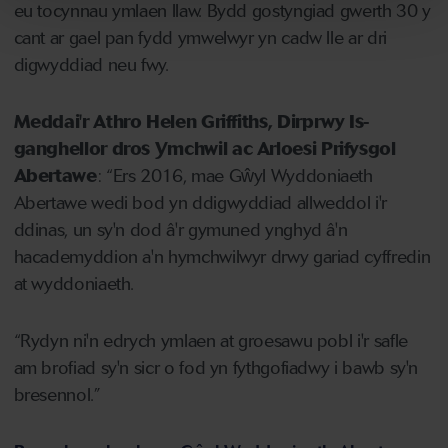
eu tocynnau ymlaen llaw. Bydd gostyngiad gwerth 30 y
cant ar gael pan fydd ymwelwyr yn cadw lle ar dri
digwyddiad neu fwy.
Meddai'r Athro Helen Griffiths, Dirprwy Is-
ganghellor dros Ymchwil ac Arloesi Prifysgol
Abertawe
: “Ers 2016, mae Gŵyl Wyddoniaeth
Abertawe wedi bod yn ddigwyddiad allweddol i'r
ddinas, un sy'n dod â'r gymuned ynghyd â'n
hacademyddion a'n hymchwilwyr drwy gariad cyffredin
at wyddoniaeth.
“Rydyn ni'n edrych ymlaen at groesawu pobl i'r safle
am brofiad sy'n sicr o fod yn fythgofiadwy i bawb sy'n
bresennol.”