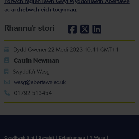
Porwch raglen lawn Gŵyl Wyddoniaeth Abertawe
ac archebwch eich tocynnau
.
Rhannu'r stori
Dydd Gwener 22 Medi 2023 10:41 GMT+1
Catrin Newman
Swyddfa'r Wasg
wasg@abertawe.ac.uk
01792 513454
Cysylltwch â ni
Swyddi
Cyfadrannau
Y Wasg