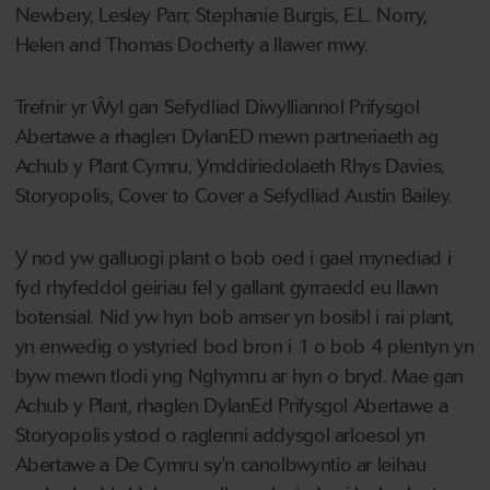
Newbery, Lesley Parr, Stephanie Burgis, E.L. Norry,
Helen and Thomas Docherty a llawer mwy.
Trefnir yr Ŵyl gan Sefydliad Diwylliannol Prifysgol
Abertawe a rhaglen DylanED mewn partneriaeth ag
Achub y Plant Cymru, Ymddiriedolaeth Rhys Davies,
Storyopolis, Cover to Cover a Sefydliad Austin Bailey.
Y nod yw galluogi plant o bob oed i gael mynediad i
fyd rhyfeddol geiriau fel y gallant gyrraedd eu llawn
botensial. Nid yw hyn bob amser yn bosibl i rai plant,
yn enwedig o ystyried bod bron i 1 o bob 4 plentyn yn
byw mewn tlodi yng Nghymru ar hyn o bryd. Mae gan
Achub y Plant, rhaglen DylanEd Prifysgol Abertawe a
Storyopolis ystod o raglenni addysgol arloesol yn
Abertawe a De Cymru sy'n canolbwyntio ar leihau