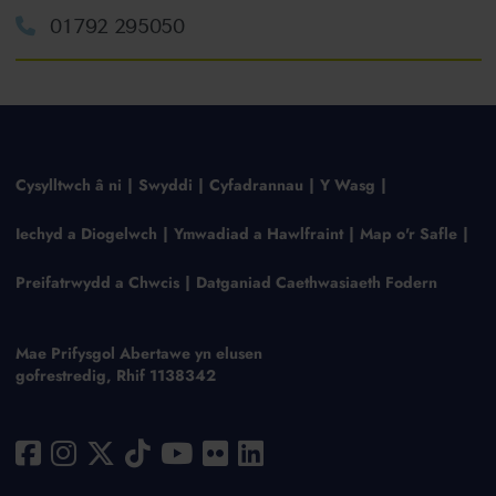
01792 295050
Cysylltwch â ni
Swyddi
Cyfadrannau
Y Wasg
Iechyd a Diogelwch
Ymwadiad a Hawlfraint
Map o'r Safle
Preifatrwydd a Chwcis
Datganiad Caethwasiaeth Fodern
Mae Prifysgol Abertawe yn elusen
gofrestredig, Rhif 1138342