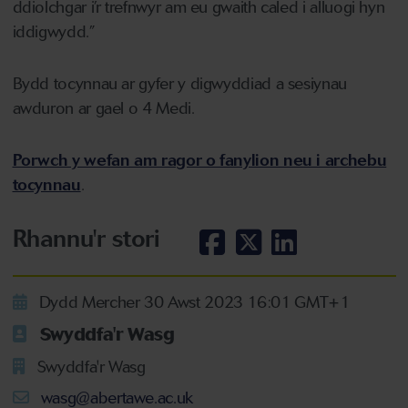
ddiolchgar i’r trefnwyr am eu gwaith caled i alluogi hyn
iddigwydd.”
Bydd tocynnau ar gyfer y digwyddiad a sesiynau
awduron ar gael o 4 Medi.
Porwch y wefan am ragor o fanylion neu i archebu
tocynnau
.
Rhannu'r stori
Dydd Mercher 30 Awst 2023 16:01 GMT+1
Swyddfa'r Wasg
Swyddfa'r Wasg
wasg@abertawe.ac.uk