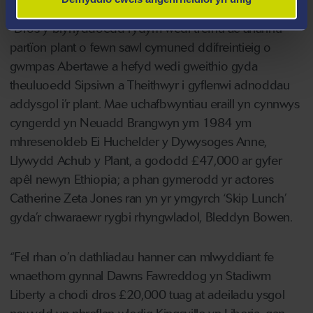
“Dros y blynyddoedd rydym wedi trefnu ac ariannu
partïon plant o fewn sawl cymuned ddifreintieig o
gwmpas Abertawe a hefyd wedi gweithio gyda
theuluoedd Sipsiwn a Theithwyr i gyflenwi adnoddau
addysgol i’r plant. Mae uchafbwyntiau eraill yn cynnwys
cyngerdd yn Neuadd Brangwyn ym 1984 ym
mhresenoldeb Ei Huchelder y Dywysoges Anne,
Llywydd Achub y Plant, a gododd £47,000 ar gyfer
apêl newyn Ethiopia; a phan gymerodd yr actores
Catherine Zeta Jones ran yn yr ymgyrch ‘Skip Lunch’
gyda’r chwaraewr rygbi rhyngwladol, Bleddyn Bowen.
“Fel rhan o’n dathliadau hanner can mlwyddiant fe
wnaethom gynnal Dawns Fawreddog yn Stadiwm
Liberty a chodi dros £20,000 tuag at adeiladu ysgol