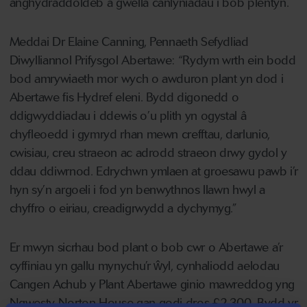
anghydraddoldeb a gwella canlyniadau i bob plentyn.
Meddai Dr Elaine Canning, Pennaeth Sefydliad
Diwylliannol Prifysgol Abertawe: “Rydym wrth ein bodd
bod amrywiaeth mor wych o awduron plant yn dod i
Abertawe fis Hydref eleni. Bydd digonedd o
ddigwyddiadau i ddewis o’u plith yn ogystal â
chyfleoedd i gymryd rhan mewn crefftau, darlunio,
cwisiau, creu straeon ac adrodd straeon drwy gydol y
ddau ddiwrnod. Edrychwn ymlaen at groesawu pawb i’r
hyn sy’n argoeli i fod yn benwythnos llawn hwyl a
chyffro o eiriau, creadigrwydd a dychymyg.”
Er mwyn sicrhau bod plant o bob cwr o Abertawe a’r
cyffiniau yn gallu mynychu’r ŵyl, cynhaliodd aelodau
Cangen Achub y Plant Abertawe ginio mawreddog yng
Ngwesty Norton House gan godi dros £2,300. Bydd yr