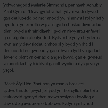
Ychwanegodd Melanie Simmonds, pennaeth Achub y
Plant Cymru: “Drwy gydol yr haf rydym wedi clywed
gan deuluoedd pa mor anodd yw hi arnynt i roi yr haf y
byddent yn ei hoffi i’w plant, gyda chostau diwrnodau
allan, bwyd a thrafnidiaeth i gyd yn rhwystrau enfawr i
greu atgofion plentyndod. Rydym hefyd yn bryderus
iawn am y dewisiadau amhosibl y bydd yn rhaid i
deuluoedd eu gwneud y gaeaf hwn a fydd yn gadael
llawer o blant yn oer ac o angen bwyd, gan ei gwneud
yn anoddach fyth iddynt ganolbwyntio a dysgu yn yr
ysgol.
“Mae’r Ŵyl Llên Plant hon yn rhan o brosiect
cydweithredol gwych, a fydd yn rhoi cyfle i blant a’u
teuluoedd gymryd rhan mewn sesiynau hwyliog a
chwrdd ag awduron o bob cwr. Rydym yn hynod