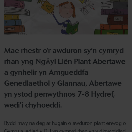
Mae rhestr o’r awduron sy’n cymryd
rhan yng Ngŵyl Llên Plant Abertawe
a gynhelir yn Amgueddfa
Genedlaethol y Glannau, Abertawe
yn ystod penwythnos 7-8 Hydref,
wedi’i chyhoeddi.
Bydd mwy na deg ar hugain o awduron plant enwog o
Gymru a ledled y DU yn cymryd rhan yn y digwyddiad