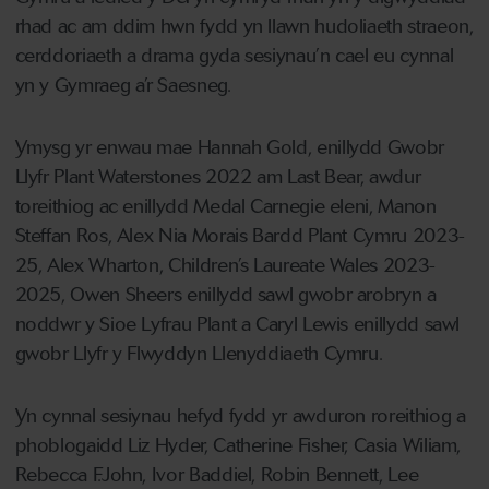
rhad ac am ddim hwn fydd yn llawn hudoliaeth straeon,
cerddoriaeth a drama gyda sesiynau’n cael eu cynnal
yn y Gymraeg a’r Saesneg.
Ymysg yr enwau mae Hannah Gold, enillydd Gwobr
Llyfr Plant Waterstones 2022 am Last Bear, awdur
toreithiog ac enillydd Medal Carnegie eleni, Manon
Steffan Ros, Alex Nia Morais Bardd Plant Cymru 2023-
25, Alex Wharton, Children’s Laureate Wales 2023-
2025, Owen Sheers enillydd sawl gwobr arobryn a
noddwr y Sioe Lyfrau Plant a Caryl Lewis enillydd sawl
gwobr Llyfr y Flwyddyn Llenyddiaeth Cymru.
Yn cynnal sesiynau hefyd fydd yr awduron roreithiog a
phoblogaidd Liz Hyder, Catherine Fisher, Casia Wiliam,
Rebecca F.John, Ivor Baddiel, Robin Bennett, Lee