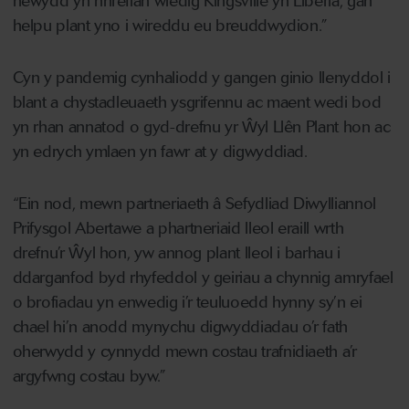
newydd yn nhreflan wledig Kingsville yn Liberia, gan
helpu plant yno i wireddu eu breuddwydion.”
Cyn y pandemig cynhaliodd y gangen ginio llenyddol i
blant a chystadleuaeth ysgrifennu ac maent wedi bod
yn rhan annatod o gyd-drefnu yr Ŵyl Llên Plant hon ac
yn edrych ymlaen yn fawr at y digwyddiad.
“Ein nod, mewn partneriaeth â Sefydliad Diwylliannol
Prifysgol Abertawe a phartneriaid lleol eraill wrth
drefnu’r Ŵyl hon, yw annog plant lleol i barhau i
ddarganfod byd rhyfeddol y geiriau a chynnig amryfael
o brofiadau yn enwedig i’r teuluoedd hynny sy’n ei
chael hi’n anodd mynychu digwyddiadau o’r fath
oherwydd y cynnydd mewn costau trafnidiaeth a’r
argyfwng costau byw.”