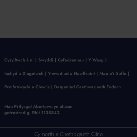
Cysylltwch â ni
Swyddi
Cyfadrannau
Y Wasg
Iechyd a Diogelwch
Ymwadiad a Hawlfraint
Map o'r Safle
Preifatrwydd a Chwcis
Datganiad Caethwasiaeth Fodern
Mae Prifysgol Abertawe yn elusen
gofrestredig, Rhif 1138342
Cymorth a Chefnogaeth Clirio