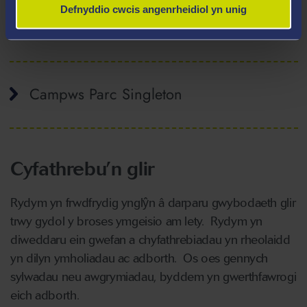
Defnyddio cwcis angenrheidiol yn unig
Tŷ Beck
Campws Parc Singleton
Cyfathrebu’n glir
Rydym yn frwdfrydig ynglŷn â darparu gwybodaeth glir
trwy gydol y broses ymgeisio am lety. Rydym yn
diweddaru ein gwefan a chyfathrebiadau yn rheolaidd
yn dilyn ymholiadau ac adborth. Os oes gennych
sylwadau neu awgrymiadau, byddem yn gwerthfawrogi
eich adborth.