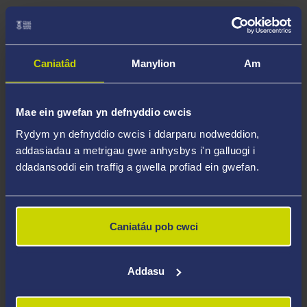
E-bost
: llety@abertawe.ac.uk
Caniatâd
Manylion
Am
Ymholiadau cyllid
:
Archebu Apwyntiad Wyneb yn Wyneb
Mae ein gwefan yn defnyddio cwcis
Sgwrs Fyw Cyllid
Rydym yn defnyddio cwcis i ddarparu nodweddion,
addasiadau a metrigau gwe anhysbys i'n galluogi i
Rhowch eich Rhif Myfyriwr bob tro y byddwch chi'n
ddadansoddi ein traffig a gwella profiad ein gwefan.
cysylltu â'r tîm llety.
Caniatáu pob cwci
Manylion cyswllt ar y safle
Campws y Bae
Addasu