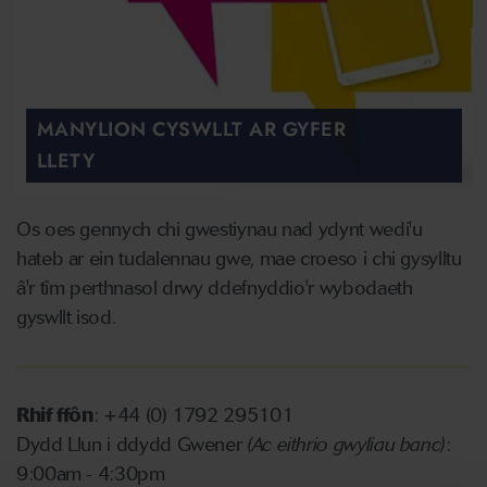
MANYLION CYSWLLT AR GYFER
LLETY
Os oes gennych chi gwestiynau nad ydynt wedi'u
hateb ar ein tudalennau gwe, mae croeso i chi gysylltu
â'r tîm perthnasol drwy ddefnyddio'r wybodaeth
gyswllt isod.
Rhif ffôn
: +44 (0) 1792 295101
Dydd Llun i ddydd Gwener
(Ac eithrio gwyliau banc)
:
9:00am - 4:30pm