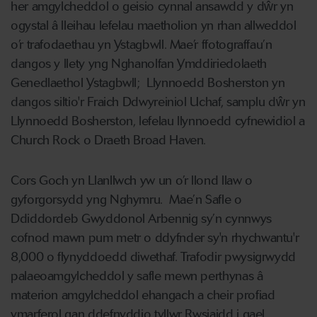
her amgylcheddol o geisio cynnal ansawdd y dŵr yn
ogystal â lleihau lefelau maetholion yn rhan allweddol
o’r trafodaethau yn Ystagbwll. Mae’r ffotograffau’n
dangos y llety yng Nghanolfan Ymddiriedolaeth
Genedlaethol Ystagbwll; Llynnoedd Bosherston yn
dangos siltio'r Fraich Ddwyreiniol Uchaf, samplu dŵr yn
Llynnoedd Bosherston, lefelau llynnoedd cyfnewidiol a
Church Rock o Draeth Broad Haven.
Cors Goch yn Llanllwch yw un o’r llond llaw o
gyforgorsydd yng Nghymru. Mae’n Safle o
Ddiddordeb Gwyddonol Arbennig sy’n cynnwys
cofnod mawn pum metr o ddyfnder sy'n rhychwantu'r
8,000 o flynyddoedd diwethaf. Trafodir pwysigrwydd
palaeoamgylcheddol y safle mewn perthynas â
materion amgylcheddol ehangach a cheir profiad
ymarferol gan ddefnyddio tyllwr Rwsiaidd i gael