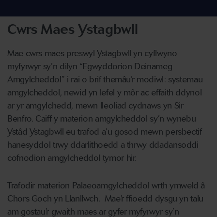
Cwrs Maes Ystagbwll
Mae cwrs maes preswyl Ystagbwll yn cyflwyno
myfyrwyr sy’n dilyn “Egwyddorion Deinameg
Amgylcheddol” i rai o brif themâu’r modiwl: systemau
amgylcheddol, newid yn lefel y môr ac effaith ddynol
ar yr amgylchedd, mewn lleoliad cydnaws yn Sir
Benfro. Caiff y materion amgylcheddol sy’n wynebu
Ystâd Ystagbwll eu trafod a’u gosod mewn persbectif
hanesyddol trwy ddarlithoedd a thrwy ddadansoddi
cofnodion amgylcheddol tymor hir.
Trafodir materion Palaeoamgylcheddol wrth ymweld â
Chors Goch yn Llanllwch. Mae’r ffioedd dysgu yn talu
am gostau’r gwaith maes ar gyfer myfyrwyr sy’n