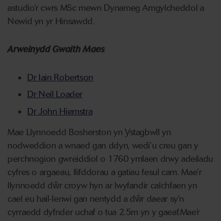
astudio’r cwrs MSc mewn Dynameg Amgylcheddol a
Newid yn yr Hinsawdd.
Arweinydd Gwaith Maes
Dr Iain Robertson
Dr Neil Loader
Dr John Hiemstra
Mae Llynnoedd Bosherston yn Ystagbwll yn
nodweddion a wnaed gan ddyn, wedi’u creu gan y
perchnogion gwreiddiol o 1760 ymlaen drwy adeiladu
cyfres o argaeau, llifddorau a gatiau fesul cam. Mae'r
llynnoedd dŵr croyw hyn ar lwyfandir calchfaen yn
cael eu hail-lenwi gan nentydd a dŵr daear sy'n
cyrraedd dyfnder uchaf o tua 2.5m yn y gaeaf.Mae’r