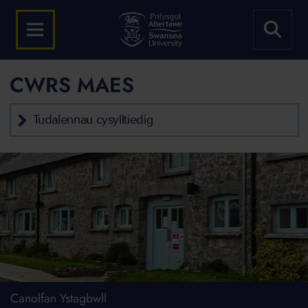
CWRS MAES
Tudalennau cysylltiedig
Canolfan Ystagbwll