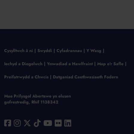
Cysylltwch â ni
Swyddi
Cyfadrannau
Y Wasg
Iechyd a Diogelwch
Ymwadiad a Hawlfraint
Map o'r Safle
Preifatrwydd a Chwcis
Datganiad Caethwasiaeth Fodern
Mae Prifysgol Abertawe yn elusen
gofrestredig, Rhif 1138342