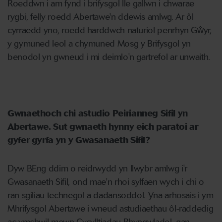
Roeddwn i am fynd i brifysgol lle gallwn i chwarae
rygbi, felly roedd Abertawe'n ddewis amlwg. Ar ôl
cyrraedd yno, roedd harddwch naturiol penrhyn Gŵyr,
y gymuned leol a chymuned Mosg y Brifysgol yn
benodol yn gwneud i mi deimlo'n gartrefol ar unwaith.
Gwnaethoch chi astudio Peirianneg Sifil yn
Abertawe. Sut gwnaeth hynny eich paratoi ar
gyfer gyrfa yn y Gwasanaeth Sifil?
Dyw BEng ddim o reidrwydd yn llwybr amlwg i'r
Gwasanaeth Sifil, ond mae'n rhoi sylfaen wych i chi o
ran sgiliau technegol a dadansoddol. Yna arhosais i ym
Mhrifysgol Abertawe i wneud astudiaethau ôl-raddedig