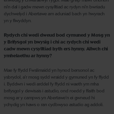
enwedig y chwaraewyr rygbi. Mae grŵp mawr ohonon
ni'n dal i gadw mewn cysylltiad ac rydyn ni'n bwriadu
dychwelyd i Abertawe am aduniad bach yn hwyrach
yn y flwyddyn.
Rydych chi wedi dweud bod cymuned y Mosg yn
y Brifysgol yn bwysig i chi ac rydych chi wedi
cadw mewn cysylltiad byth ers hynny. Allwch chi
ymhelaethu ar hynny?
Mae fy ffydd Fwslimaidd yn hynod bersonol ac
ysbrydol, a'r mosg sydd wraidd y gymuned yn fy ffydd
i. Byddwn i wedi arddel fy ffydd ni waeth ym mha
brifysgol y dewisais i astudio, ond roedd y ffaith bod
mosg ar y campws yn Abertawe'n ei gwneud hi
ychydig yn haws o ran cydbwyso astudio ag addoli.