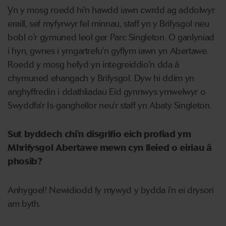
Yn y mosg roedd hi'n hawdd iawn cwrdd ag addolwyr
eraill, sef myfyrwyr fel minnau, staff yn y Brifysgol neu
bobl o'r gymuned leol ger Parc Singleton. O ganlyniad
i hyn, gwnes i ymgartrefu'n gyflym iawn yn Abertawe.
Roedd y mosg hefyd yn integreiddio'n dda â
chymuned ehangach y Brifysgol. Dyw hi ddim yn
anghyffredin i ddathliadau Eid gynnwys ymwelwyr o
Swyddfa'r Is-ganghellor neu'r staff yn Abaty Singleton.
Sut byddech chi'n disgrifio eich profiad ym
Mhrifysgol Abertawe mewn cyn lleied o eiriau â
phosib?
Anhygoel! Newidiodd fy mywyd y bydda i'n ei drysori
am byth.