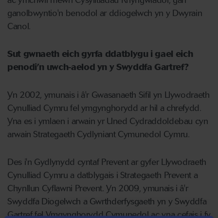
ac ymchwil mewn Cysylltiadau Rhyngwladol, gan
ganolbwyntio'n benodol ar ddiogelwch yn y Dwyrain
Canol.
Sut gwnaeth eich gyrfa ddatblygu i gael eich
penodi’n uwch-aelod yn y Swyddfa Gartref?
Yn 2002, ymunais i â'r Gwasanaeth Sifil yn Llywodraeth
Cynulliad Cymru fel ymgynghorydd ar hil a chrefydd.
Yna es i ymlaen i arwain yr Uned Cydraddoldebau cyn
arwain Strategaeth Cydlyniant Cymunedol Cymru.
Des i'n Gydlynydd cyntaf Prevent ar gyfer Llywodraeth
Cynulliad Cymru a datblygais i Strategaeth Prevent a
Chynllun Cyflawni Prevent. Yn 2009, ymunais i â'r
Swyddfa Diogelwch a Gwrthderfysgaeth yn y Swyddfa
Gartref fel Ymgynghorydd Cymunedol ac yna cefais i fy