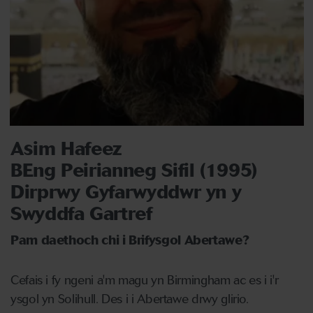
Asim Hafeez
BEng Peirianneg Sifil (1995)
Dirprwy Gyfarwyddwr yn y
Swyddfa Gartref
Pam daethoch chi i Brifysgol Abertawe?
Cefais i fy ngeni a'm magu yn Birmingham ac es i i'r
ysgol yn Solihull. Des i i Abertawe drwy glirio.