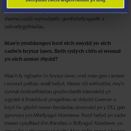
Uned 5Eyes. Mae'r swydd yn mynd â mi i bedwar ban
byd wrth i mi ymgysylltu â phartneriaid y DU ynghylch
rhannu cudd-wybodaeth, gwrthderfysgaeth a
seiberfygythiadau.
Mae'n ymddangos bod eich swydd yn eich
cadw'n brysur iawn. Beth rydych chi'n ei wneud
yn eich amser rhydd?
Mae'n fy nghadw i'n brysur iawn, ond mae gen i amser
i wneud pethau eraill hefyd. Mewn rôl wirfoddol, rwy'n
cynnal dosbarthiadau gwybodaeth Islamaidd yn
ogystal â thraddodi pregethau ar ddydd Gwener o
bryd i'w gilydd mewn lleoliadau amrywiol yn y DU, gan
gynnwys ym Mhrifysgol Abertawe. Rwyf hefyd yn cadw
mewn cysylltiad â'm ffrindiau o Brifysgol Abertawe, yn