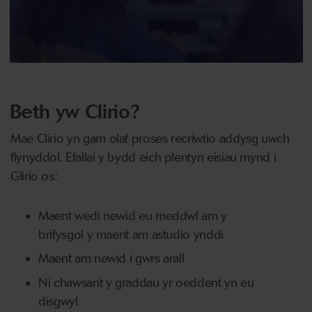
Beth yw Clirio?
Mae Clirio yn gam olaf proses recriwtio addysg uwch
flynyddol. Efallai y bydd eich plentyn eisiau mynd i
Glirio os:
Maent wedi newid eu meddwl am y
brifysgol y maent am astudio ynddi
Maent am newid i gwrs arall
Ni chawsant y graddau yr oeddent yn eu
disgwyl