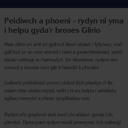
Peidiwch a phoeni - rydyn ni yma
i helpu gyda'r broses Glirio
Mae clirio yn aml yn gyfnod llawn straen i fyfyrwyr, ond
gall fod yr un mor anodd i rieni a gwarcheidwaid, sydd
eisiau cefnogi eu hanwylyd. Yn Abertawe, rydym am
wneud y broses mor glir â hawdd â phosibl.
Gallwch ymddiried ynom i ddod â'ch plentyn i'r lle
maen nhw eisiau mynd, wrth i ni eu helpu i adeiladu
sgiliau newydd a chreu cysylltiadau oes.
Rydyn ni'n gwybod eich bod chi eisiau'r gorau i'ch
plentyn. Dyna pam rydym wedi ymrwymo i'ch cefnogi