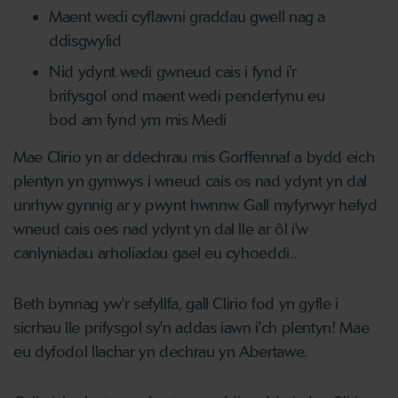
Maent wedi cyflawni graddau gwell nag a
ddisgwylid
Nid ydynt wedi gwneud cais i fynd i'r
brifysgol ond maent wedi penderfynu eu
bod am fynd ym mis Medi
Mae Clirio yn ar ddechrau mis Gorffennaf a bydd eich
plentyn yn gymwys i wneud cais os nad ydynt yn dal
unrhyw gynnig ar y pwynt hwnnw. Gall myfyrwyr hefyd
wneud cais oes nad ydynt yn dal lle ar ôl i'w
canlyniadau arholiadau gael eu cyhoeddi.
.
Beth bynnag yw'r sefyllfa, gall Clirio fod yn gyfle i
sicrhau lle prifysgol sy'n addas iawn i'ch plentyn! Mae
eu dyfodol llachar yn dechrau yn Abertawe.