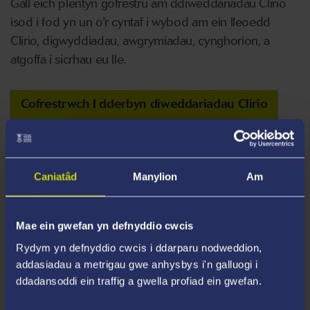
Gall eich plentyn gofrestru am ddiweddariadau Clirio
isod i fod yn un o'r cyntaf i wybod am ein lleoedd
Clirio, digwyddiadau, awgrymiadau, cynghorion, a
atgoffa i sicrhau eu lle.
Cofrestrwch I dderbyn diweddariadau Clirio
Caniatâd
Manylion
Am
Sut i wneud cais yn ystod Clirio?
Mae ein gwefan yn defnyddio cwcis
Rydym yn defnyddio cwcis i ddarparu nodweddion,
addasiadau a metrigau gwe anhysbys i'n galluogi i
ddadansoddi ein traffig a gwella profiad ein gwefan.