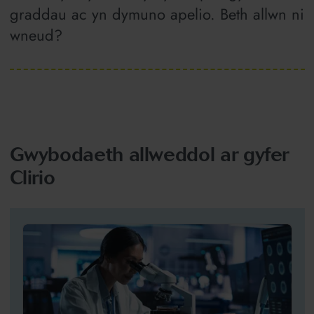
graddau ac yn dymuno apelio. Beth allwn ni
wneud?
Gwybodaeth allweddol ar gyfer
Clirio