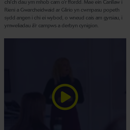
chi'ch dau ym mhob cam o'r ffordd. Mae ein Canllaw i
Rieni a Gwarcheidwaid ar Glirio yn cwmpasu popeth
sydd angen i chi ei wybod, o wneud cais am gyrsiau, i
ymweliadau â'r campws a derbyn cynigion.