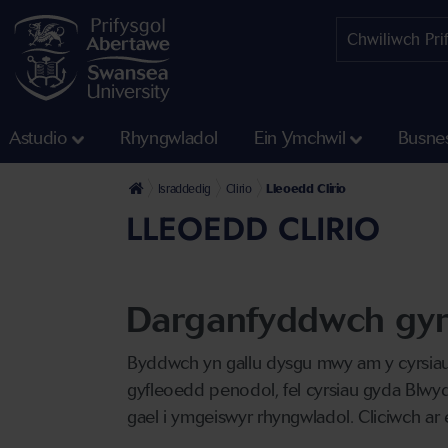
Astudio
Rhyngwladol
Ein Ymchwil
Busne
Israddedig
Clirio
Lleoedd Clirio
LLEOEDD CLIRIO
Darganfyddwch gyrs
Byddwch yn gallu dysgu mwy am y cyrsiau
gyfleoedd penodol, fel cyrsiau gyda Blwy
gael i ymgeiswyr rhyngwladol. Cliciwch ar 