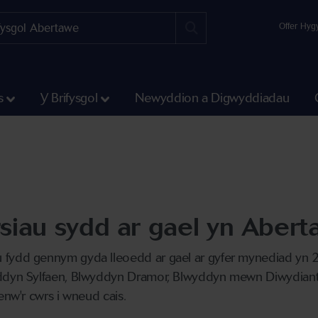
Offer Hyg
s
Y Brifysgol
Newyddion a Digwyddiadau
iau sydd ar gael yn Aberta
 fydd gennym gyda lleoedd ar gael ar gyfer mynediad yn 
ddyn Sylfaen, Blwyddyn Dramor, Blwyddyn mewn Diwydiant, 
enw'r cwrs i wneud cais.