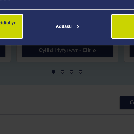
pu
cyllid myfyriwr? Edrychwch ar ein
ll
canllaw.
ca
idiol yn
Addasu
Cyllid i fyfyrwyr - Clirio
C