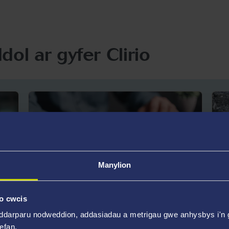
ol ar gyfer Clirio
Manylion
Cyllid Clirio
L
o cwcis
ddarparu nodweddion, addasiadau a metrigau gwe anhysbys i'n g
y
Sut y bydd clirio yn effeithio ar eich
M
wefan.