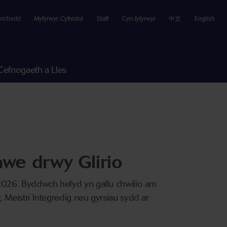
yrchedd
Myfyrwyr Cyfredol
Staff
Cyn-fyfyrwyr
中文
English
Cefnogaeth a Lles
we drwy Glirio
2026. Byddwch hefyd yn gallu chwilio am
Meistri Integredig neu gyrsiau sydd ar