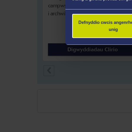
campws a gweminarau ar-lein i'ch hel
i archwilio astudio yn Abertawe.
Defnyddio cwcis angenrhe
unig
Digwyddiadau Clirio