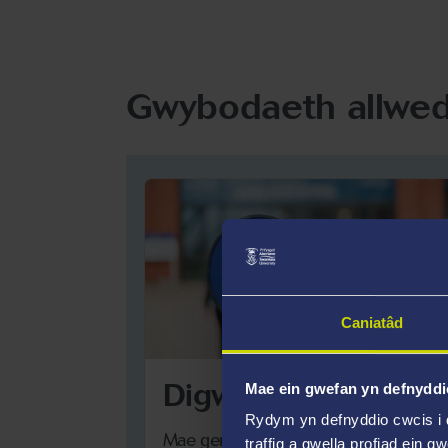
Gwybodaeth allwedd
Caniatâd
Digwyddiadau
Mae ein gwefan yn defnyddi
Rydym yn defnyddio cwcis i 
Mae gennym Ddiwrnodau Agored ar 
traffig a gwella profiad ein g