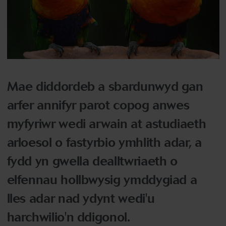
Mae diddordeb a sbardunwyd gan
arfer annifyr parot copog anwes
myfyriwr wedi arwain at astudiaeth
arloesol o fastyrbio ymhlith adar, a
fydd yn gwella dealltwriaeth o
elfennau hollbwysig ymddygiad a
lles adar nad ydynt wedi'u
harchwilio'n ddigonol.