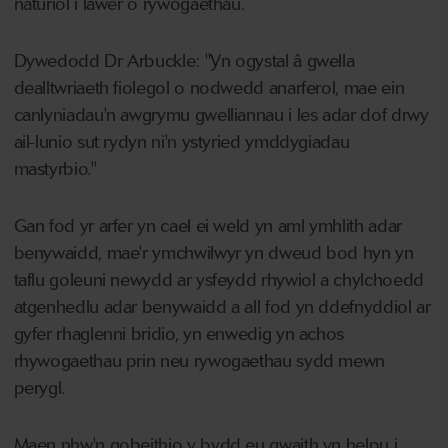
naturiol i lawer o rywogaethau.
Dywedodd Dr Arbuckle: "Yn ogystal â gwella
dealltwriaeth fiolegol o nodwedd anarferol, mae ein
canlyniadau'n awgrymu gwelliannau i les adar dof drwy
ail-lunio sut rydyn ni'n ystyried ymddygiadau
mastyrbio."
Gan fod yr arfer yn cael ei weld yn aml ymhlith adar
benywaidd, mae'r ymchwilwyr yn dweud bod hyn yn
taflu goleuni newydd ar ysfeydd rhywiol a chylchoedd
atgenhedlu adar benywaidd a all fod yn ddefnyddiol ar
gyfer rhaglenni bridio, yn enwedig yn achos
rhywogaethau prin neu rywogaethau sydd mewn
perygl.
Maen nhw'n gobeithio y bydd eu gwaith yn helpu i