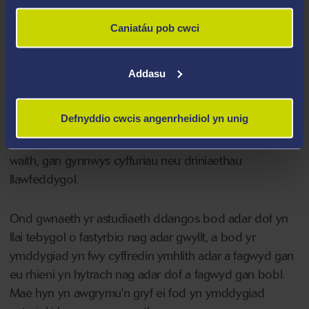
Caniatáu pob cwci
Mae mastyrbio ymhlith adar dof - yn enwedig parotiaid
neu barotiaid copog fel Billy - wedi'i drin ers amser hir
fel ymddygiad annormal neu ymddygiad problematig a
Addasu
achosir gan amodau cymdeithasol sy'n achosi straen
neu amodau eraill pan fo'r adar yn gaeth. O ganlyniad,
Defnyddio cwcis angenrheidiol yn unig
nid yw'r arfer wedi cael ei annog, ac mae wedi cael ei
gosbi neu mae ymyriadau milfeddygol wedi'u rhoi ar
waith, gan gynnwys cyffuriau neu driniaethau
llawfeddygol.
Ond gwnaeth yr astudiaeth ddangos bod adar dof yn
llai tebygol o fastyrbio nag adar gwyllt, a bod yr
ymddygiad yn fwy cyffredin ymhlith adar a fagwyd gan
eu rhieni yn hytrach nag adar dof a fagwyd gan bobl.
Mae hyn yn awgrymu'n gryf ei fod yn ymddygiad