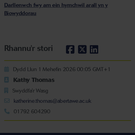
Darllenwch fwy am ein hymchwil arall yn y
Biowyddorau
Rhannu'r stori
Dydd Llun 1 Mehefin 2026 00:05 GMT+1
Kathy Thomas
Swyddfa'r Wasg
katherine.thomas@abertawe.ac.uk
01792 604290