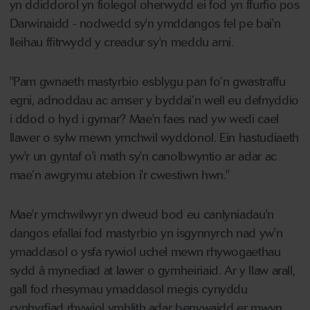
yn ddiddorol yn fiolegol oherwydd ei fod yn ffurfio pos
Darwinaidd - nodwedd sy'n ymddangos fel pe bai'n
lleihau ffitrwydd y creadur sy'n meddu arni.
"Pam gwnaeth mastyrbio esblygu pan fo’n gwastraffu
egni, adnoddau ac amser y byddai’n well eu defnyddio
i ddod o hyd i gymar? Mae'n faes nad yw wedi cael
llawer o sylw mewn ymchwil wyddonol. Ein hastudiaeth
yw'r un gyntaf o'i math sy'n canolbwyntio ar adar ac
mae’n awgrymu atebion i'r cwestiwn hwn."
Mae'r ymchwilwyr yn dweud bod eu canlyniadau'n
dangos efallai fod mastyrbio yn isgynnyrch nad yw'n
ymaddasol o ysfa rywiol uchel mewn rhywogaethau
sydd â mynediad at lawer o gymheiriaid. Ar y llaw arall,
gall fod rhesymau ymaddasol megis cynyddu
cynhyrfiad rhywiol ymhlith adar benywaidd er mwyn