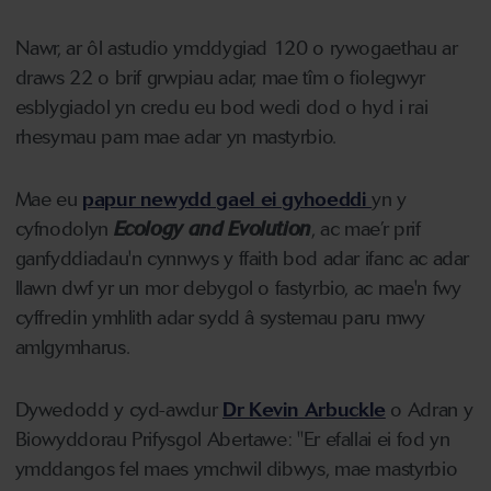
Nawr, ar ôl astudio ymddygiad 120 o rywogaethau ar
draws 22 o brif grwpiau adar, mae tîm o fiolegwyr
esblygiadol yn credu eu bod wedi dod o hyd i rai
rhesymau pam mae adar yn mastyrbio.
Mae eu
papur newydd gael ei gyhoeddi
yn y
cyfnodolyn
Ecology and Evolution
, ac mae’r prif
ganfyddiadau'n cynnwys y ffaith bod adar ifanc ac adar
llawn dwf yr un mor debygol o fastyrbio, ac mae'n fwy
cyffredin ymhlith adar sydd â systemau paru mwy
amlgymharus.
Dywedodd y cyd-awdur
Dr Kevin Arbuckle
o Adran y
Biowyddorau Prifysgol Abertawe: "Er efallai ei fod yn
ymddangos fel maes ymchwil dibwys, mae mastyrbio