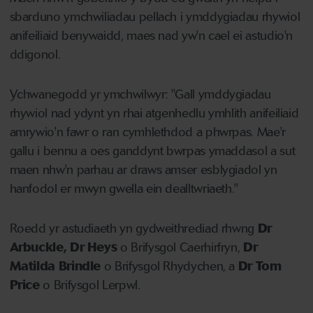
sbarduno ymchwiliadau pellach i ymddygiadau rhywiol
anifeiliaid benywaidd, maes nad yw'n cael ei astudio'n
ddigonol.
Ychwanegodd yr ymchwilwyr: "Gall ymddygiadau
rhywiol nad ydynt yn rhai atgenhedlu ymhlith anifeiliaid
amrywio'n fawr o ran cymhlethdod a phwrpas. Mae'r
gallu i bennu a oes ganddynt bwrpas ymaddasol a sut
maen nhw'n parhau ar draws amser esblygiadol yn
hanfodol er mwyn gwella ein dealltwriaeth."
Roedd yr astudiaeth yn gydweithrediad rhwng
Dr
Arbuckle, Dr Heys
o Brifysgol Caerhirfryn,
Dr
Matilda Brindle
o Brifysgol Rhydychen, a
Dr Tom
Price
o Brifysgol Lerpwl.