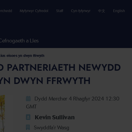
yrchedd
Myfyrwyr Cyfredol
Staff
Cyn-fyfyrwyr
中文
English
Cefnogaeth a Lles
us eisoes yn dwyn ffrwyth
D PARTNERIAETH NEWYDD
 YN DWYN FFRWYTH
Dydd Mercher 4 Rhagfyr 2024 12:30
GMT
Kevin Sullivan
Swyddfa'r Wasg