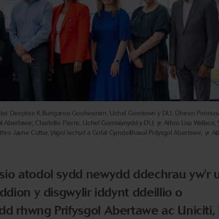
 i'r dde) Deeptee K Bungaree Gooheeram, Uchel Gomisiwn y DU; Dhiren Ponnus
ol Abertawe; Charlotte Pierre, Uchel Gomisiynydd y DU; yr Athro Lisa Wallace, 
hro Jayne Cutter, Ysgol Iechyd a Gofal Cymdeithasol Prifysgol Abertawe; yr At
sio atodol sydd newydd ddechrau yw'r 
ddion y disgwylir iddynt ddeillio o
d rhwng Prifysgol Abertawe ac Uniciti,