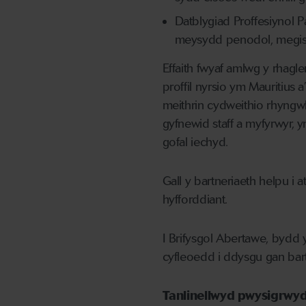
Datblygiad Proffesiynol 
meysydd penodol, megis g
Effaith fwyaf amlwg y rhag
proffil nyrsio ym Mauritius 
meithrin cydweithio rhyngw
gyfnewid staff a myfyrwyr,
gofal iechyd.
Gall y bartneriaeth helpu i 
hyfforddiant.
I Brifysgol Abertawe, bydd y
cyfleoedd i ddysgu gan bart
Tanlinellwyd pwysigrwyd