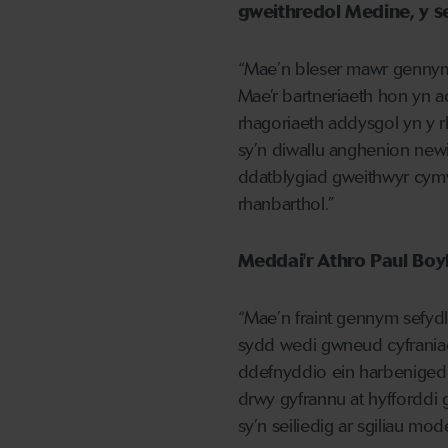
gweithredol Medine, y se
“Mae’n bleser mawr gennym
Mae’r bartneriaeth hon yn a
rhagoriaeth addysgol yn y 
sy’n diwallu anghenion newi
ddatblygiad gweithwyr cymwy
rhanbarthol.”
Meddai'r Athro Paul Boyl
“Mae’n fraint gennym sefyd
sydd wedi gwneud cyfraniad
ddefnyddio ein harbenigedd
drwy gyfrannu at hyfforddi 
sy’n seiliedig ar sgiliau mod