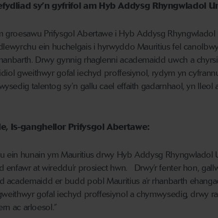
fydliad sy’n gyfrifol am Hyb Addysg Rhyngwladol Uni
 groesawu Prifysgol Abertawe i Hyb Addysg Rhyngwladol U
dlewyrchu ein huchelgais i hyrwyddo Mauritius fel canolbw
rhanbarth. Drwy gynnig rhaglenni academaidd uwch a chyrs
diol gweithwyr gofal iechyd proffesiynol, rydym yn cyfrannu
sedig talentog sy’n gallu cael effaith gadarnhaol, yn lleol 
e, Is-ganghellor Prifysgol Abertawe:
lu ein hunain ym Mauritius drwy Hyb Addysg Rhyngwladol Un
 enfawr at wireddu’r prosiect hwn. Drwy’r fenter hon, gall
 academaidd er budd pobl Mauritius a’r rhanbarth ehanga
gweithwyr gofal iechyd proffesiynol a chymwysedig, drwy ra
ern ac arloesol.”