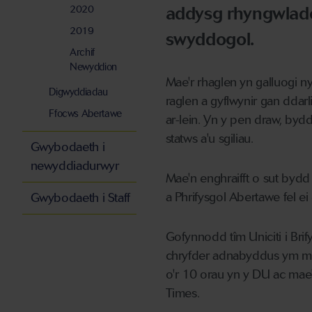
addysg rhyngwlado
2020
2019
swyddogol.
Archif
Newyddion
Mae'r rhaglen yn galluogi n
Digwyddiadau
raglen a gyflwynir gan dda
Ffocws Abertawe
ar-lein. Yn y pen draw, by
statws a'u sgiliau.
Gwybodaeth i
newyddiadurwyr
Mae'n enghraifft o sut bydd
a Phrifysgol Abertawe fel ei 
Gwybodaeth i Staff
Gofynnodd tîm Uniciti i Bri
chryfder adnabyddus ym ma
o'r 10 orau yn y DU ac mae
Times.