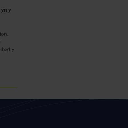
 yn y
ion.
i
arhad y