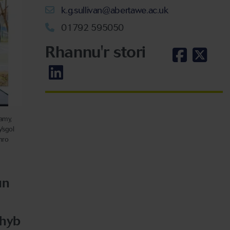
k.g.sullivan@abertawe.ac.uk
01792 595050
Rhannu'r stori
amy,
Ysgol
hro
un
 hyb