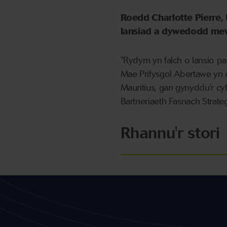
Roedd Charlotte Pierre, 
lansiad a dywedodd mew
"Rydym yn falch o lansio 
Mae Prifysgol Abertawe yn 
Mauritius, gan gynyddu'r cy
Bartneriaeth Fasnach Strate
Rhannu'r stori