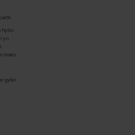
arth.
a hybu
h yn
m
ym maes
ar gyfer