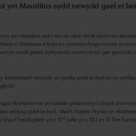
l ym Mauritius sydd newydd gael ei lan
yrsys ym Mauritius sydd eisoes wedi ennill diploma i astudio
rlithwyr o Abertawe a fydd yn cynnwys dysgu wyneb yn wy
ddant yn ennill gradd anrhydedd mewn nyrsio gan gynyddu 
 y bartneriaeth newydd yn gwella gofal iechyd ac yn cryfhau 
gilydd.
fysgol Abertawe fod yn bartner gofal iechyd iddynt oherwyd
es addysg gofal iechyd. Mae'r rhaglen Nyrsio yn Abertaw
ed
'r Ysgol Feddygaeth yn y 5
safle yn y DU yn ôl The Sund