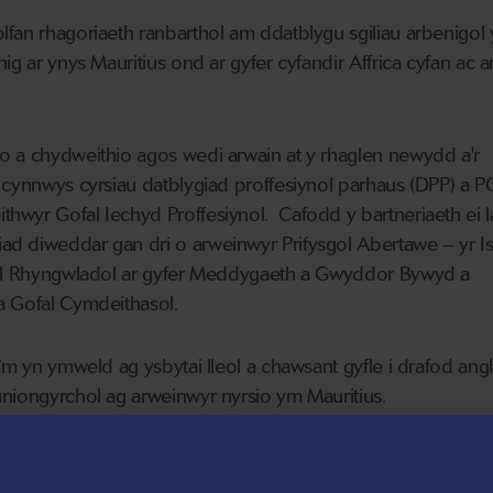
lfan rhagoriaeth ranbarthol am ddatblygu sgiliau arbenigol
ig ar ynys Mauritius ond ar gyfer cyfandir Affrica cyfan ac a
o a chydweithio agos wedi arwain at y rhaglen newydd a'r
 cynnwys cyrsiau datblygiad proffesiynol parhaus (DPP) a P
wyr Gofal Iechyd Proffesiynol. Cafodd y bartneriaeth ei l
d diweddar gan dri o arweinwyr Prifysgol Abertawe – yr Is
iol Rhyngwladol ar gyfer Meddygaeth a Gwyddor Bywyd a
a Gofal Cymdeithasol.
tîm yn ymweld ag ysbytai lleol a chawsant gyfle i drafod an
uniongyrchol ag arweinwyr nyrsio ym Mauritius.
 flaenoriaethau allweddol Uniciti a Phrifysgol Abertawe wr
ni ar y cyd, sef sicrhau y byddai’r cynnwys yn diwallu angh