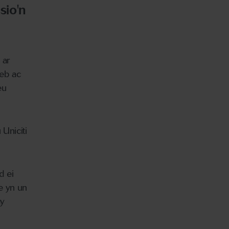
sio'n
 ar
neb ac
eu
Uniciti
d ei
e yn un
ay