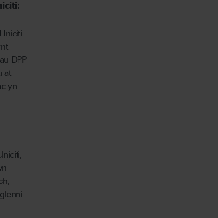
citi:
niciti.
ynt
iau DPP
 at
ac yn
iciti,
wn
ch,
glenni