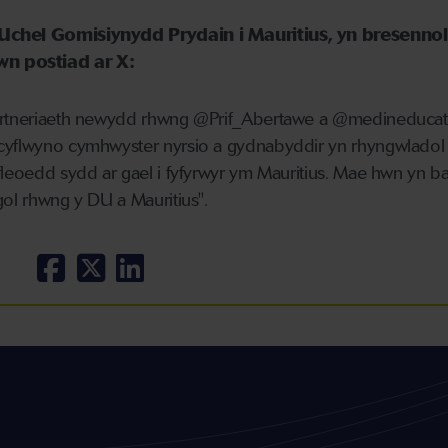
Uchel Gomisiynydd Prydain i Mauritius, yn bresennol
n postiad ar X:
partneriaeth newydd rhwng @Prif_Abertawe a @medineducat
cyflwyno cymhwyster nyrsio a gydnabyddir yn rhyngwladol 
fleoedd sydd ar gael i fyfyrwyr ym Mauritius. Mae hwn yn b
gol rhwng y DU a Mauritius".