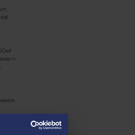
 ym
rdal
GCert
ansio’n
-
ghenion
th
enion