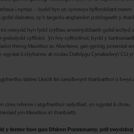
Parhaus i nyrsys – bydd hyn yn cynnwys hyfforddiant mewn
ofal diabetes, sy’n targedu anghenion poblogaeth y rhanb
lenni newydd hyn fydd cryfhau arweinyddiaeth gofal iechyd 
a’r gwledydd cyffiniol. Yn fwy cyffredinol, bydd y bartneriaet
ladol rhwng Mauritius ac Abertawe, gan gynnig potensial a
 yn ogystal â chyfrannu at nodau Datblygu Cynaliadwy’r CU 
atgyfnerthu statws Uniciti fel canolbwynt rhanbarthol o bwys 
n creu refeniw i atgyfnerthu’r sefydliad, yn ogystal â chreu
neriaid ym Mauritius a’r rhanbarth.
d y fenter hon gan Dhiren Ponnusamy, prif swyddog