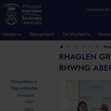
Astudio
Rhyngwladol
Ein Ymchwil
Busne
Swyddfa'r Wasg
Newyddion a Digwyddiadau
Newyddion
2024
Rhagfyr
Rhag
RHAGLEN GR
RHWNG ABER
Newyddion a
Digwyddiadau
Newyddion
2026
2025