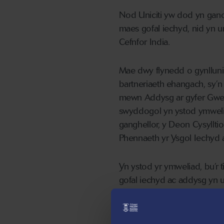
Nod Uniciti yw dod yn gano
maes gofal iechyd, nid yn un
Cefnfor India.
Mae dwy flynedd o gynlluni
bartneriaeth ehangach, sy’n
mewn Addysg ar gyfer Gweith
swyddogol yn ystod ymwelia
ganghellor, y Deon Cysyllt
Phennaeth yr Ysgol Iechyd 
Yn ystod yr ymweliad, bu’r 
gofal iechyd ac addysg yn 
Mae hyn yn cyd-fynd ag un o
iddynt ddatblygu eu rhaglen