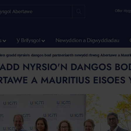
Offer Hyg
s
Y Brifysgol
Newyddion a Digwyddiadau
len gradd nyrsio'n dangos bod partneriaeth newydd rhwng Abertawe a Mauriti
ADD NYRSIO'N DANGOS BO
TAWE A MAURITIUS EISOES