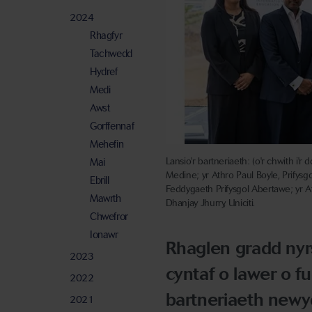
2024
Rhagfyr
Tachwedd
Hydref
Medi
Awst
Gorffennaf
Mehefin
Lansio'r bartneriaeth: (o'r chwith
Mai
Medine; yr Athro Paul Boyle, Prifysg
Ebrill
Feddygaeth Prifysgol Abertawe; yr At
Mawrth
Dhanjay Jhurry, Uniciti.
Chwefror
Ionawr
Rhaglen gradd nyr
2023
cyntaf o lawer o fu
2022
bartneriaeth newyd
2021