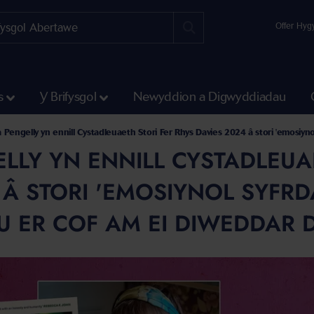
Offer Hyg
s
Y Brifysgol
Newyddion a Digwyddiadau
 Pengelly yn ennill Cystadleuaeth Stori Fer Rhys Davies 2024 â stori 'emosiyno
LLY YN ENNILL CYSTADLEUA
 Â STORI 'EMOSIYNOL SYFRD
U ER COF AM EI DIWEDDAR 