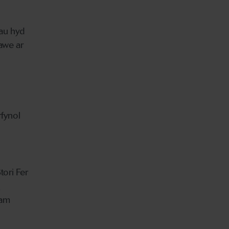
iau hyd
tawe ar
fynol
ori Fer
s
 am