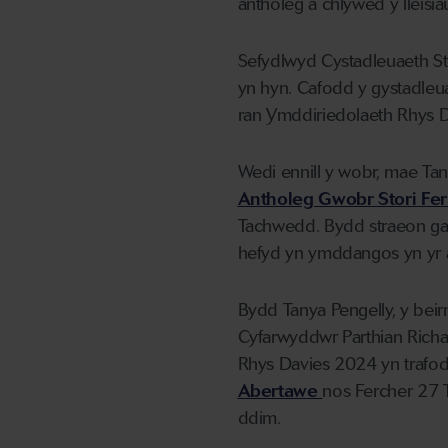
antholeg a chlywed y lleis
Sefydlwyd Cystadleuaeth St
yn hyn. Cafodd y gystadleuae
ran Ymddiriedolaeth Rhys 
Wedi ennill y wobr, mae Tan
Antholeg Gwobr Stori Fer
Tachwedd. Bydd straeon gan
hefyd yn ymddangos yn yr 
Bydd Tanya Pengelly, y bei
Cyfarwyddwr Parthian Richa
Rhys Davies 2024 yn trafod yr
Abertawe
nos Fercher 27
ddim.