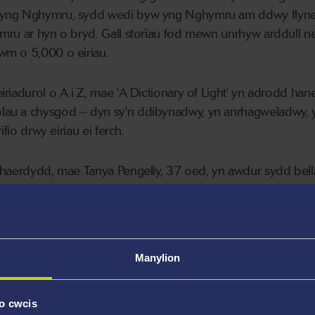
 yng Nghymru, sydd wedi byw yng Nghymru am ddwy flyn
mru ar hyn o bryd. Gall storïau fod mewn unrhyw arddull n
wm o 5,000 o eiriau.
riadurol o A i Z, mae 'A Dictionary of Light' yn adrodd han
au a chysgod – dyn sy'n ddibynadwy, yn anrhagweladwy, y
ifio drwy eiriau ei ferch.
ghaerdydd, mae Tanya Pengelly, 37 oed, yn awdur sydd bel
rwig, lle mae'n gweithio fel arweinydd prosiect ar gyfer se
yn rhedeg Milverton Writers, grŵp bach rhyngwladol o feird
u'n amrywio rhwng ffuglen seicolegol lenyddol a ffuglen
ser wedi'i gwreiddio o ran sut mae'r dirwedd o'n cwmpas
Manylion
eu hadrodd. Yn 2024, enillodd Tanya Wobr Robert Day am ff
ddangos mewn sawl antholeg a chylchgrawn llenyddol.
o cwcis