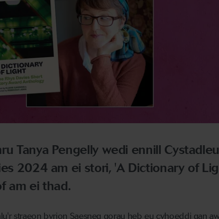
ru Tanya Pengelly wedi ennill Cystadle
es 2024 am ei stori, 'A Dictionary of Ligh
f am ei thad.
hlu'r straeon byrion Saesneg gorau heb eu cyhoeddi gan a