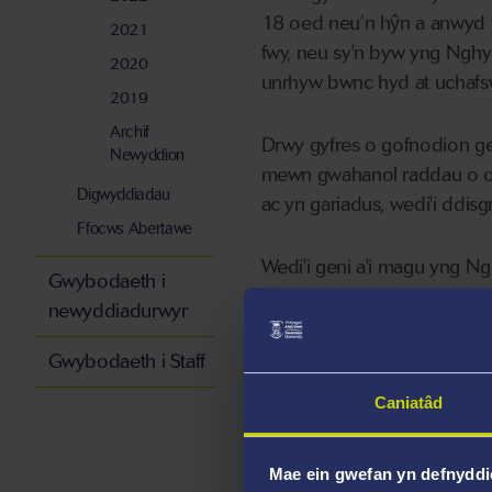
18 oed neu’n hŷn a anwyd
2021
fwy, neu sy'n byw yng Nghy
2020
unrhyw bwnc hyd at uchafs
2019
Archif
Drwy gyfres o gofnodion gei
Newyddion
mewn gwahanol raddau o ol
Digwyddiadau
ac yn gariadus, wedi'i ddisgr
Ffocws Abertawe
Wedi'i geni a'i magu yng N
Gwybodaeth i
wedi ymgartrefu yn Swydd Wa
newyddiadurwyr
nid-er-elw cenedlaethol ac 
awduron. Mae ei hysgrifenn
Gwybodaeth i Staff
ddamcaniaethol, ond bob am
Caniatâd
cyfleu'r straeon rydym yn 
ac mae ei straeon wedi ym
Mae ein gwefan yn defnyddi