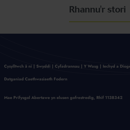
Rhannu'r stori
Cysylltwch â ni
Swyddi
Cyfadrannau
Y Wasg
Iechyd a Diog
Datganiad Caethwasiaeth Fodern
Mae Prifysgol Abertawe yn elusen gofrestredig, Rhif 1138342