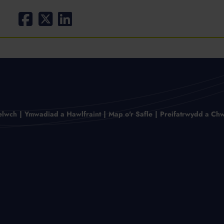
elwch
Ymwadiad a Hawlfraint
Map o'r Safle
Preifatrwydd a Chw