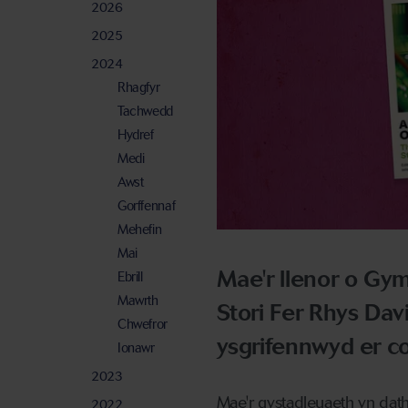
2026
2025
2024
Rhagfyr
Tachwedd
Hydref
Medi
Awst
Gorffennaf
Mehefin
Mai
Mae'r llenor o Gym
Ebrill
Mawrth
Stori Fer Rhys Davi
Chwefror
ysgrifennwyd er co
Ionawr
2023
Mae'r gystadleuaeth yn dat
2022