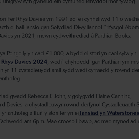
iau unigryw sy'n gwneud ein cymuned lenyddol mor fywiog."
ori Fer Rhys Davies ym 1991 ac fe'i cynhaliwyd 11 o weith
th ei hail-lansio gan Sefydliad Diwylliannol Prifysgol Aber
Davies yn 2021, mewn cydweithrediad â Parthian Books.
ya Pengelly yn cael £1,000, a bydd ei stori yn cael sylw yn
 Rhys Davies 2024,
wedi'i chyhoeddi gan Parthian ym mis
 yr 11 cystadleuydd arall sydd wedi cyrraedd y rownd der
antholeg.
rniad gwadd Rebecca F. John, y golygydd Elaine Canning,
rd Davies, a chystadleuwyr rownd derfynol Cystadleuaeth St
 antholeg a ffurf y stori fer yn ei
lansiad yn Waterstone
 Tachwedd am 6pm. Mae croeso i bawb, ac mae mynediad