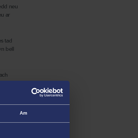
edd neu
eu ar
es tad
n bell
lach
fydliad
d ac
 yn
Am
uglen,