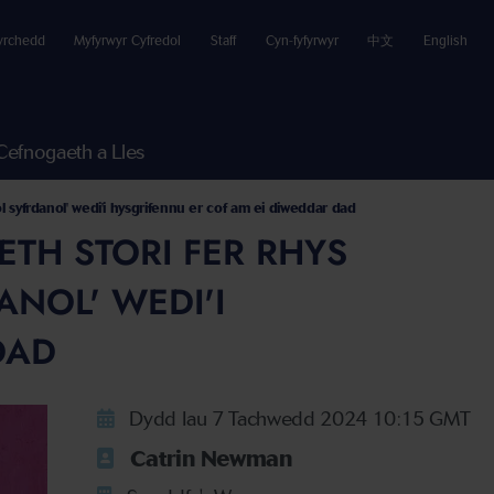
yrchedd
Myfyrwyr Cyfredol
Staff
Cyn-fyfyrwyr
中文
English
Cefnogaeth a Lles
l syfrdanol' wedi'i hysgrifennu er cof am ei diweddar dad
ETH STORI FER RHYS
ANOL' WEDI'I
DAD
Dydd Iau 7 Tachwedd 2024 10:15 GMT
Catrin Newman