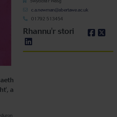
Swyddfa'r Wasg
c.a.newman@abertawe.ac.uk
01792 513454
Rhannu'r stori
uaeth
t', a
wduron