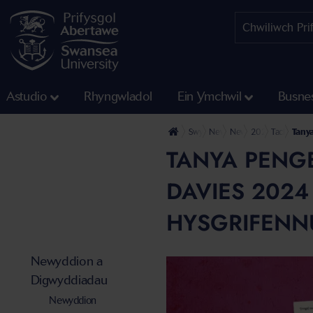
Astudio
Rhyngwladol
Ein Ymchwil
Busne
Swyddfa'r Wasg
Newyddion a Digwyddiadau
Newyddion
2024
Tachwedd
Tanya
TANYA PENGE
DAVIES 2024
HYSGRIFENN
Newyddion a
Digwyddiadau
Newyddion