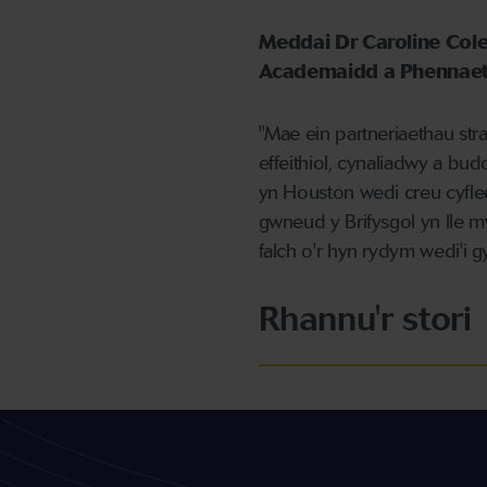
Meddai Dr Caroline Col
Academaidd a Phennaeth
"Mae ein partneriaethau str
effeithiol, cynaliadwy a bu
yn Houston wedi creu cyfleo
gwneud y Brifysgol yn lle 
falch o'r hyn rydym wedi'i 
Rhannu'r stori