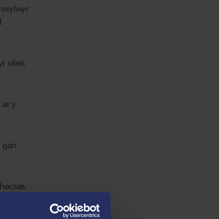
chwylwyr
d
 ofari,
 ar y
, gan
hecsas,
 a