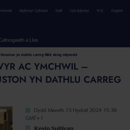
yrchedd
Myfyrwyr Cyfredol
Staff
Cyn-fyfyrwyr
中文
English
Cefnogaeth a Lles
Houston yn dathlu carreg filltir deng mlynedd
WYR AC YMCHWIL –
STON YN DATHLU CARREG
Dydd Mawrth 15 Hydref 2024 15:39
GMT+1
Kevin Sullivan