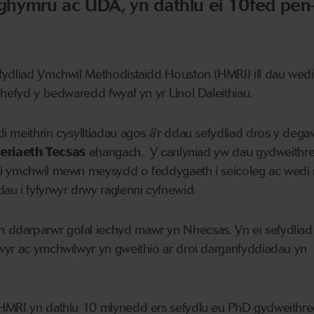
hymru ac UDA, yn dathlu ei 10fed pen
ydliad Ymchwil Methodistaidd Houston (HMRI) ill dau wedi'u
d hefyd y bedwaredd fwyaf yn yr Unol Daleithiau.
 meithrin cysylltiadau agos â'r ddau sefydliad dros y deg
eriaeth Tecsas
ehangach. Y canlyniad yw dau gydweithr
i ymchwil mewn meysydd o feddygaeth i seicoleg ac wedi 
u i fyfyrwyr drwy raglenni cyfnewid.
 ddarparwr gofal iechyd mawr yn Nhecsas. Yn ei sefydliad
wyr ac ymchwilwyr yn gweithio ar droi darganfyddiadau yn
HMRI yn dathlu 10 mlynedd ers sefydlu eu PhD gydweithre