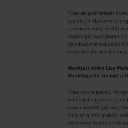
"Mae ein partneriaeth â Sef
astudio yn Abertawe ac yn
ac mae ein rhaglen PhD we
meddygol llwyddiannus yn f
Sefydliad Methodistaidd Ho
edrychwn ymlaen at ehangu'
Meddai'r Athro Lisa Wall
Meddygaeth, Iechyd a 
"Mae partneriaethau rhyngw
wrth baratoi graddedigion 
mewn tirwedd fyd-eang. Mae
ymgysylltu rhyngwladol wel
myfyrwyr i lwyddo ar lwyfa