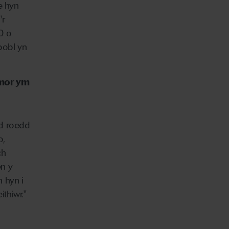
e hyn
'r
0 o
bobl yn
amor ym
nd roedd
o,
ch
en y
h hyn i
thiwr."