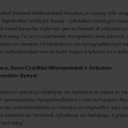
ydliad Ymchwil Methodistaidd Houston yn cynnig cyfle unig
g Nghanolfan Feddygol Tecsas - cyfadeilad meddygol mwyaf
di newid bywydau myfyrwyr, gan eu harwain at yrfaoedd ym
yd-eang. Fel un o'n partneriaid rhyngwladol arwyddocaol,
uston yn chwarae rôl hanfodol yn ein hymgysylltiad byd-ea
r cydweithrediad hwn er budd rhagor o fyfyrwyr yn y dyfo
ace, Deon Cysylltiol (Rhyngwladol) y Gyfadran
Gwyddor Bywyd:
ladol yn ganolog i ddatblygu ein hymchwil ac maent yn ha
â'r cymwyseddau rhyngddiwylliannol y mae eu hangen i ffy
 ein cydweithrediadau yn Houston yn enghraifft o sut y gal
la ansawdd ein hymchwil, cyfoethogi ein haddysgu, a grym
n byd-eang."