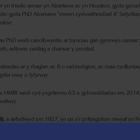
r yn treulio amser yn Abertawe ac yn Houston, gyda goru
ddio gyda PhD Abertawe "mewn cydweithrediad â" Sefydlia
ston.
u PhD wedi canolbwyntio ar bynciau gan gynnwys canser yr
, adfywio cartilag a chanser y prostad.
riadau ar y rhaglen ac 8 o raddedigion, ac mae cynlluniau
 gyfer mwy o fyfyrwyr.
ac HMRI wedi cyd-ysgrifennu 63 o gyhoeddiadau ers 2014
wilwyr.
H)
,
a sefydlwyd ym 1927, yn un o'r prifysgolion mwyaf yn N
 fyfyrwyr. Mae manteision partneriaeth UH gyda phynciau
ysgol Abertawe dros y degawd diwethaf yn cynnwys: