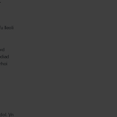
-
 lleoli
awd
ediad
rhoi
dol. Yn