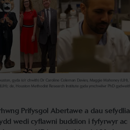
 Houston, gyda (o'r chwith) Dr Caroline Coleman Davies, Maggie Mahoney (UH), 
er (UH); de, Houston Methodist Research Institute gyda ymchwilwr PhD gydweit
rhwng Prifysgol Abertawe a dau sefydli
ydd wedi cyflawni buddion i fyfyrwyr ac