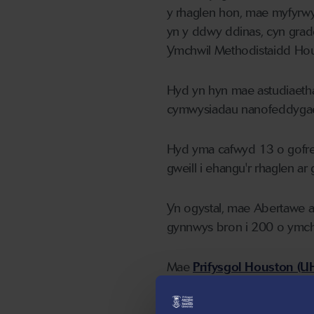
y rhaglen hon, mae myfyrwy
yn y ddwy ddinas, cyn gra
Ymchwil Methodistaidd Hou
Hyd yn hyn mae astudiaetha
cymwysiadau nanofeddygaeth
Hyd yma cafwyd 13 o gofrest
gweill i ehangu'r rhaglen ar
Yn ogystal, mae Abertawe 
gynnwys bron i 200 o ymch
Mae
Prifysgol Houston (U
a chanddi oddeutu 46,000 o
chyfadrannau ar draws Prif