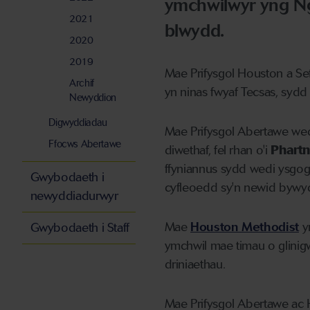
ymchwilwyr yng Ng
2021
blwydd.
2020
2019
Mae Prifysgol Houston a Sef
Archif
yn ninas fwyaf Tecsas, syd
Newyddion
Digwyddiadau
Mae Prifysgol Abertawe wedi
Ffocws Abertawe
diwethaf, fel rhan o'i
Phartn
ffyniannus sydd wedi ysgog
Gwybodaeth i
cyfleoedd sy'n newid bywyda
newyddiadurwyr
Mae
Houston Methodist
yn
Gwybodaeth i Staff
ymchwil mae timau o glinig
driniaethau.
Mae Prifysgol Abertawe ac 