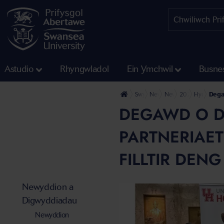
Astudio
Rhyngwladol
Ein Ymchwil
Busne
Swyddfa'r Wasg
Newyddion a Digwyddiadau
Newyddion
2024
Hydref
Degaw
DEGAWD O D
PARTNERIAE
FILLTIR DEN
Newyddion a
Digwyddiadau
Newyddion