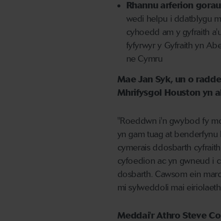
Rhannu arferion gorau
wedi helpu i ddatblygu m
cyhoedd am y gyfraith a'u
fyfyrwyr y Gyfraith yn A
ne Cymru
Mae Jan Syk, un o radd
Mhrifysgol Houston yn al
"Roeddwn i'n gwybod fy mod
yn gam tuag at benderfynu b
cymerais ddosbarth cyfraith
cyfoedion ac yn gwneud i c
dosbarth. Cawsom ein marcio 
mi sylweddoli mai eiriolaet
Meddai'r Athro Steve Co