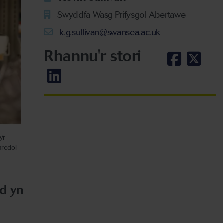
Swyddfa Wasg Prifysgol Abertawe
k.g.sullivan@swansea.ac.uk
Rhannu'r stori
Yr
hredol
ad yn