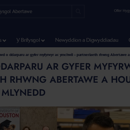
Offer Hyg
s
Y Brifysgol
Newyddion a Digwyddiadau
d o ddarparu ar gyfer myfyrwyr ac ymchwil – partneriaeth rhwng Abertawe a 
DARPARU AR GYFER MYFYR
TH RHWNG ABERTAWE A HOU
G MLYNEDD