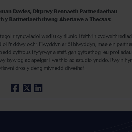
eman Davies, Dirprwy Bennaeth Partneriaethau
 y Bartneriaeth rhwng Abertawe a Thecsas:
ategol rhyngwladol wedi'u cynllunio i feithrin cydweithredia
ddiol i'r ddwy ochr. Flwyddyn ar ôl blwyddyn, mae ein partne
edd cyffrous i fyfyrwyr a staff, gan gyfoethogi eu profiadau
mwy bywiog ac apelgar i weithio ac astudio ynddo. Rwy'n h
gyflawni dros y deng mlynedd diwethaf".