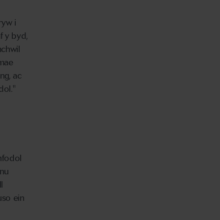
ryw i
 y byd,
chwil
 mae
ng, ac
dol."
nfodol
nnu
l
uso ein