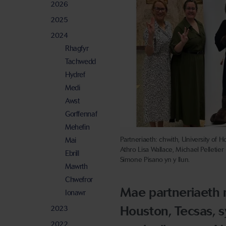
2026
2025
2024
Rhagfyr
Tachwedd
Hydref
Medi
Awst
Gorffennaf
Mehefin
Partneriaeth: chwith, University of
Mai
Athro Lisa Wallace, Michael Pelleti
Ebrill
Simone Pisano yn y llun.
Mawrth
Chwefror
Mae partneriaeth 
Ionawr
Houston, Tecsas, s
2023
2022