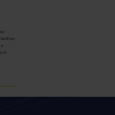
dau
riaethau
 a
ynod