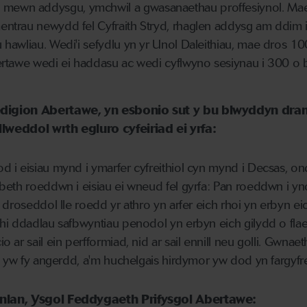
mewn addysgu, ymchwil a gwasanaethau proffesiynol. Ma
entrau newydd fel Cyfraith Stryd, rhaglen addysg am ddim i
 hawliau. Wedi'i sefydlu yn yr Unol Daleithiau, mae dros 10
bertawe wedi ei haddasu ac wedi cyflwyno sesiynau i 300 o 
edigion Abertawe, yn esbonio sut y bu blwyddyn dr
lweddol wrth egluro cyfeiriad ei yrfa:
 i eisiau mynd i ymarfer cyfreithiol cyn mynd i Decsas, o
eth roeddwn i eisiau ei wneud fel gyrfa: Pan roeddwn i yn
 droseddol lle roedd yr athro yn arfer eich rhoi yn erbyn ei
hi ddadlau safbwyntiau penodol yn erbyn eich gilydd o fla
ar sail ein perfformiad, nid ar sail ennill neu golli. Gwnaet
h yw fy angerdd, a'm huchelgais hirdymor yw dod yn fargyfrei
nlan, Ysgol Feddygaeth Prifysgol Abertawe: