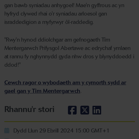
gan bawb syniadau anhygoel! Mae'n gyffrous ac yn
hyfryd clywed rhai o'r syniadau arloesol gan
israddedigion a myfyrwyr ôl-raddedig.
"Rwy'n hynod ddiolchgar am gefnogaeth Tîm
Mentergarwch Prifysgol Abertawe ac edrychaf ymlaen
at rannu fy nghynnydd gyda nhw dros y blynyddoedd i
ddod!"
Cewch ragor o wybodaeth am y cymorth sydd ar
gael gan y Tîm Mentergarwch
.
Rhannu'r stori
Dydd Llun 29 Ebrill 2024 15:00 GMT+1