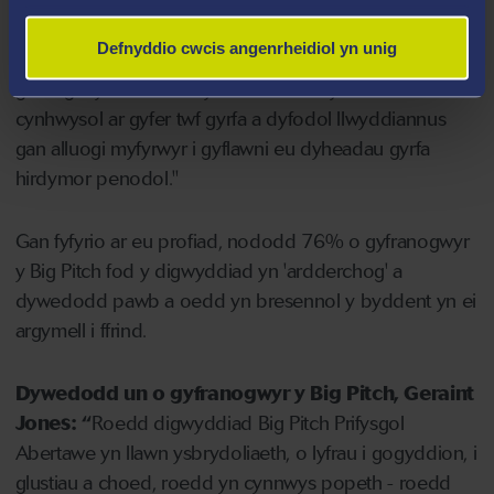
Defnyddio cwcis angenrheidiol yn unig
"Mae'r cyllid a gynigir yn adlewyrchu ein hymrwymiad i
gefnogi dyheadau amrywiol a chreu cyfleoedd
cynhwysol ar gyfer twf gyrfa a dyfodol llwyddiannus
gan alluogi myfyrwyr i gyflawni eu dyheadau gyrfa
hirdymor penodol."
Gan fyfyrio ar eu profiad, nododd 76% o gyfranogwyr
y Big Pitch fod y digwyddiad yn 'ardderchog' a
dywedodd pawb a oedd yn bresennol y byddent yn ei
argymell i ffrind.
Dywedodd un o gyfranogwyr y Big Pitch,
Geraint
Jones
: “
Roedd digwyddiad Big Pitch Prifysgol
Abertawe yn llawn ysbrydoliaeth, o lyfrau i gogyddion, i
glustiau a choed, roedd yn cynnwys popeth - roedd