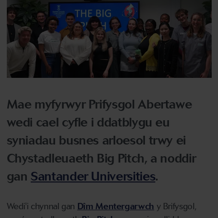
Mae myfyrwyr Prifysgol Abertawe
wedi cael cyfle i ddatblygu eu
syniadau busnes arloesol trwy ei
Chystadleuaeth Big Pitch, a noddir
gan
Santander Universities
.
Wedi'i chynnal gan
Dîm Mentergarwch
y Brifysgol,