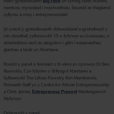
mae’r gystadleuaeth
Big Pitch
yn cynnig cyllid busnes,
mentora, mynediad i rwydweithiau, lleoedd ar rhaglenni
cyflymu a mwy i entrepreneuriaid.
Yn ystod y gystadleuaeth ddiweddaraf a gynhaliwyd y
mis diwethaf, cyflwynodd 15 o fyfyrwyr eu busnesau, o
ddanteithion iach ac ategolion i gŵn i wasanaethau
glanhau a leolir yn Abertawe.
Roedd y panel o feirniaid o fri eleni yn cynnwys Dr Ben
Reynolds, Cyn-fyfyriwr o Brifysgol Abertawe a
Sylfaenydd The Urban Foundry, Kim Mamhende,
Pennaeth Staff yn y Centre for African Entrepreneurship
a Chris James,
Entrepreneur Preswyl
Mentergarwch
Myfyrwyr.
Dyfarnodd y panel: