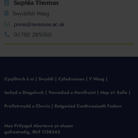
Sophia Thomas
Swyddfa'r Wasg
press@swansea.ac.uk
01792 295050
Cysylltwch â ni
Swyddi
Cyfadrannau
Y Wasg
Iechyd a Diogelwch
Ymwadiad a Hawlfraint
Map o'r Safle
Preifatrwydd a Chwcis
Datganiad Caethwasiaeth Fodern
Mae Prifysgol Abertawe yn elusen
gofrestredig, Rhif 1138342