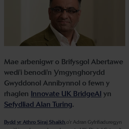
Mae arbenigwr o Brifysgol Abertawe
wedi'i benodi'n Ymgynghorydd
Gwyddonol Annibynnol o fewn y
rhaglen
Innovate UK BridgeAI
yn
Sefydliad Alan Turing
.
Bydd yr Athro Siraj Shaikh
,o'r Adran Gyfrifiadureg,yn