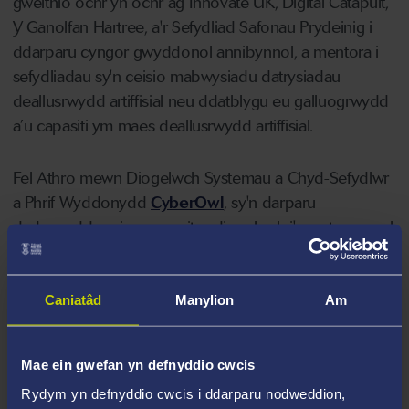
gweithio ochr yn ochr ag Innovate UK, Digital Catapult,
Y Ganolfan Hartree, a'r Sefydliad Safonau Prydeinig i
ddarparu cyngor gwyddonol annibynnol, a mentora i
sefydliadau sy'n ceisio mabwysiadu datrysiadau
deallusrwydd artiffisial neu ddatblygu eu galluogrwydd
a’u capasiti ym maes deallusrwydd artiffisial.
Fel Athro mewn Diogelwch Systemau a Chyd-Sefydlwr
a Phrif Wyddonydd
CyberOwl
, sy'n darparu
dadansoddeg risg a monitro diogelwch i'r sector morol,
mae gan yr Athro Shaikh flynyddoedd o arbenigedd
gwyddonol a diwydiannol ym meysydd
seiberddiogelwch a thrafnidiaeth, gyda phwyslais ar
Caniatâd
Manylion
Am
beiriannu systemau diogel a sicr.
Mae ein gwefan yn defnyddio cwcis
Bydd gan y sefydliadau sy'n cael eu dewis ar gyfer
Rydym yn defnyddio cwcis i ddarparu nodweddion,
cefnogaeth yr Ymgynghorydd Gwyddonol Annibynnol