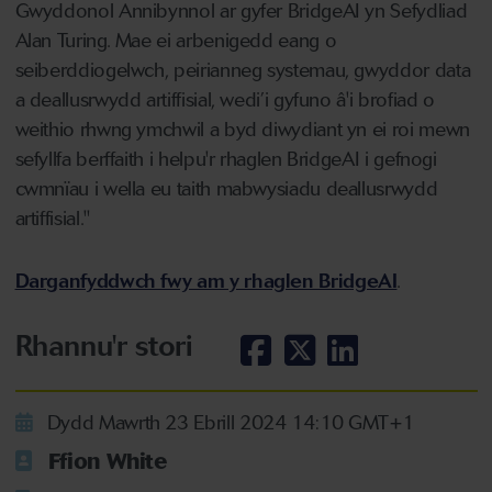
Gwyddonol Annibynnol ar gyfer BridgeAI yn Sefydliad
Alan Turing. Mae ei arbenigedd eang o
seiberddiogelwch, peirianneg systemau, gwyddor data
a deallusrwydd artiffisial, wedi’i gyfuno â'i brofiad o
weithio rhwng ymchwil a byd diwydiant yn ei roi mewn
sefyllfa berffaith i helpu'r rhaglen BridgeAI i gefnogi
cwmnïau i wella eu taith mabwysiadu deallusrwydd
artiffisial."
Darganfyddwch fwy am y rhaglen BridgeAI
.
Rhannu'r stori
Dydd Mawrth 23 Ebrill 2024 14:10 GMT+1
Ffion White