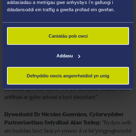
addasiadau a metrigau gwe anhysbys i'n galluogi i
heriau cymhleth y gall fod yn anodd ymdrin â nhw
ddadansoddi ein traffig a gwella profiad ein gwefan.
drwy gyrsiau hyfforddiant. Fel rhan o'i rôl newydd,
bydd yr Athro Shaikh yn helpu sefydliadau i ddatrys y
rhwystrau hyn a gwella eu taith wrth fabwysiadu
Caniatáu pob cwci
Deallusrwydd Artiffisial.
Am ei benodiad, dywedodd yr Athro Shaikh:
Addasu
"Rwy'n edrych ymlaen at weithio'n agos gyda'r tîm
BridgeAI a'r tîm Turing ehangach tuag at fabwysiadu
Defnyddio cwcis angenrheidiol yn unig
ddeallusrwydd artiffisial diogel a sicr yn effeithiol. Her
benodol sy'n rhoi cyffro i mi yw sicrwydd deallusrwydd
artiffisial ar gyfer arloesi a byd diwydiant."
Dywedodd Dr Nicolas Guernion, Cyfarwyddwr
Partneriaethau Sefydliad Alan Turing:
"Rydym wrth
ein boddau bod Siraj yn ymuno â ni fel Ymgynghorydd