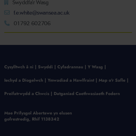
Swyddfa'r Wasg
f.e.white@swansea.ac.uk
01792 602706
Cysylltwch â ni
Swyddi
Cyfadrannau
Y Wasg
Iechyd a Diogelwch
Ymwadiad a Hawlfraint
Map o'r Safle
Preifatrwydd a Chwcis
Datganiad Caethwasiaeth Fodern
Mae Prifysgol Abertawe yn elusen
gofrestredig, Rhif 1138342