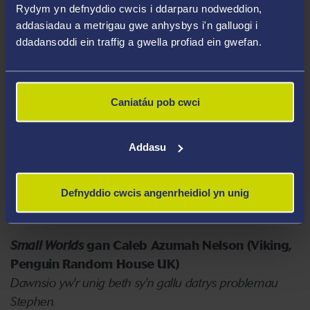
Rydym yn defnyddio cwcis i ddarparu nodweddion,
addasiadau a metrigau gwe anhysbys i'n galluogi i
ddadansoddi ein traffig a gwella profiad ein gwefan.
Caniatáu pob cwci
Addasu
Defnyddio cwcis angenrheidiol yn unig
Small Worlds
gan Caleb Azumah Nelson (Viking,
Penguin Random House UK)
Dawnsio yw'r unig beth sy'n gallu datrys problemau
Stephen.