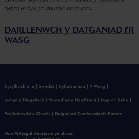
rydym yn byw, yn dawnsio ac yn caru.
DARLLENWCH Y DATGANIAD I'R
WASG
Cysylltwch â ni
Swyddi
Cyfadrannau
Y Wasg
Iechyd a Diogelwch
Ymwadiad a Hawlfraint
Map o'r Safle
Preifatrwydd a Chwcis
Datganiad Caethwasiaeth Fodern
Mae Prifysgol Abertawe yn elusen