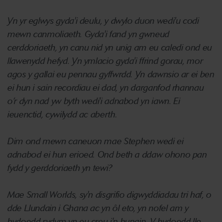
Yn yr eglwys gyda'i deulu, y dwylo duon wedi'u codi
mewn canmoliaeth.
Gyda'i fand yn gwneud
cerddoriaeth, yn canu nid yn unig am eu caledi ond eu
llawenydd hefyd.
Yn ymlacio gyda'i ffrind gorau, mor
agos y gallai eu pennau gyffwrdd.
Yn dawnsio ar ei ben
ei hun i sain recordiau ei dad, yn darganfod rhannau
o’r dyn nad yw byth wedi'i adnabod yn iawn.
Ei
ieuenctid, cywilydd ac aberth.
Dim ond mewn caneuon mae Stephen wedi ei
adnabod ei hun erioed.
Ond beth a ddaw ohono pan
fydd y gerddoriaeth yn tewi?
Mae Small Worlds, sy'n disgrifio digwyddiadau tri haf, o
dde Llundain i Ghana ac yn ôl eto, yn nofel am y
bydoedd rydym yn eu creu i'n hunain.
Y bydoedd lle