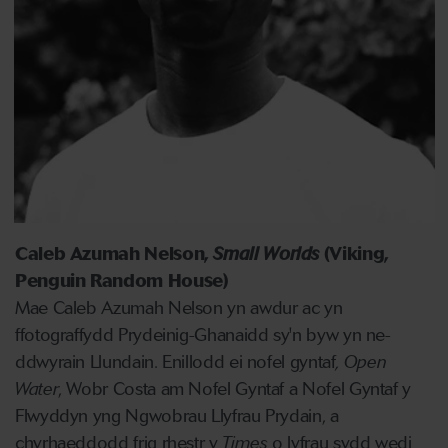
Caleb Azumah Nelson,
Small Worlds
(Viking,
Penguin Random House)
Mae Caleb Azumah Nelson yn awdur ac yn
ffotograffydd Prydeinig-Ghanaidd sy'n byw yn ne-
ddwyrain Llundain. Enillodd ei nofel gyntaf
, Open
Water
, Wobr Costa am Nofel Gyntaf a Nofel Gyntaf y
Flwyddyn yng Ngwobrau Llyfrau Prydain, a
chyrhaeddodd frig rhestr y
Times
o lyfrau sydd wedi