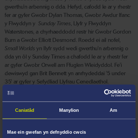
gwerthu'n arbennig o dda. Hefyd, cafodd le ar y rhestr
fer ar gyfer Gwobr Dylan Thomas, Gwobr Awdur Ifanc
y Flwyddyn y
Sunday Times
, Llyfr y Flwyddyn
Waterstones, a chyrhaeddodd restr hir Gwobr Gordon
Burn a Gwobr Elliott Desmond. Roedd ei ail nofel,
Small Worlds
yn llyfr sydd wedi gwerthu'n arbennig o
dda yn ôl y Sunday Times a chafodd le ar y rhestr fer
ar gyfer Gwobr Orwell am Ffuglen Wleidyddol. Fe'i
dewiswyd gan Brit Bennett yn anrhydeddai '5 under
35' ar gyfer y Sefydliad Llyfrau Cenedlaethol.
X:
@CalebANelson
| Instagram:
@caleb_anelson
Caniatâd
Manylion
Am
Mae ein gwefan yn defnyddio cwcis