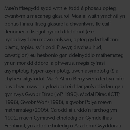
Mae’n ffisegydd sydd wrth ei fodd â phosau opteg,
cwantwm a mecaneg glasurol. Mae ei waith ymchwil yn
pontio ffiniau ffiseg glasurol a chwantwm, lle caiff
ffenomena ffisegol hynod ddiddorol (e.e.
hynodrwyddau mewn enfysau, opteg gyda thaflenni
plastig, topiau sy’n codi i’r awyr, drychau hud,
cawstigion) eu hesbonio gan ddefnyddio mathemateg
yr un mor ddiddorol a phwerus, megis cyfresi
asymptotig, hyper-asymptotig, uwch-asymptotig (!) a
chyfresi ailgyfodol. Mae’r Athro Berry wedi derbyn nifer
o wobrau mawr i gydnabod ei ddarganfyddiadau, gan
gynnwys Gwobr Dirac (IoP, 1990), Medal Dirac (ICTP,
1996), Gwobr Wolf (1998), a gwobr Polya mewn
mathemateg (2005). Cafodd ei urddo'n farchog ym
1992, mae'n Gymrawd etholedig o'r Gymdeithas
Frenhinol, yn aelod etholedig o Academi Gwyddorau