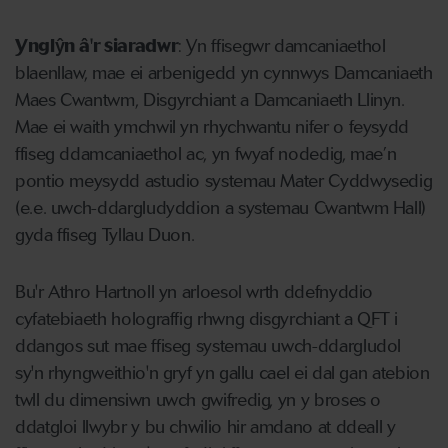
Ynglŷn â'r siaradwr
: Yn ffisegwr damcaniaethol
blaenllaw, mae ei arbenigedd yn cynnwys Damcaniaeth
Maes Cwantwm, Disgyrchiant a Damcaniaeth Llinyn.
Mae ei waith ymchwil yn rhychwantu nifer o feysydd
ffiseg ddamcaniaethol ac, yn fwyaf nodedig, mae’n
pontio meysydd astudio systemau Mater Cyddwysedig
(e.e. uwch-ddargludyddion a systemau Cwantwm Hall)
gyda ffiseg Tyllau Duon.
Bu'r Athro Hartnoll yn arloesol wrth ddefnyddio
cyfatebiaeth holograffig rhwng disgyrchiant a QFT i
ddangos sut mae ffiseg systemau uwch-ddargludol
sy'n rhyngweithio'n gryf yn gallu cael ei dal gan atebion
twll du dimensiwn uwch gwifredig, yn y broses o
ddatgloi llwybr y bu chwilio hir amdano at ddeall y