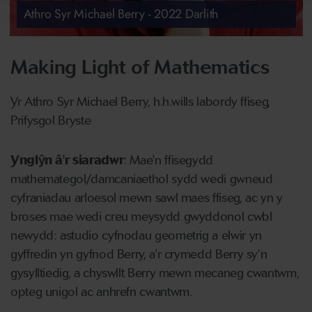
Athro Syr Michael Berry - 2022 Darlith
Making Light of Mathematics
Yr Athro Syr Michael Berry, h.h.wills labordy ffiseg,
Prifysgol Bryste
Ynglŷn â'r siaradwr
: Mae'n ffisegydd
mathemategol/damcaniaethol sydd wedi gwneud
cyfraniadau arloesol mewn sawl maes ffiseg, ac yn y
broses mae wedi creu meysydd gwyddonol cwbl
newydd: astudio cyfnodau geometrig a elwir yn
gyffredin yn gyfnod Berry, a'r crymedd Berry sy’n
gysylltiedig, a chyswllt Berry mewn mecaneg cwantwm,
opteg unigol ac anhrefn cwantwm.