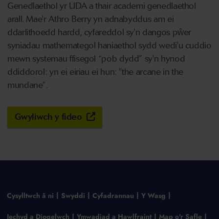
Genedlaethol yr UDA a thair academi genedlaethol
arall. Mae'r Athro Berry yn adnabyddus am ei
ddarlithoedd hardd, cyfareddol sy'n dangos pŵer
syniadau mathemategol haniaethol sydd wedi'u cuddio
mewn systemau ffisegol “pob dydd” sy'n hynod
ddiddorol: yn ei eiriau ei hun: "the arcane in the
mundane”.
Gwyliwch y fideo
Cysylltwch â ni
Swyddi
Cyfadrannau
Y Wasg
Iechyd a Diogelwch
Ymwadiad a Hawlfraint
Map o'r Safle