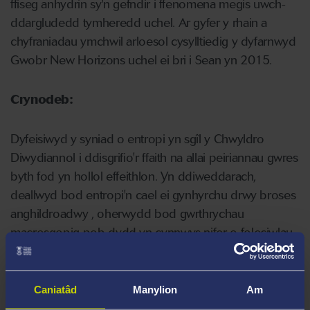
ffiseg anhydrin sy'n gefndir i ffenomena megis uwch-
ddargludedd tymheredd uchel. Ar gyfer y rhain a
chyfraniadau ymchwil arloesol cysylltiedig y dyfarnwyd
Gwobr New Horizons uchel ei bri i Sean yn 2015.
Crynodeb:
Dyfeisiwyd y syniad o entropi yn sgîl y Chwyldro
Diwydiannol i ddisgrifio'r ffaith na allai peiriannau gwres
byth fod yn hollol effeithlon. Yn ddiweddarach,
deallwyd bod entropi'n cael ei gynhyrchu drwy broses
anghildroadwy , oherwydd bod gwrthrychau
macrosgopig pob dydd yn cynnwys nifer o foleciwlau
bach iawn y mae eu symudiadau microsgopig mor
gymhleth fel nad oes gobaith o harneisio eu hegni
mewn ffordd ddefnyddiol. Caiff y syniad hwn o "egni
Caniatâd
Manylion
Am
anhygyrch" ei ategu gan gyfrifiad Hawking a Bekenstein