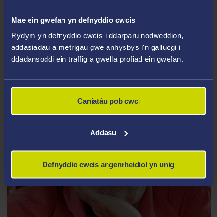
o entropi twll du yn y 1970au: mae'r stwff y tu mewn i
Mae ein gwefan yn defnyddio cwcis
dwll du'n annirnadwy i arsylwr allanol.
Rydym yn defnyddio cwcis i ddarparu nodweddion,
addasiadau a metrigau gwe anhysbys i'n galluogi i
ddadansoddi ein traffig a gwella profiad ein gwefan.
Caniatáu pob cwci
Addasu
Defnyddio cwcis angenrheidiol yn unig