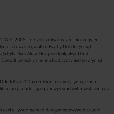
 Medi 2006 i fod yn fframwaith cyfreithiol ar gyfer
 dynol. Crëwyd a gweithredwyd y Ddeddf yn sgil
c Ysbyty Plant Alder Hey pan ddatgelwyd bod
r Ddeddf bellach yn pennu bod cydsyniad yn ofyniad
deddf yn 2005 i reoleiddio symud, tynnu, storio,
ddibenion penodol, gan gynnwys ymchwil, trawsblannu ac
ny'n cael ei lywodraethu o dan gymeradwyaeth astudio