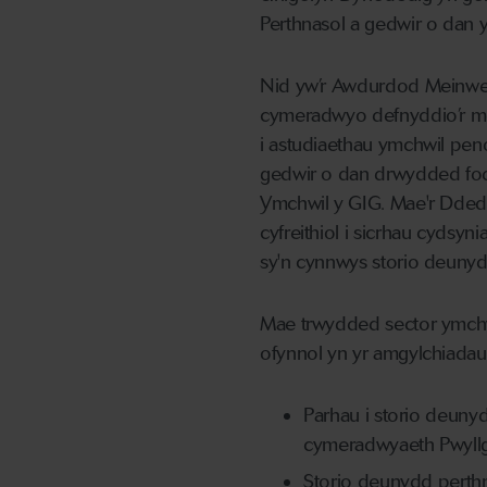
Perthnasol a gedwir o dan
Nid yw’r Awdurdod Meinwe
cymeradwyo defnyddio’r me
i astudiaethau ymchwil pe
gedwir o dan drwydded fod
Ymchwil y GIG. Mae'r Dde
cyfreithiol i sicrhau cydsyni
sy'n cynnwys storio deunyd
Mae trwydded sector ymch
ofynnol yn yr amgylchiadau
Parhau i storio deun
cymeradwyaeth Pwyll
Storio deunydd perth