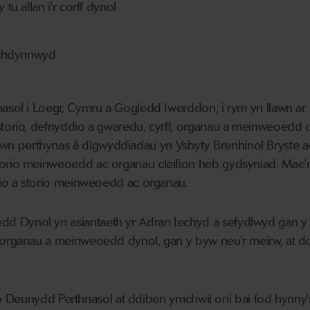
u allan i'r corff dynol
echdynnwyd
asol i Loegr, Cymru a Gogledd Iwerddon, i rym yn llawn ar 1
storio, defnyddio a gwaredu, cyrff, organau a meinweoedd
 perthynas â digwyddiadau yn Ysbyty Brenhinol Bryste a
torio meinweoedd ac organau cleifion heb gydsyniad. Mae'
ddio a storio meinweoedd ac organau.
 Dynol yn asiantaeth yr Adran Iechyd a sefydlwyd gan y D
 organau a meinweoedd dynol, gan y byw neu'r meirw, at 
storio Deunydd Perthnasol at ddiben ymchwil oni bai fod hyn