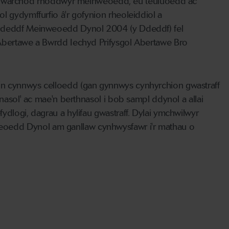
 gwarchod rhoddwyr meinweoedd, eu teuluoedd ac
l gydymffurfio â'r gofynion rheoleiddiol a
n Ddeddf Meinweoedd Dynol 2004 (y Ddeddf) fel
 Abertawe a Bwrdd Iechyd Prifysgol Abertawe Bro
y'n cynnwys celloedd (gan gynnwys cynhyrchion gwastraff
hnasol' ac mae'n berthnasol i bob sampl ddynol a allai
ydlogi, dagrau a hylifau gwastraff. Dylai ymchwilwyr
eoedd Dynol am ganllaw cynhwysfawr i'r mathau o