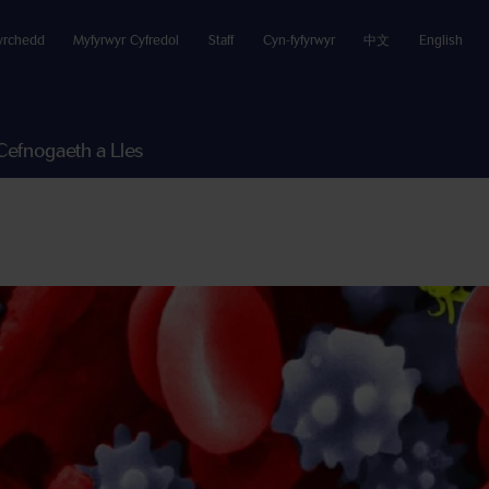
yrchedd
Myfyrwyr Cyfredol
Staff
Cyn-fyfyrwyr
中文
English
Cefnogaeth a Lles