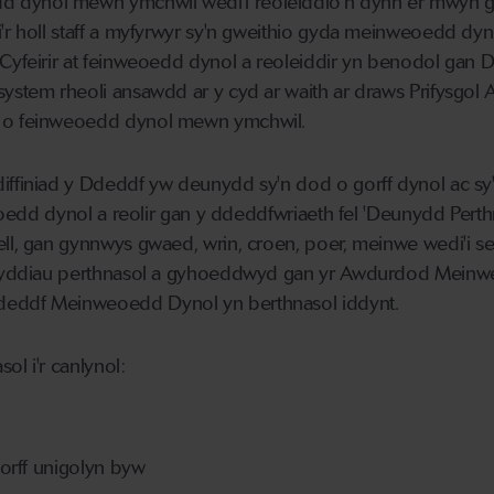
 dynol mewn ymchwil wedi'i reoleiddio'n dynn er mwyn
'r holl staff a myfyrwyr sy'n gweithio gyda meinweoedd dyno
 Cyfeirir at feinweoedd dynol a reoleiddir yn benodol ga
system rheoli ansawdd ar y cyd ar waith ar draws Prifysgol
d o feinweoedd dynol mewn ymchwil.
iffiniad y Ddeddf yw deunydd sy'n dod o gorff dynol ac s
nweoedd dynol a reolir gan y ddeddfwriaeth fel 'Deunydd Pert
ll, gan gynnwys gwaed, wrin, croen, poer, meinwe wedi'i sef
eunyddiau perthnasol a gyhoeddwyd gan yr Awdurdod Meinw
deddf Meinweoedd Dynol yn berthnasol iddynt.
ol i'r canlynol:
orff unigolyn byw