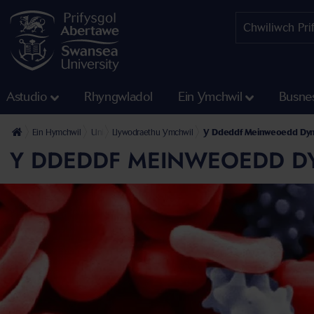
Astudio
Rhyngwladol
Ein Ymchwil
Busne
Ein Hymchwil
Uniondeb Ymchwil: Moeseg a Llywodraethu
Llywodraethu Ymchwil
Y Ddeddf Meinweoedd Dyn
Y DDEDDF MEINWEOEDD D