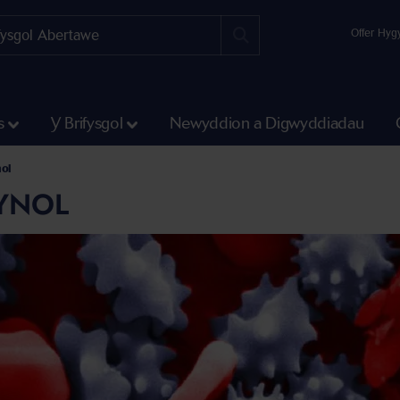
Offer Hyg
s
Y Brifysgol
Newyddion a Digwyddiadau
ol
YNOL