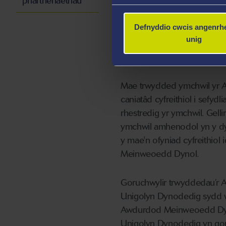
phartneriaethau
clinigol cysylltiedig arall, 
Defnyddio cwcis angenrhe
Trwydded Ym
unig
Awdurdod M
Mae trwydded ymchwil yr 
caniatâd cyfreithiol i sefy
rhestredig yr ymchwil. Gelli
ymchwil amhenodol yn y dyfo
y mae'n ofyniad cyfreithiol
Meinweoedd Dynol.
Goruchwylir trwyddedau’r
Unigolyn Dynodedig sydd w
Awdurdod Meinweoedd Dyno
Unigolyn Dynodedig yn gor