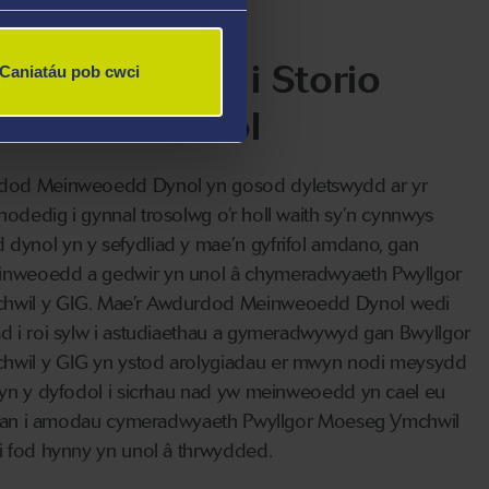
 lawn i gyfrinachedd y rhoddwr.
su am Fwriad i Storio
Caniatáu pob cwci
dd Perthnasol
dod Meinweoedd Dynol yn gosod dyletswydd ar yr
odedig i gynnal trosolwg o’r holl waith sy’n cynnwys
ynol yn y sefydliad y mae’n gyfrifol amdano, gan
nweoedd a gedwir yn unol â chymeradwyaeth Pwyllgor
wil y GIG. Mae’r Awdurdod Meinweoedd Dynol wedi
d i roi sylw i astudiaethau a gymeradwywyd gan Bwyllgor
wil y GIG yn ystod arolygiadau er mwyn nodi meysydd
 yn y dyfodol i sicrhau nad yw meinweoedd yn cael eu
 allan i amodau cymeradwyaeth Pwyllgor Moeseg Ymchwil
i fod hynny yn unol â thrwydded.