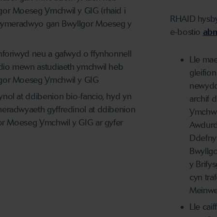
or Moeseg Ymchwil y GIG (rhaid i
RHAID hysby
 cymeradwyo gan Bwyllgor Moeseg y
e-bostio
ab
foriwyd neu a gafwyd o ffynhonnell
Lle mae
ddio mewn astudiaeth ymchwil heb
gleifio
gor Moeseg Ymchwil y GIG
newydd
ol at ddibenion bio-fancio, hyd yn
archif d
eradwyaeth gyffredinol at ddibenion
Ymchwil
or Moeseg Ymchwil y GIG ar gyfer
Awdurd
Ddefny
Bwyllg
y Brify
cyn tr
Meinwe
Lle cai