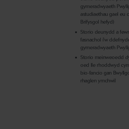
gymeradwyaeth Pwyllg
astudiaethau gael eu
Brifysgol hefyd)
Storio deunydd a fewn
fasnachol i'w ddefny
gymeradwyaeth Pwyll
Storio meinweoedd dyn
oed lle rhoddwyd cym
bio-fancio gan Bwyllg
rhaglen ymchwil