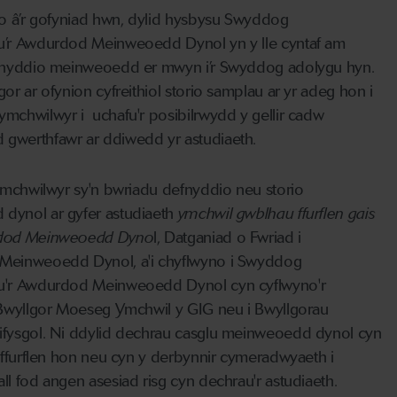
io â’r gofyniad hwn, dylid hysbysu Swyddog
u’r Awdurdod Meinweoedd Dynol yn y lle cyntaf am
efnyddio meinweoedd er mwyn i’r Swyddog adolygu hyn.
or ar ofynion cyfreithiol storio samplau ar yr adeg hon i
mchwilwyr i uchafu'r posibilrwydd y gellir cadw
gwerthfawr ar ddiwedd yr astudiaeth.
 Ymchwilwyr sy'n bwriadu defnyddio neu storio
dynol ar gyfer astudiaeth
ymchwil gwblhau ffurflen gais
rdod Meinweoedd Dyno
l, Datganiad o Fwriad i
Meinweoedd Dynol, a'i chyflwyno i Swyddog
u'r Awdurdod Meinweoedd Dynol cyn cyflwyno'r
 Bwyllgor Moeseg Ymchwil y GIG neu i Bwyllgorau
ifysgol. Ni ddylid dechrau casglu meinweoedd dynol cyn
y ffurflen hon neu cyn y derbynnir cymeradwyaeth i
ll fod angen asesiad risg cyn dechrau'r astudiaeth.