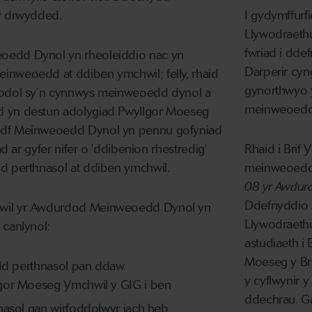
 y drwydded.
I gydymffurf
Llywodraeth
fwriad i dd
oedd Dynol yn rheoleiddio nac yn
Darperir cyng
inweoedd at ddiben ymchwil; felly, rhaid
gynorthwyo y
nodol sy’n cynnwys meinweoedd dynol a
meinweoedd 
 yn destun adolygiad Pwyllgor Moeseg
ddf Meinweoedd Dynol yn pennu gofyniad
ad ar gyfer nifer o 'ddibenion rhestredig'
Rhaid i Brif
d perthnasol at ddiben ymchwil.
meinweoedd 
08 yr Awdu
Ddefnyddio 
wil yr Awdurdod Meinweoedd Dynol yn
Llywodraeth
 canlynol:
astudiaeth i
Moeseg y Br
ydd perthnasol pan ddaw
y cyflwynir 
gor Moeseg Ymchwil y GIG i ben
ddechrau. Ga
nasol gan wirfoddolwyr iach heb