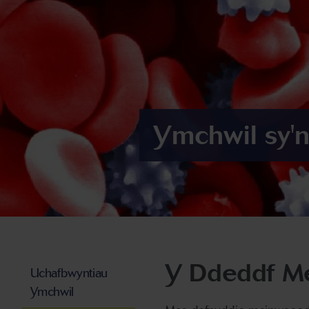
Ymchwil sy'
Y Ddeddf M
Uchafbwyntiau
Ymchwil