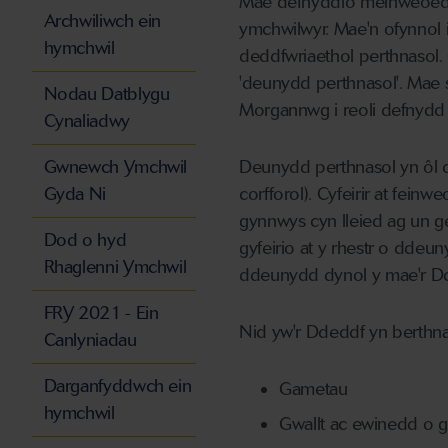
Mae defnyddio meinweoedd
Archwiliwch ein
ymchwilwyr. Mae'n ofynnol i
hymchwil
deddfwriaethol perthnasol.
'deunydd perthnasol'. Mae 
Nodau Datblygu
Morgannwg i reoli defnyd
Cynaliadwy
Gwnewch Ymchwil
Deunydd perthnasol yn ôl d
Gyda Ni
corfforol). Cyfeirir at fei
gynnwys cyn lleied ag un ge
Dod o hyd
gyfeirio at y rhestr o dd
Rhaglenni Ymchwil
ddeunydd dynol y mae'r D
FRY 2021 - Ein
Nid yw'r Ddeddf yn berthnas
Canlyniadau
Darganfyddwch ein
Gametau
hymchwil
Gwallt ac ewinedd o g