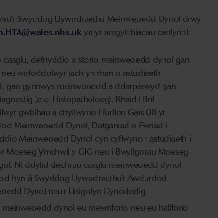
su'r Swyddog Llywodraethu Meinweoedd Dynol drwy
m.HTA@wales.nhs.uk
yn yr amgylchiadau canlynol:
 casglu, defnyddio a storio meinweoedd dynol gan
n neu wirfoddolwyr iach yn rhan o astudiaeth
, gan gynnwys meinweoedd a ddarparwyd gan
iagnostig (e.e. Histopatholoeg). Rhaid i Brif
wyr gwblhau a chyflwyno Ffurflen Gais 08 yr
od Meinweoedd Dynol, Datganiad o Fwriad i
ddio Meinweoedd Dynol cyn cyflwyno'r astudiaeth i
or Moeseg Ymchwil y GIG neu i Bwyllgorau Moeseg
sgol. Ni ddylid dechrau casglu meinweoedd dynol
afod hyn â Swyddog Llywodraethu’r Awdurdod
oedd Dynol neu’r Unigolyn Dynodedig.
ff meinweoedd dynol eu mewnforio neu eu hallforio