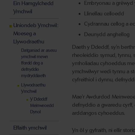
Embryonau a grëwyd y t
Ein Hamgylchedd
Ymchwil
Llinellau celloedd
Cydrannau cellog a 
Uniondeb Ymchwil:
Moeseg a
Deunydd anghellog
Llywodraethu
Daeth y Ddeddf, sy'n berthn
Datganiad ar asesu
rheoleiddio symud, tynnu, 
ymchwil mewn
ymholiadau cyhoeddus mewn
ffordd deg a
defnyddio
ymchwilwyr wedi tynnu a s
mydryddiaeth
cyfreithiol i dynnu, defny
Llywodraethu
Ymchwil
Mae'r Awdurdod Meinweoedd
Y Ddeddf
defnyddio a gwaredu cyrff,
Meinweoedd
Dynol
arddangos cyhoeddus.
Effaith ymchwil
Yn ôl y gyfraith, ni ellir 