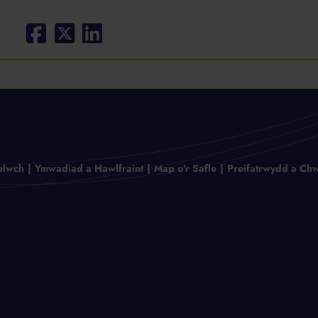
elwch
Ymwadiad a Hawlfraint
Map o'r Safle
Preifatrwydd a Chw