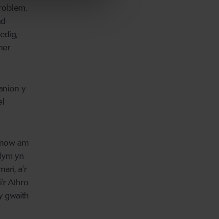
broblem.
nd
edig,
ner
anion y
el
cknow am
ydym yn
ari, a'r
'r Athro
y gwaith