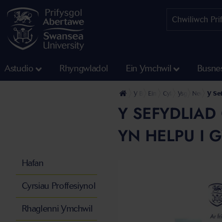
Astudio
Rhyngwladol
Ein Ymchwil
Busne
Y Brifysgol
Ein Cyfadrannau
Cyfadran y Dyniaethau
Ysgol y Gyfraith 
Newyddion g
Y Sef
Y SEFYDLIAD
YN HELPU I
Hafan
Cyrsiau Proffesiynol
Rhaglenni Ymchwil