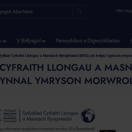
Offer Hyg
s
Y Brifysgol
Newyddion a Digwyddiadau
 a'r Gwyddorau Cymdeithasol
Hillary Rodham Clinton
an Ysgol y Gyfraith Hillary Rodham Clinton
ydliad Cyfraith Llongau a Masnach Ryngwladol (IISTL) yn helpu i gynnal ymrys
 CYFRAITH LLONGAU A MASN
 GYNNAL YMRYSON MORWROL