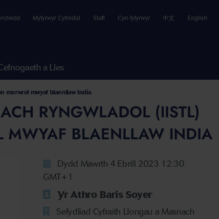
yrchedd
Myfyrwyr Cyfredol
Staff
Cyn-fyfyrwyr
中文
English
Cefnogaeth a Lles
on morwrol mwyaf blaenllaw India
ACH RYNGWLADOL (IISTL)
 MWYAF BLAENLLAW INDIA
Dydd Mawrth 4 Ebrill 2023 12:30
GMT+1
Yr Athro Baris Soyer
Sefydliad Cyfraith Llongau a Masnach