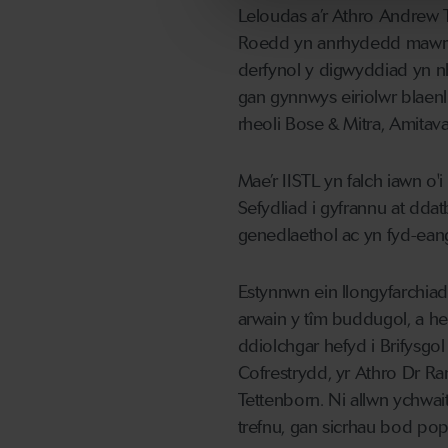
Leloudas a’r Athro Andrew 
Roedd yn anrhydedd mawr i'
derfynol y digwyddiad yn nh
gan gynnwys eiriolwr blaen
rheoli Bose & Mitra, Amitav
Mae’r IISTL yn falch iawn o'
Sefydliad i gyfrannu at dda
genedlaethol ac yn fyd-ean
Estynnwn ein llongyfarchiad
arwain y tîm buddugol, a he
ddiolchgar hefyd i Brifysgol
Cofrestrydd, yr Athro Dr Ra
Tettenborn. Ni allwn ychwai
trefnu, gan sicrhau bod po