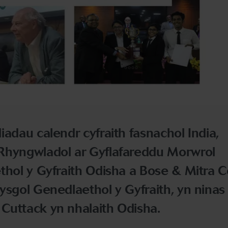
iadau calendr cyfraith fasnachol India,
Rhyngwladol ar Gyflafareddu Morwrol
thol y Gyfraith Odisha a Bose & Mitra C
ysgol Genedlaethol y Gyfraith, yn ninas
Cuttack yn nhalaith Odisha.