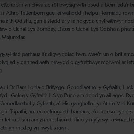
Tettenborn yn chwarae rôl bwysig wrth osod a beirniadu'r 
r Athro Tettenborn gael ei wahodd i helpu i feirniadu row
alaith Odisha, gan eistedd ar y fainc gyda chyfreithwyr nod
llaw o Uchel Lys Bombay, Ustus o Uchel Lys Odisha a phart
a Majumdar.
i gysylltiad parhaus â'r digwyddiad hwn. Mae'n un o brif amc
tblygiad y genhedlaeth newydd o gyfreithwyr morwrol ar lef
g.
au i Dr Ram Lohia o Brifysgol Genedlaethol y Gyfraith, Lu
fyd i Goleg y Gyfraith ILS yn Pune am ddod yn ail agos. R
 Genedlaethol y Gyfraith, a'i His-ganghellor, yr Athro Ved Kum
ngin Tripathi, am eu cefnogaeth barhaus, a'u croeso cynnes i
th fethu â sôn am ymdrechion di-flino y myfyrwyr a wnaeth 
peth yn rhedeg yn hwylus iawn.