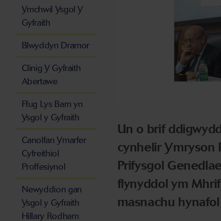
Ymchwil Ysgol Y
Gyfraith
Blwyddyn Dramor
Clinig Y Gyfraith
Abertawe
Ffug Lys Barn yn
Ysgol y Gyfraith
Un o brif ddigwydd
Canolfan Ymarfer
cynhelir Ymryson 
Cyfreithiol
Prifysgol Genedlae
Proffesiynol
flynyddol ym Mhrif
Newyddion gan
masnachu hynafol 
Ysgol y Gyfraith
Hillary Rodham