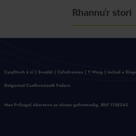
Rhannu'r stori
Cysylltwch â ni
Swyddi
Cyfadrannau
Y Wasg
Iechyd a Diog
Datganiad Caethwasiaeth Fodern
Mae Prifysgol Abertawe yn elusen gofrestredig, Rhif 1138342