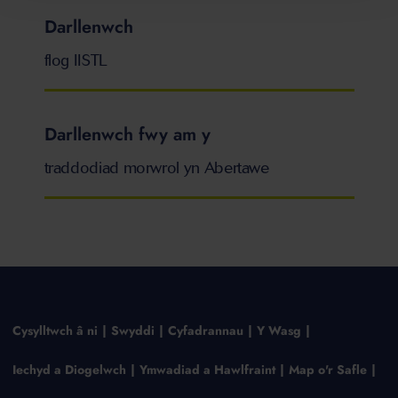
Darllenwch
flog IISTL
Darllenwch fwy am y
traddodiad morwrol yn Abertawe
Cysylltwch â ni
Swyddi
Cyfadrannau
Y Wasg
Iechyd a Diogelwch
Ymwadiad a Hawlfraint
Map o'r Safle