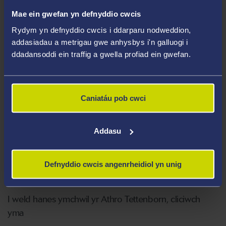
adferiad.
Mae ein gwefan yn defnyddio cwcis
Rydym yn defnyddio cwcis i ddarparu nodweddion,
Mae’r Athro Tettenborn yn gyd-olygydd
Collisions at
addasiadau a metrigau gwe anhysbys i'n galluogi i
Sea
gan Marsden a
Clerk & Lindsell on Torts
ac mae’n
ddadansoddi ein traffig a gwella profiad ein gwefan.
aelod o fwrdd golygyddol
Lloyd's Maritime &
Commercial Law Quarterly
a’r
Journal of International
Maritime Law
. Yn ogystal, mae'n ysgrifennu'n helaeth
Caniatáu pob cwci
ar gyfraith breifat ac mae'n aelod o dîm arbenigol
Clerk
& Lindsell on Torts
. Yn y rhan fwyaf o flynyddoedd,
mae'r Athro Tettenborn yn addysgu cyrsiau gwadd yng
Addasu
Nghaergrawnt neu Genefa, neu yn y ddau sefydliad, ac
mae'n teithio'n helaeth i gynghori a chyflwyno papurau
Defnyddio cwcis angenrheidiol yn unig
ar lawer o agweddau ar gyfraith fasnachol.
I weld hanes ymchwil yr Athro Tettenborn, cliciwch
yma