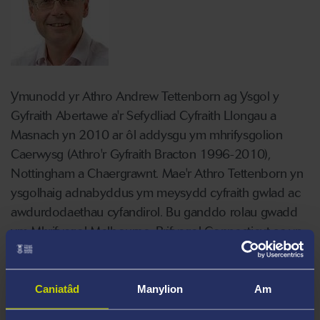
Ymunodd yr Athro Andrew Tettenborn ag Ysgol y
Gyfraith Abertawe a'r Sefydliad Cyfraith Llongau a
Masnach yn 2010 ar ôl addysgu ym mhrifysgolion
Caerwysg (Athro'r Gyfraith Bracton 1996-2010),
Nottingham a Chaergrawnt. Mae'r Athro Tettenborn yn
ysgolhaig adnabyddus ym meysydd cyfraith gwlad ac
awdurdodaethau cyfandirol. Bu ganddo rolau gwadd
ym Mhrifysgol Melbourne, Prifysgol Connecticut ac yn
Case Law School, Cleveland, Ohio. Mae'n awdur ac yn
gyd-awdur llyfrau ar gamwedd, digollediad a chyfraith
forwrol, a nifer mawr o erthyglau a phenodau ar
Caniatâd
Manylion
Am
agweddau ar gyfraith gwlad, cyfraith fasnachol ac