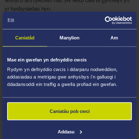
wrthych am rywbeth nad yw wedi cael ei gynnwys yn
yr hysbysiadau hyn.
HYSBYSIAD PREIFATRWYDD MYFYRWYR
DATGANIAD PREIFATRWYDD DATA
Caniatâd
Manylion
Am
YMGEISWYR
HYSBYSIAD PREIFATRWYDD STAFF
Mae ein gwefan yn defnyddio cwcis
HYSBYSIAD PREIFATRWYDD YMGEISWYR
Rydym yn defnyddio cwcis i ddarparu nodweddion,
AM SWYDD
addasiadau a metrigau gwe anhysbys i'n galluogi i
ddadansoddi ein traffig a gwella profiad ein gwefan.
HYSBYSIAD PREIFATRWYDD YMCHWIL
HYSBYSIAD PREIFATRWYDD:
PRESENOLDEB MEWN DIGWYDDIAD
Caniatáu pob cwci
HYSBYSIAD PREIFATRWYDD I DRYDYDD
PARTÏON AC YMWELWYR
Addasu
HYSBYSIAD PREIFATRWYDD: RECORDIO