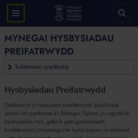
MYNEGAI HYSBYSIADAU
PREIFATRWYDD
Tudalennau cysylltiedig
Hysbysiadau Preifatrwydd
Darllenwch yr hysbysiad preifatrwydd sydd fwyaf
addas i'ch perthynas â'r Brifysgol. Sylwer, yn ogystal â'r
hysbysiadau hyn, gallech gael gwybodaeth
breifatrwydd ychwanegol lle bydd angen i ni ddweud