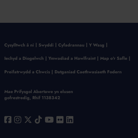
Cysylltwch â ni
Swyddi
Cyfadrannau
Y Wasg
Iechyd a Diogelwch
Ymwadiad a Hawlfraint
Map o'r Safle
Preifatrwydd a Chwcis
Datganiad Caethwasiaeth Fodern
Mae Prifysgol Abertawe yn elusen
gofrestredig, Rhif 1138342