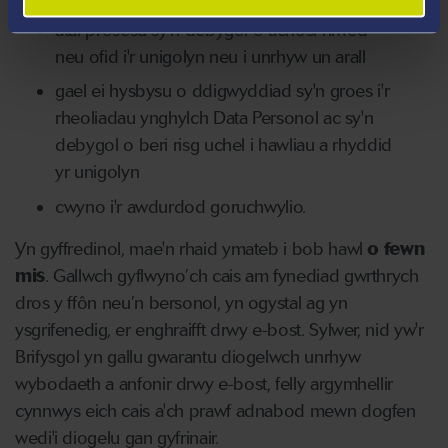
atal prosesu sy'n debygol o achosi niwed
neu ofid i'r unigolyn neu i unrhyw un arall
gael ei hysbysu o ddigwyddiad sy'n groes i'r
rheoliadau ynghylch Data Personol ac sy'n
debygol o beri risg uchel i hawliau a rhyddid
yr unigolyn
cwyno i'r awdurdod goruchwylio.
Yn gyffredinol, mae'n rhaid ymateb i bob hawl
o fewn
mis
. Gallwch gyflwyno’ch cais am fynediad gwrthrych
dros y ffôn neu’n bersonol, yn ogystal ag yn
ysgrifenedig, er enghraifft drwy e-bost. Sylwer, nid yw'r
Brifysgol yn gallu gwarantu diogelwch unrhyw
wybodaeth a anfonir drwy e-bost, felly argymhellir
cynnwys eich cais a'ch prawf adnabod mewn dogfen
wedi'i diogelu gan gyfrinair.