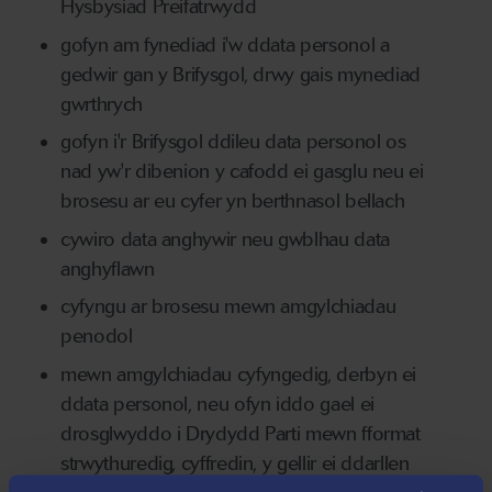
Hysbysiad Preifatrwydd
gofyn am fynediad i'w ddata personol a
gedwir gan y Brifysgol, drwy gais mynediad
gwrthrych
gofyn i'r Brifysgol ddileu data personol os
nad yw'r dibenion y cafodd ei gasglu neu ei
brosesu ar eu cyfer yn berthnasol bellach
cywiro data anghywir neu gwblhau data
anghyflawn
cyfyngu ar brosesu mewn amgylchiadau
penodol
mewn amgylchiadau cyfyngedig, derbyn ei
ddata personol, neu ofyn iddo gael ei
drosglwyddo i Drydydd Parti mewn fformat
strwythuredig, cyffredin, y gellir ei ddarllen