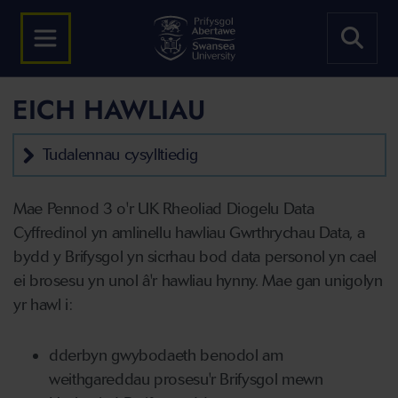
EICH HAWLIAU
Tudalennau cysylltiedig
Mae Pennod 3 o'r UK Rheoliad Diogelu Data
Cyffredinol yn amlinellu hawliau Gwrthrychau Data, a
bydd y Brifysgol yn sicrhau bod data personol yn cael
ei brosesu yn unol â'r hawliau hynny. Mae gan unigolyn
yr hawl i:
dderbyn gwybodaeth benodol am
weithgareddau prosesu'r Brifysgol mewn