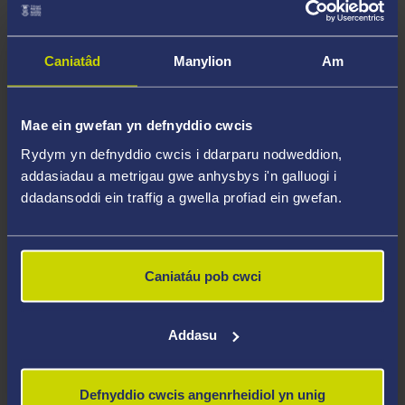
gan beiriant
tynnu cydsyniad i brosesu yn ôl unrhyw
adeg
Caniatâd
Manylion
Am
atal y Brifysgol rhag defnyddio ei ddata
personol at ddibenion marchnata
Mae ein gwefan yn defnyddio cwcis
uniongyrchol
Rydym yn defnyddio cwcis i ddarparu nodweddion,
herio prosesu a gyfiawnhawyd ar sail
addasiadau a metrigau gwe anhysbys i'n galluogi i
buddiannau dilys y Brifysgol neu les y
ddadansoddi ein traffig a gwella profiad ein gwefan.
cyhoedd
gofyn am gopi o gytundeb y dibynnwyd
arno i drosglwyddo data personol y tu allan
Caniatáu pob cwci
i'r UE
gwrthwynebu penderfyniadau a wnaed ar
Addasu
sail prosesu awtomataidd yn unig ac sy'n
peri effeithiau cyfreithiol neu'n effeithio'n
Defnyddio cwcis angenrheidiol yn unig
sylweddol ar unigolyn