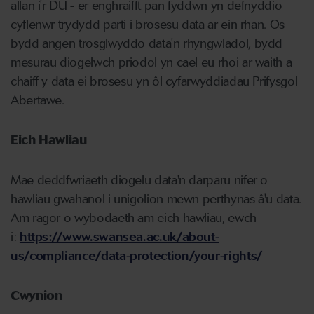
allan i'r DU - er enghraifft pan fyddwn yn defnyddio
cyflenwr trydydd parti i brosesu data ar ein rhan. Os
bydd angen trosglwyddo data'n rhyngwladol, bydd
mesurau diogelwch priodol yn cael eu rhoi ar waith a
chaiff y data ei brosesu yn ôl cyfarwyddiadau Prifysgol
Abertawe.
Eich Hawliau
Mae deddfwriaeth diogelu data'n darparu nifer o
hawliau gwahanol i unigolion mewn perthynas â'u data.
Am ragor o wybodaeth am eich hawliau, ewch
i:
https://www.swansea.ac.uk/about-
us/compliance/data-protection/your-rights/
Cwynion