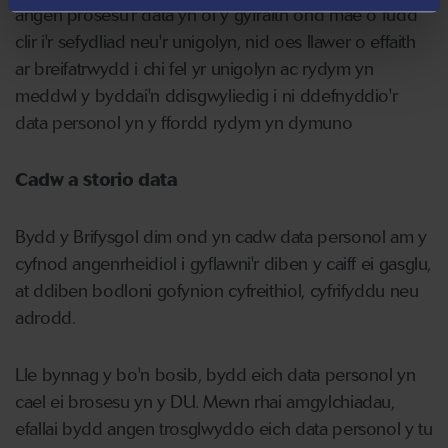
angen prosesu'r data yn ôl y gyfraith ond mae o fudd
clir i'r sefydliad neu'r unigolyn, nid oes llawer o effaith
ar breifatrwydd i chi fel yr unigolyn ac rydym yn
meddwl y byddai'n ddisgwyliedig i ni ddefnyddio'r
data personol yn y ffordd rydym yn dymuno
Cadw a storio data
Bydd y Brifysgol dim ond yn cadw data personol am y
cyfnod angenrheidiol i gyflawni'r diben y caiff ei gasglu,
at ddiben bodloni gofynion cyfreithiol, cyfrifyddu neu
adrodd.
Lle bynnag y bo'n bosib, bydd eich data personol yn
cael ei brosesu yn y DU. Mewn rhai amgylchiadau,
efallai bydd angen trosglwyddo eich data personol y tu