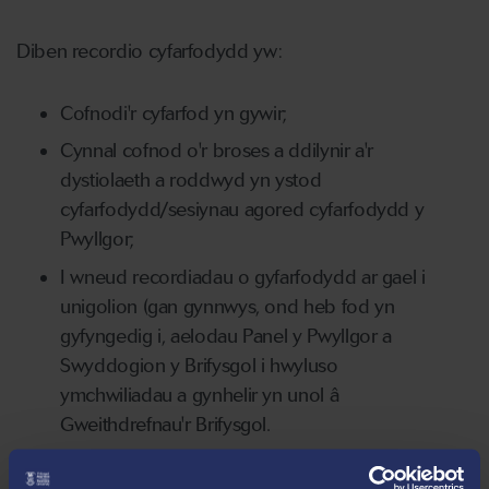
Diben recordio cyfarfodydd yw:
Cofnodi'r cyfarfod yn gywir;
Cynnal cofnod o'r broses a ddilynir a'r
dystiolaeth a roddwyd yn ystod
cyfarfodydd/sesiynau agored cyfarfodydd y
Pwyllgor;
I wneud recordiadau o gyfarfodydd ar gael i
unigolion (gan gynnwys, ond heb fod yn
gyfyngedig i, aelodau Panel y Pwyllgor a
Swyddogion y Brifysgol i hwyluso
ymchwiliadau a gynhelir yn unol â
Gweithdrefnau'r Brifysgol.
Mewn rhai achosion, adolygu'n annibynnol