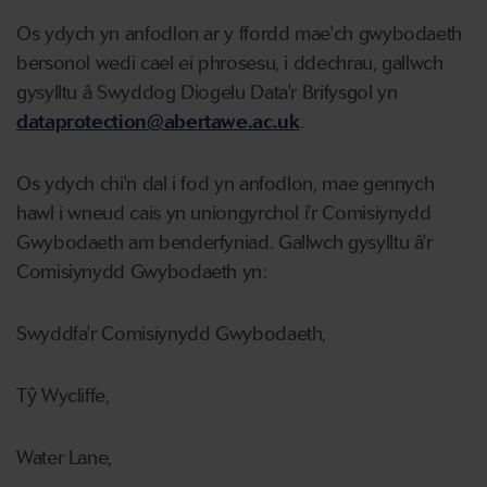
Os ydych yn anfodlon ar y ffordd mae'ch gwybodaeth
bersonol wedi cael ei phrosesu, i ddechrau, gallwch
gysylltu â Swyddog Diogelu Data'r Brifysgol yn
dataprotection@abertawe.ac.uk
.
Os ydych chi'n dal i fod yn anfodlon, mae gennych
hawl i wneud cais yn uniongyrchol i'r Comisiynydd
Gwybodaeth am benderfyniad. Gallwch gysylltu â'r
Comisiynydd Gwybodaeth yn:
Swyddfa'r Comisiynydd Gwybodaeth,
Tŷ Wycliffe,
Water Lane,