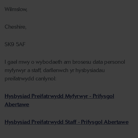
Wilmslow,
Cheshire,
SK9 5AF
I gael mwy o wybodaeth am brosesu data personol
myfyrwyr a staff, darllenwch yr hysbysiadau
preifatrwydd canlynol:
Hysbysiad Preifatrwydd Myfyrwyr - Prifysgol
Abertawe
Hysbysiad Preifatrwydd Staff - Prifysgol Abertawe