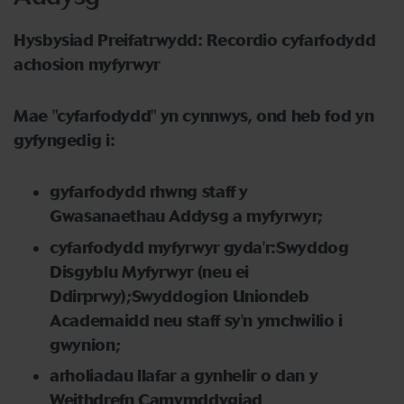
Hysbysiad Preifatrwydd: Recordio cyfarfodydd
achosion myfyrwyr
Mae "cyfarfodydd" yn cynnwys, ond heb fod yn
gyfyngedig i:
gyfarfodydd rhwng staff y
Gwasanaethau Addysg a myfyrwyr;
cyfarfodydd myfyrwyr gyda'r:Swyddog
Disgyblu Myfyrwyr (neu ei
Ddirprwy);Swyddogion Uniondeb
Academaidd neu staff sy'n ymchwilio i
gwynion;
arholiadau llafar a gynhelir o dan y
Weithdrefn Camymddygiad