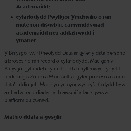
Academaidd;
cyfarfodydd Pwyllgor Ymchwilio o ran
materion disgyblu, camymddygiad
academaidd neu addasrwydd i
ymarfer.
Y Brifysgol yw'r Rheolydd Data ar gyfer y data personol
a brosesir o ran recordio cyfarfodydd. Mae gan y
Brifysgol gytundeb cytundebol â chyflenwyr trydydd
parti megis Zoom a Microsoft ar gyfer prosesu a storio
data'n ddiogel. Mae hyn yn cynnwys cyfarfodydd byw
a chadw recordiadau a thrawsgrifiadau sgwrs ar
blatfform eu cwmwl.
Math o ddata a gesglir