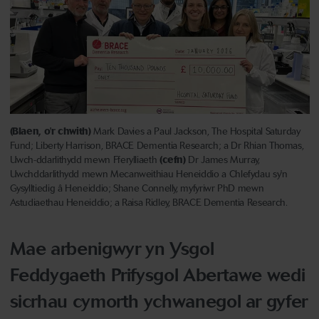
(Blaen, o'r chwith)
Mark Davies a Paul Jackson, The Hospital Saturday
Fund; Liberty Harrison, BRACE Dementia Research; a Dr Rhian Thomas,
Uwch-ddarlithydd mewn Fferylliaeth
(cefn)
Dr James Murray,
Uwchddarlithydd mewn Mecanweithiau Heneiddio a Chlefydau sy'n
Gysylltiedig â Heneiddio; Shane Connelly, myfyriwr PhD mewn
Astudiaethau Heneiddio; a Raisa Ridley, BRACE Dementia Research.
Mae arbenigwyr yn Ysgol
Feddygaeth Prifysgol Abertawe wedi
sicrhau cymorth ychwanegol ar gyfer