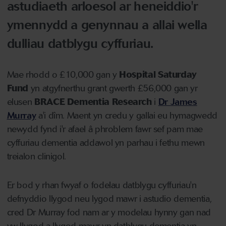
astudiaeth arloesol ar heneiddio'r
ymennydd a genynnau a allai wella
dulliau datblygu cyffuriau.
Mae rhodd o £10,000 gan y
Hospital Saturday
Fund
yn atgyfnerthu grant gwerth £56,000 gan yr
elusen
BRACE Dementia Research
i
Dr James
Murray
a'i dîm. Maent yn credu y gallai eu hymagwedd
newydd fynd i'r afael â phroblem fawr sef pam mae
cyffuriau dementia addawol yn parhau i fethu mewn
treialon clinigol.
Er bod y rhan fwyaf o fodelau datblygu cyffuriau'n
defnyddio llygod neu lygod mawr i astudio dementia,
cred Dr Murray fod nam ar y modelau hynny gan nad
yw llygod a llygod mawr yn datblygu dementia yn