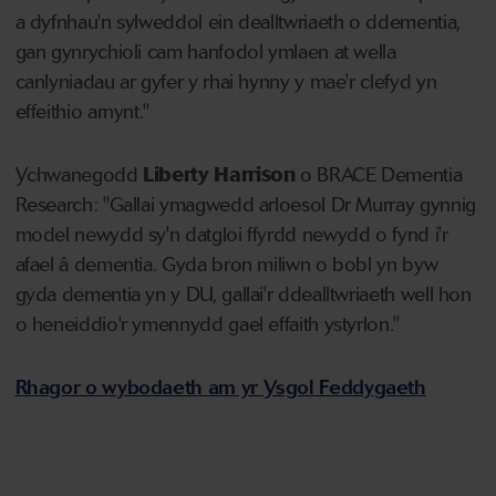
a dyfnhau'n sylweddol ein dealltwriaeth o ddementia,
gan gynrychioli cam hanfodol ymlaen at wella
canlyniadau ar gyfer y rhai hynny y mae'r clefyd yn
effeithio arnynt."
Ychwanegodd
Liberty Harrison
o BRACE Dementia
Research: "Gallai ymagwedd arloesol Dr Murray gynnig
model newydd sy'n datgloi ffyrdd newydd o fynd i'r
afael â dementia. Gyda bron miliwn o bobl yn byw
gyda dementia yn y DU, gallai'r ddealltwriaeth well hon
o heneiddio'r ymennydd gael effaith ystyrlon."
Rhagor o wybodaeth am yr Ysgol Feddygaeth