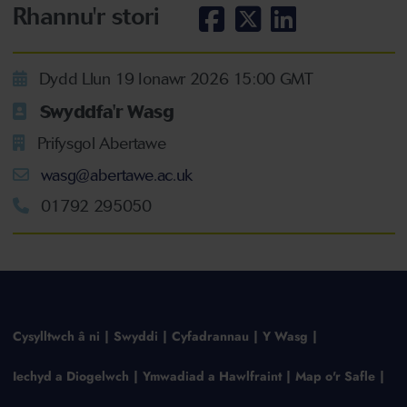
Rhannu'r stori
Dydd Llun 19 Ionawr 2026 15:00 GMT
Swyddfa'r Wasg
Prifysgol Abertawe
wasg@abertawe.ac.uk
01792 295050
Cysylltwch â ni
Swyddi
Cyfadrannau
Y Wasg
Iechyd a Diogelwch
Ymwadiad a Hawlfraint
Map o'r Safle