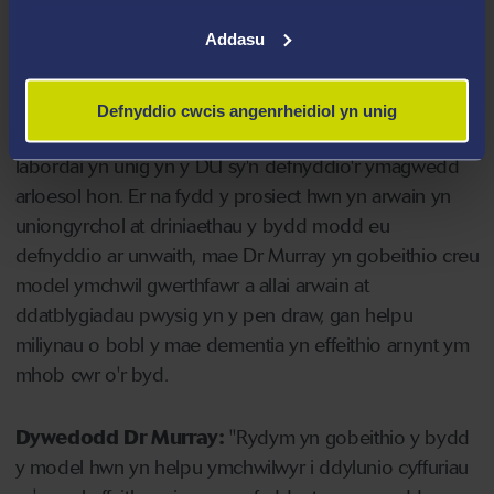
Addasu
Mae'r grant yn galluogi’r tîm yn Abertawe i ddilyn yr
ymagwedd arloesol hon fel rhan o brosiect peilot.
Defnyddio cwcis angenrheidiol yn unig
Mae’r labordy ym Mhrifysgol Abertawe'n un o ychydig
labordai yn unig yn y DU sy'n defnyddio'r ymagwedd
arloesol hon. Er na fydd y prosiect hwn yn arwain yn
uniongyrchol at driniaethau y bydd modd eu
defnyddio ar unwaith, mae Dr Murray yn gobeithio creu
model ymchwil gwerthfawr a allai arwain at
ddatblygiadau pwysig yn y pen draw, gan helpu
miliynau o bobl y mae dementia yn effeithio arnynt ym
mhob cwr o'r byd.
Dywedodd Dr Murray:
"Rydym yn gobeithio y bydd
y model hwn yn helpu ymchwilwyr i ddylunio cyffuriau