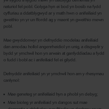
naturiol fel pobl. Golyga hyn ei bod yn bosib na fydd
cyffuriau a ddatblygwyd ar y math hwn o anifeiliaid yn
gweithio yn yr un ffordd ag y maent yn gweithio mewn
pobl.
Mae gwyddonwyr yn defnyddio modelau anifeiliaid
dan amodau hollol angenrheidiol yn unig, a disgwylir y
bydd yr ymchwil hon yn arwain at ganfyddiadau a fydd
o fudd i bobl ac i anifeiliaid fel ei gilydd.
Defnyddir anifeiliaid yn yr ymchwil hon am y rhesymau
canlynol:
Mae geneteg yr anifeiliaid hyn a phobl yn debyg;
Mae bioleg yr anifeiliaid yn dangos sut mae