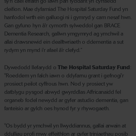
sy'n cael effaith go iawn pan fyddant yn cyrraedd
cleifion. Mae dyfarniad The Hospital Saturday Fund yn
hanfodol wrth ein galluogi ni i gymryd y cam nesaf hwn.
Gan gyfuno hyn â'r cymorth sylweddol gan BRACE
Dementia Research, gallwn ymgymryd ag ymchwil a
allai drawsnewid ein dealltwriaeth o ddementia a sut
rydym yn mynd i'r afael â'r clefyd.”
Dywedodd llefarydd o
The Hospital Saturday Fund
:
"Roeddem yn falch iawn o ddyfarnu grant i gefnogi'r
prosiect peilot cyffrous hwn. Nod y prosiect yw
datblygu pysgod abwyd gwyrddlas Affricanaidd fel
organeb fodel newydd ar gyfer astudio dementia, gan
fanteisio ar gylch oes hynod fyr y rhywogaeth.
"Os bydd yr ymchwil yn llwyddiannus, gallai arwain at
ddulliau profi mwy effeithlon ar gyfer triniaethau posib