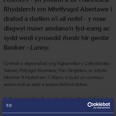
Rhydderch ym Mhrifysgol Abertawe i
drafod a darllen o'i ail nofel - y mae
disgwyl mawr amdano'n fyd-eang ac
sydd wedi cyrraedd rhestr hir gwobr
Booker -
Lanny
.
Cynhelir y digwyddiad yng Nghanolfan y Celfyddydau
Taliesin, Prifysgol Abertawe, Parc Singleton, ar ddydd
Mercher 9 Hydref am 7:30pm, a bydd yn cynnwys
sesiwn holi ac ateb a sesiwn llofnodi llyfrau.
Enillodd nofel Max Porter,
Grief Is the Thing with
Feathers
, Wobr Ryngwladol Dylan Thomas; Gwobr
Awdur Ifanc y Flwyddyn Sunday Times/Peters, Fraser +