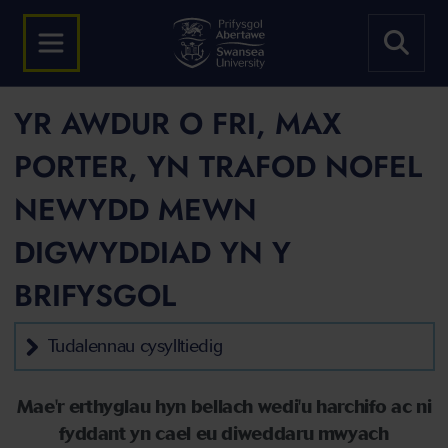
YR AWDUR O FRI, MAX
PORTER, YN TRAFOD NOFEL
NEWYDD MEWN
DIGWYDDIAD YN Y
BRIFYSGOL
Tudalennau cysylltiedig
Mae'r erthyglau hyn bellach wedi'u harchifo ac ni
fyddant yn cael eu diweddaru mwyach