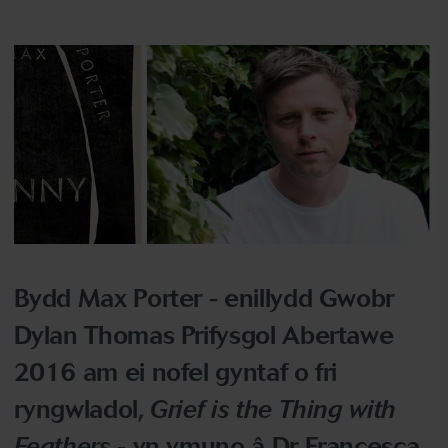
Bydd Max Porter - enillydd Gwobr
Dylan Thomas Prifysgol Abertawe
2016 am ei nofel gyntaf o fri
ryngwladol,
Grief is the Thing with
Feathers
- yn ymuno â Dr Francesca