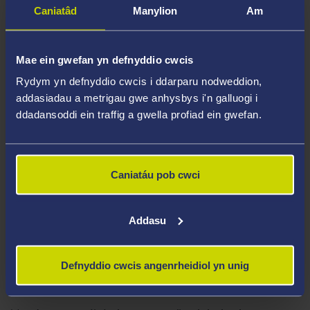
Dunlop; gwobr Europese Literatuurprijs; a Gwobr
Caniatâd
Manylion
Am
Darllenwyr BAMB (Books Are My Bag). Cyrhaeddodd
hefyd restr fer Gwobr Llyfr Cyntaf y Guardian a Gwobr
Mae ein gwefan yn defnyddio cwcis
Goldsmiths.
Rydym yn defnyddio cwcis i ddarparu nodweddion,
addasiadau a metrigau gwe anhysbys i'n galluogi i
Mae ei nofel ddiweddaraf,
Lanny
, wedi cyrraedd rhestr
ddadansoddi ein traffig a gwella profiad ein gwefan.
hir Gwobr Booker 2019. Wedi'i disgrifio'n ddiddorol fel
croes rhwng
Under Milk Wood
a
Broadchurch
, mae
Lanny
yn stori am blentyn, teulu, pentref a chymuned,
Caniatáu pob cwci
a'r hanesion a rennir drwy'r cenedlaethau. Gan ein
hatgoffa o'r Llais Cyntaf hollweledol ym mhentref
ffuglennol Llareggub Dylan Thomas, mae'r darllenydd
Addasu
yn dysgu safbwynt unigryw Dead Papa Toothwort,
ysbryd hynafol a all newid ffurf sy'n gweld ac yn bwydo
Defnyddio cwcis angenrheidiol yn unig
ar fywyd y pentref.