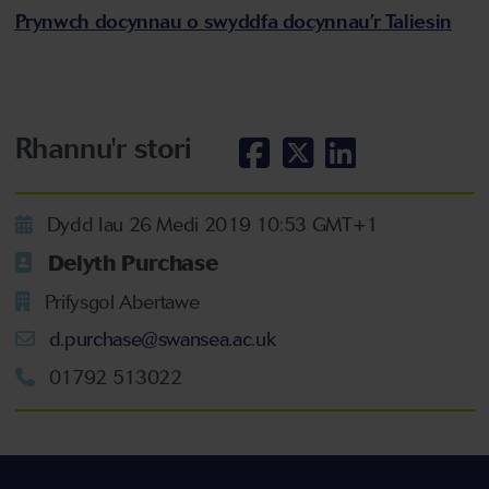
Prynwch docynnau o swyddfa docynnau’r Taliesin
Rhannu'r stori
Dydd Iau 26 Medi 2019 10:53 GMT+1
Delyth Purchase
Prifysgol Abertawe
d.purchase@swansea.ac.uk
01792 513022