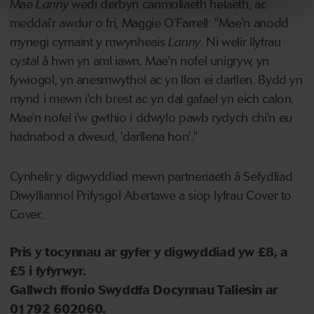
Mae
Lanny
wedi derbyn canmoliaeth helaeth, ac
meddai'r awdur o fri, Maggie O’Farrell: "Mae'n anodd
mynegi cymaint y mwynheais
Lanny
. Ni welir llyfrau
cystal â hwn yn aml iawn. Mae'n nofel unigryw, yn
fywiogol, yn anesmwythol ac yn llon ei darllen. Bydd yn
mynd i mewn i'ch brest ac yn dal gafael yn eich calon.
Mae'n nofel i'w gwthio i ddwylo pawb rydych chi'n eu
hadnabod a dweud, 'darllena hon'."
Cynhelir y digwyddiad mewn partneriaeth â Sefydliad
Diwylliannol Prifysgol Abertawe a siop lyfrau Cover to
Cover.
Pris y tocynnau ar gyfer y digwyddiad yw £8, a
£5 i fyfyrwyr.
Gallwch ffonio Swyddfa Docynnau Taliesin ar
01792 602060.