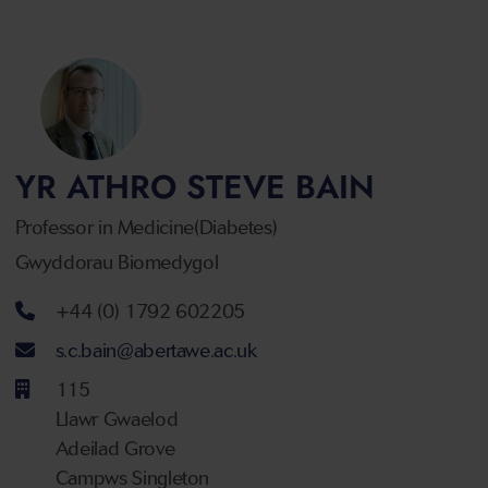
YR ATHRO STEVE BAIN
Professor in Medicine(Diabetes)
Gwyddorau Biomedygol
Rhif ffôn
+44 (0) 1792 602205
Cyfeiriad ebost
s.c.bain@abertawe.ac.uk
115
Llawr Gwaelod
Adeilad Grove
Campws Singleton