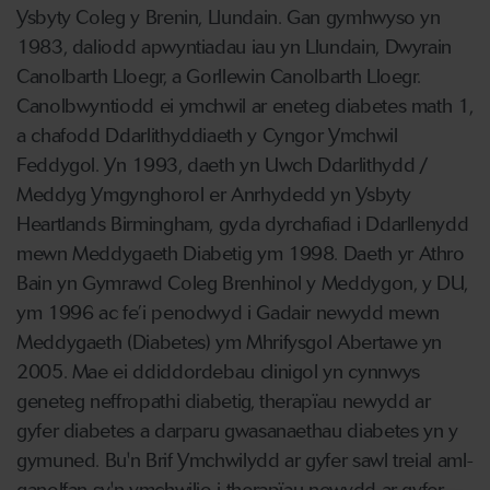
Ysbyty Coleg y Brenin, Llundain. Gan gymhwyso yn
1983, daliodd apwyntiadau iau yn Llundain, Dwyrain
Canolbarth Lloegr, a Gorllewin Canolbarth Lloegr.
Canolbwyntiodd ei ymchwil ar eneteg diabetes math 1,
a chafodd Ddarlithyddiaeth y Cyngor Ymchwil
Feddygol. Yn 1993, daeth yn Uwch Ddarlithydd /
Meddyg Ymgynghorol er Anrhydedd yn Ysbyty
Heartlands Birmingham, gyda dyrchafiad i Ddarllenydd
mewn Meddygaeth Diabetig ym 1998. Daeth yr Athro
Bain yn Gymrawd Coleg Brenhinol y Meddygon, y DU,
ym 1996 ac fe’i penodwyd i Gadair newydd mewn
Meddygaeth (Diabetes) ym Mhrifysgol Abertawe yn
2005. Mae ei ddiddordebau clinigol yn cynnwys
geneteg neffropathi diabetig, therapïau newydd ar
gyfer diabetes a darparu gwasanaethau diabetes yn y
gymuned. Bu'n Brif Ymchwilydd ar gyfer sawl treial aml-