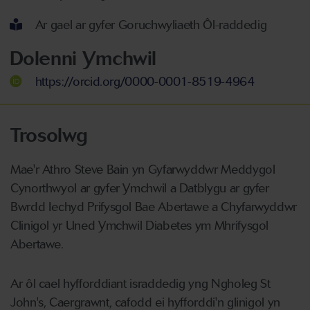
Ar gael ar gyfer Goruchwyliaeth Ôl-raddedig
Dolenni Ymchwil
https://orcid.org/0000-0001-8519-4964
Trosolwg
Mae'r Athro Steve Bain yn Gyfarwyddwr Meddygol
Cynorthwyol ar gyfer Ymchwil a Datblygu ar gyfer
Bwrdd Iechyd Prifysgol Bae Abertawe a Chyfarwyddwr
Clinigol yr Uned Ymchwil Diabetes ym Mhrifysgol
Abertawe.
Ar ôl cael hyfforddiant israddedig yng Ngholeg St
John's, Caergrawnt, cafodd ei hyfforddi'n glinigol yn