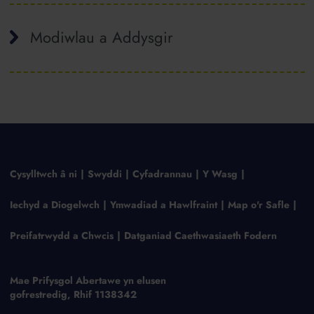
Modiwlau a Addysgir
Cysylltwch â ni
Swyddi
Cyfadrannau
Y Wasg
Iechyd a Diogelwch
Ymwadiad a Hawlfraint
Map o'r Safle
Preifatrwydd a Chwcis
Datganiad Caethwasiaeth Fodern
Mae Prifysgol Abertawe yn elusen
gofrestredig, Rhif 1138342