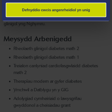
gyfer Diabetes ac Endocrinoleg Cymru tan 2016. Mae
hefyd yn cadeirio’r Bwrdd sy’n goruchwylio Cyfleuster
Defnyddio cwcis angenrheidiol yn unig
Ymchwil Glinigol ar y Cyd ILS, y prif sefydliad ymchwil
glinigol yng Nghymru.
Meysydd Arbenigedd
Rheolaeth glinigol diabetes math 2
Rheolaeth glinigol diabetes math 1
Treialon canlyniad cardiofasgwlaidd diabetes
math 2
Therapïau modern ar gyfer diabetes
Ymchwil a Datblygu yn y GIG
Adolygiad cymheiriaid o lawysgrifau
gwyddonol a cheisiadau grant