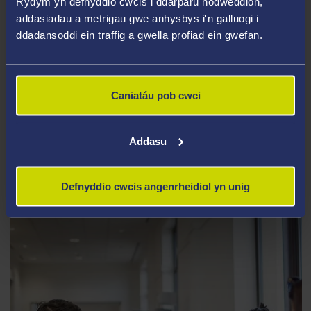
yma?
Rydym yn defnyddio cwcis i ddarparu nodweddion,
addasiadau a metrigau gwe anhysbys i'n galluogi i
ddadansoddi ein traffig a gwella profiad ein gwefan.
Mae'r adrannau canlynol wedi cymeradwyo'r
sefydliad hwn ar gyfer eu myfyrwyr, ond nodwch
fod lleoedd ac argaeledd yn amrywio flwyddyn ar
ôl blwyddyn ac felly ni allwn warantu lleoedd
Caniatáu pob cwci
mewn sefydliadau partner.
Addasu
Cyfieithu
Defnyddio cwcis angenrheidiol yn unig