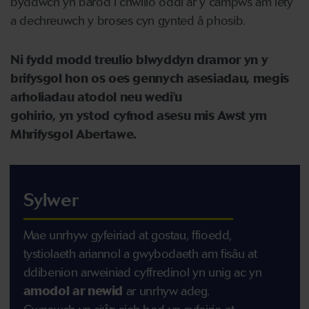
byddwch yn barod i chwilio oddi ar y campws am lety
a dechreuwch y broses cyn gynted â phosib.
Ni fydd modd treulio blwyddyn dramor yn y
brifysgol hon os oes gennych asesiadau, megis
arholiadau atodol neu wedi'u
gohirio, yn ystod
cyfnod asesu mis Awst ym
Mhrifysgol Abertawe.
Sylwer
Mae unrhyw gyfeiriad at gostau, ffioedd,
tystiolaeth ariannol a gwybodaeth am fisâu at
ddibenion arweiniad cyffredinol yn unig ac yn
amodol ar newid
ar unrhyw adeg.