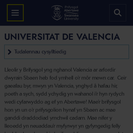
UNIVERSITAT DE VALENCIA
Tudalennau cysylltiedig
Lleolir y Brifysgol yng nghanol Valencia ar arfordir
dwyrain Sbaen heb fod ymhell o’r môr mewn car. Ceir
gaeafau byr, mwyn yn Valencia, ynghyd â hafau hir,
poeth a sych, sydd ychydig yn wahanol i’r hyn rydych
wedi cyfarwyddo ag ef yn Abertawe! Mae’r brifysgol
hon yn un o’r prifysgolion hynaf yn Sbaen ac mae
ganddi draddodiad ymchwil cadarn. Mae nifer y
lleoedd yn neuaddau’r myfyrwyr yn gyfyngedig felly