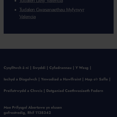
Tudalen Llety Valencia
Tudalen Gwasanaethau Myfyrwyr
Valencia
Cysylltwch â ni
Swyddi
Cyfadrannau
Y Wasg
Iechyd a Diogelwch
Ymwadiad a Hawlfraint
Map o'r Safle
Preifatrwydd a Chwcis
Datganiad Caethwasiaeth Fodern
Mae Prifysgol Abertawe yn elusen
gofrestredig, Rhif 1138342