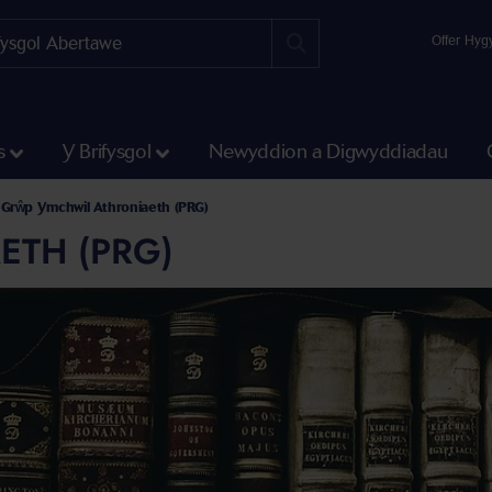
Offer Hyg
s
Y Brifysgol
Newyddion a Digwyddiadau
Grŵp Ymchwil Athroniaeth (PRG)
TH (PRG)