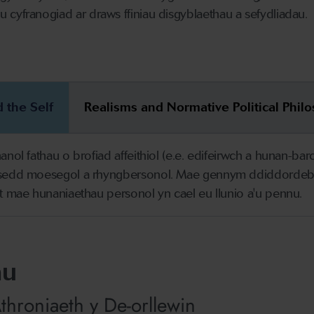
cyfranogiad ar draws ffiniau disgyblaethau a sefydliadau.
d the Self
Realisms and Normative Political Phil
nol fathau o brofiad affeithiol (e.e. edifeirwch a hunan-b
sedd moesegol a rhyngbersonol. Mae gennym ddiddordeb 
 mae hunaniaethau personol yn cael eu llunio a'u pennu.
au
throniaeth y De-orllewin