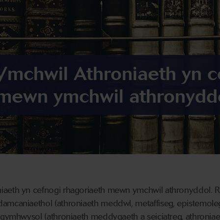
Ymchwil Athroniaeth yn c
 mewn ymchwil athronydd
iaeth yn cefnogi rhagoriaeth mewn ymchwil athronyddol. R
amcaniaethol (athroniaeth meddwl, metaffiseg, epistemoleg)
h gymhwysol (athroniaeth meddygaeth a seiciatreg, athronia