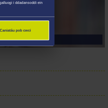
alluogi i ddadansoddi ein
Caniatáu pob cwci