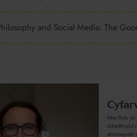
hilosophy and Social Media: The Good
Cyfar
Mae Rob yn 
ddarlithydd 
arbenigedd y