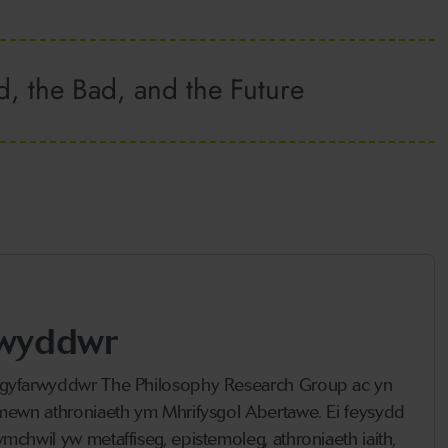
, the Bad, and the Future
wyddwr
gyfarwyddwr The Philosophy Research Group ac yn
mewn athroniaeth ym Mhrifysgol Abertawe. Ei feysydd
mchwil yw metaffiseg, epistemoleg, athroniaeth iaith,