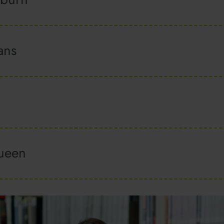
ans
ueen