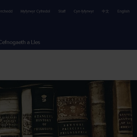
yrchedd
Myfyrwyr Cyfredol
Staff
Cyn-fyfyrwyr
中文
English
Cefnogaeth a Lles