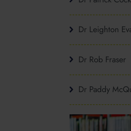
Dr Leighton Ev
Dr Rob Fraser
Dr Paddy McQ