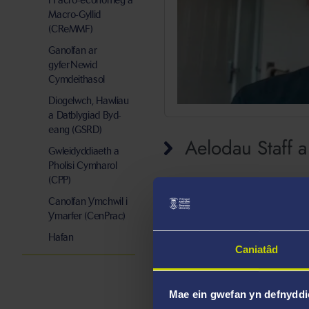
i Facro-economeg a
Macro-Gyllid
(CReMMF)
Ganolfan ar
gyfer Newid
Cymdeithasol
Diogelwch, Hawliau
a Datblygiad Byd-
eang (GSRD)
Aelodau Staff 
Gwleidyddiaeth a
Pholisi Cymharol
(CPP)
Canolfan Ymchwil i
Ymarfer (CenPrac)
Hafan
Caniatâd
Mae ein gwefan yn defnyddi