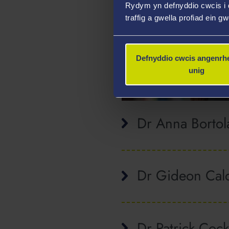
Rydym yn defnyddio cwcis i 
traffig a gwella profiad ein g
Defnyddio cwcis angenrhe
unig
CYHOEDDIADAU A
Dr Anna Bortol
Dr Gideon Cal
Dr Patrick Coc