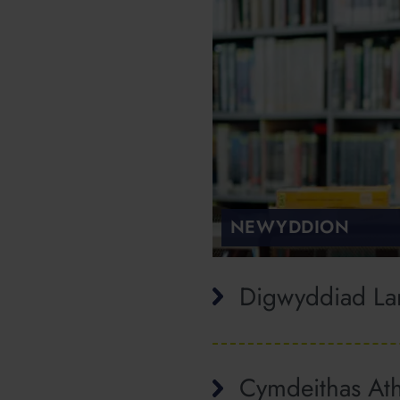
NEWYDDION
Digwyddiad Lan
Cymdeithas Ath