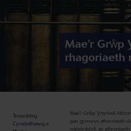
Mae’r Grŵp 
rhagoriaeth
Mae'r Grŵp Ymchwil Athron
Troseddeg,
gan gynnwys athroniaeth dd
Cymdeithaseg a
wleidyddol), ac athroniaet