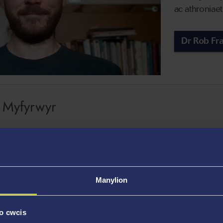
ac athroniae
Dr Rob Fr
a Myfyrwyr
Manylion
o cwcis