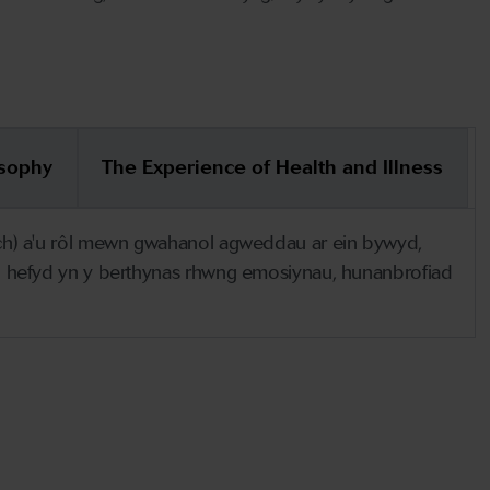
osophy
The Experience of Health and Illness
arch) a'u rôl mewn gwahanol agweddau ar ein bywyd,
hefyd yn y berthynas rhwng emosiynau, hunanbrofiad