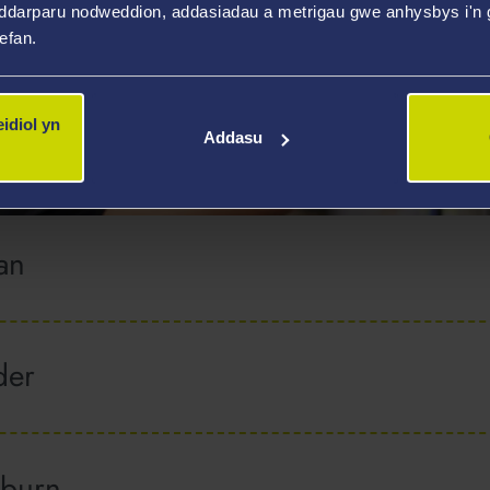
ddarparu nodweddion, addasiadau a metrigau gwe anhysbys i'n g
wefan.
idiol yn
Addasu
CADEMAIDD
an
der
kburn