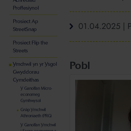
Achrediad
Proffesiynol
Prosiect Ap
01.04.2025 | P
StreetSnap
Prosiect Flip the
Streets
Pobl
Ymchwil yn yr Ysgol
Gwyddorau
Cymdeithas
Y Ganolfan Micro-
economeg
Gymhwysol
Grŵp Ymchwil
Athroniaeth (PRG)
Y Ganolfan Ymchwil