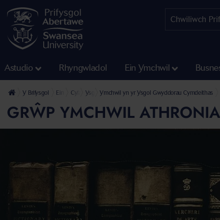
Astudio
Rhyngwladol
Ein Ymchwil
Busne
Y Brifysgol
Ein Cyfadrannau
Cyfadran y Dyniaethau a'r Gwyddorau Cymdeithasol
Ysgol y Gwyddorau Cymdeithasol
Ymchwil yn yr Ysgol Gwyddorau Cymdeithas
GRŴP YMCHWIL ATHRONIAE