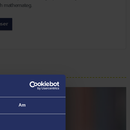
th mathemateg.
aser
Am