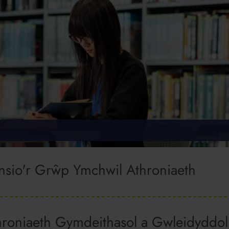
sio'r Grŵp Ymchwil Athroniaeth
roniaeth Gymdeithasol a Gwleidyddol