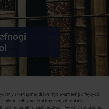
efnogi
ol
ydym yn weithgar ar draws rhychwant eang o feysydd,
, athroniaeth ymarferol (moeseg, athroniaeth
eth technoleg, athroniaeth addysg). Rydym yn agored ac