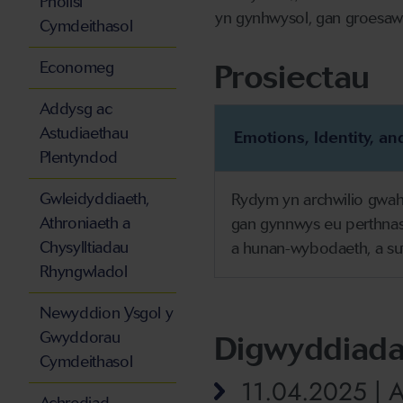
Pholisi
yn gynhwysol, gan groesawu 
Cymdeithasol
Prosiectau
Economeg
Addysg ac
Astudiaethau
Emotions, Identity, an
Plentyndod
Gwleidyddiaeth,
Rydym yn archwilio gwaha
Athroniaeth a
gan gynnwys eu perthna
Chysylltiadau
a hunan-wybodaeth, a sut
Rhyngwladol
Newyddion Ysgol y
Gwyddorau
Digwyddiad
Cymdeithasol
11.04.2025 | A