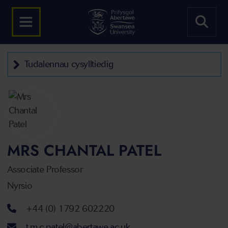
Tudalennau cysylltiedig
MRS CHANTAL PATEL
Associate Professor
Nyrsio
Rhif ffôn
+44 (0) 1792 602220
Cyfeiriad ebost
t.m.c.patel@abertawe.ac.uk