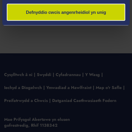
Defnyddio cwcis angenrheidiol yn unig
Cysylltwch â ni
Swyddi
Cyfadrannau
Y Wasg
Iechyd a Diogelwch
Ymwadiad a Hawlfraint
Map o'r Safle
Preifatrwydd a Chwcis
Datganiad Caethwasiaeth Fodern
Mae Prifysgol Abertawe yn elusen
gofrestredig, Rhif 1138342