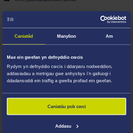
Trosolwg
Caniatâd
Manylion
Am
Pennaeth Astudiaethau Rhyngbroffesiynol, Ysgol
Iechyd a Gofal Cymdeithasol, Prifysgol Abertawe
Mae ein gwefan yn defnyddio cwcis
Rydym yn defnyddio cwcis i ddarparu nodweddion,
Modiwlau a Addysgir
addasiadau a metrigau gwe anhysbys i'n galluogi i
ddadansoddi ein traffig a gwella profiad ein gwefan.
Caniatáu pob cwci
Addasu