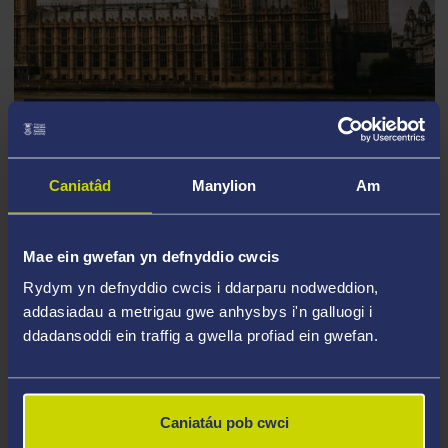
GWLEIDYDDIAETH A PHOLISI
CYMHAROL (CPP)
Caniatâd
Manylion
Am
Mae ein gwefan yn defnyddio cwcis
Rydym yn defnyddio cwcis i ddarparu nodweddion,
addasiadau a metrigau gwe anhysbys i'n galluogi i
ddadansoddi ein traffig a gwella profiad ein gwefan.
Caniatáu pob cwci