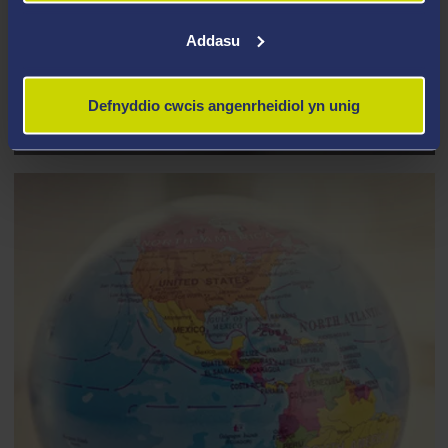
Addasu
CANOLFANNAU A GRWPIAU
YMCHWIL CELFYDDYDAU A
Defnyddio cwcis angenrheidiol yn unig
DYNOLIAETHAU