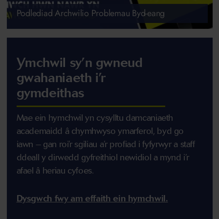
Podlediad Archwilio Problemau Byd-eang
Ymchwil sy’n gwneud
gwahaniaeth i’r
gymdeithas
Mae ein hymchwil yn cysylltu damcaniaeth
academaidd â chymhwyso ymarferol, byd go
iawn – gan roi’r sgiliau a’r profiad i fyfyrwyr a staff
ddeall y dirwedd gyfreithiol newidiol a mynd i’r
afael â heriau cyfoes.
Dysgwch fwy am effaith ein hymchwil.