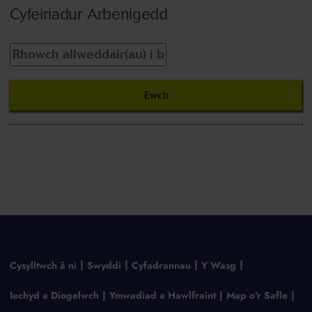
Cyfeiriadur Arbenigedd
Cysylltwch â ni
Swyddi
Cyfadrannau
Y Wasg
Iechyd a Diogelwch
Ymwadiad a Hawlfraint
Map o'r Safle