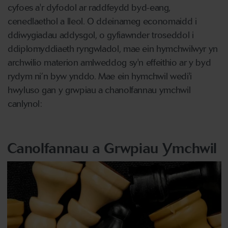
cyfoes a'r dyfodol ar raddfeydd byd-eang,
cenedlaethol a lleol. O ddeinameg economaidd i
ddiwygiadau addysgol, o gyfiawnder troseddol i
ddiplomyddiaeth ryngwladol, mae ein hymchwilwyr yn
archwilio materion amlweddog sy'n effeithio ar y byd
rydym ni’n byw ynddo. Mae ein hymchwil wedi'i
hwyluso gan y grwpiau a chanolfannau ymchwil
canlynol:
Canolfannau a Grwpiau Ymchwil