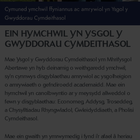
Cymuned ymchwil ffyniannus ac amrywiol yn Ysgol y
Gwyddorau Cymdeithasol
EIN HYMCHWIL YN YSGOL Y
GWYDDORAU CYMDEITHASOL
Mae Ysgol y Gwyddorau Cymdeithasol ym Mhrifysgol
Abertawe yn hyb deinamig o weithgaredd ymchwil,
sy'n cynnwys disgyblaethau amrywiol ac ysgolheigion
o amrywiaeth o gefndiroedd academaidd. Mae ein
hymchwil yn canolbwyntio ar y meysydd allweddol o
fewn y disgyblaethau: Economeg, Addysg, Troseddeg,
a Chysylltiadau Rhyngwladol, Gwleidyddiaeth, a Pholisi
Cymdeithasol.
Mae ein gwaith yn ymrwymedig i fynd i'r afael â heriau