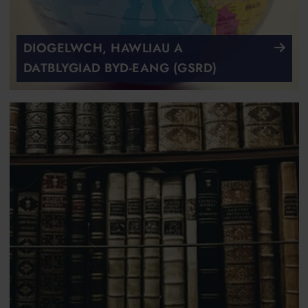
DIOGELWCH, HAWLIAU A
DATBLYGIAD BYD-EANG (GSRD)