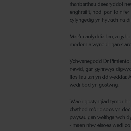
rhanbarthau daearyddol neu
enghraifft, nodi pan fo nife
cyfyngedig yn hytrach na di
Mae'r canfyddiadau, a gyho
modern a wynebir gan siar
Ychwanegodd Dr Pimiento: 
newid, gan gynnwys digwyd
ffosiliau tan yn ddiweddar
wedi bod yn gostwng.
"Mae'r gostyngiad tymor h
chathod môr eisoes yn dechr
pwysau gan weithgarwch dyn
- maen nhw eisoes wedi coll