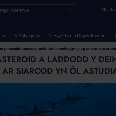
Offer Hyg
s
Y Brifysgol
Newyddion a Digwyddiadau
d yr asteroid a laddodd y deinosoriaid effaith gyfyngedig ar siarcod yn ôl as
STEROID A LADDODD Y DEIN
 AR SIARCOD YN ÔL ASTUD