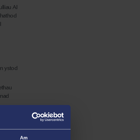
lliau AI
 chathod
l
n ystod
ethau
 nad
sen
awer
Am