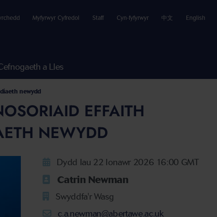
yrchedd
Myfyrwyr Cyfredol
Staff
Cyn-fyfyrwyr
中文
English
Cefnogaeth a Lles
tudiaeth newydd
OSORIAID EFFAITH
IAETH NEWYDD
Dydd Iau 22 Ionawr 2026 16:00 GMT
Catrin Newman
Swyddfa'r Wasg
c.a.newman@abertawe.ac.uk