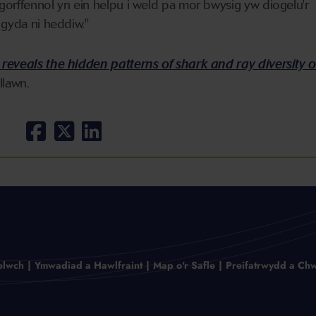
gorffennol yn ein helpu i weld pa mor bwysig yw diogelu'r
 gyda ni heddiw."
reveals the hidden patterns of shark and ray diversity o
llawn.
elwch
Ymwadiad a Hawlfraint
Map o'r Safle
Preifatrwydd a Chw