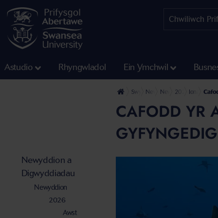
Astudio
Rhyngwladol
Ein Ymchwil
Busne
Swyddfa'r Wasg
Newyddion a Digwyddiadau
Newyddion
2026
Ionawr
Cafod
CAFODD YR A
GYFYNGEDIG
Newyddion a
Digwyddiadau
Newyddion
2026
Awst