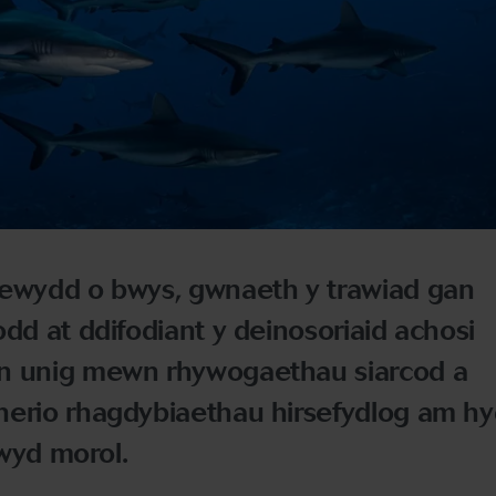
newydd o bwys, gwnaeth y trawiad gan
odd at ddifodiant y deinosoriaid achosi
yn unig mewn rhywogaethau siarcod a
herio rhagdybiaethau hirsefydlog am hy
ywyd morol.