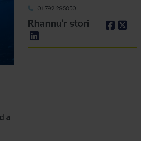
01792 295050
Rhannu'r stori
d a