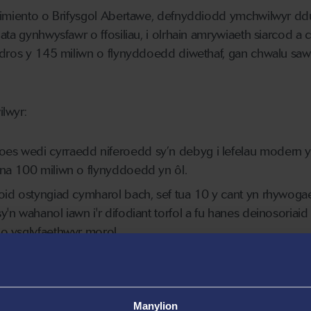
Pimiento o Brifysgol Abertawe, defnyddiodd ymchwilwyr ddu
ata gynhwysfawr o ffosiliau, i olrhain amrywiaeth siarcod a
 dros y 145 miliwn o flynyddoedd diwethaf, gan chwalu saw
lwyr:
es wedi cyrraedd niferoedd sy’n debyg i lefelau modern y
 na 100 miliwn o flynyddoedd yn ôl.
roid ostyngiad cymharol bach, sef tua 10 y cant yn rhywoga
y'n wahanol iawn i'r difodiant torfol a fu hanes deinosoriaid
 o ysglyfaethwyr morol.
au siarcod a chathod môr ar ei anterth yn ystod yr oes Ëo
 o flynyddoedd yn ôl pan oedd y cefnforoedd yn gynefin i l
y'n bodoli heddiw.
Manylion