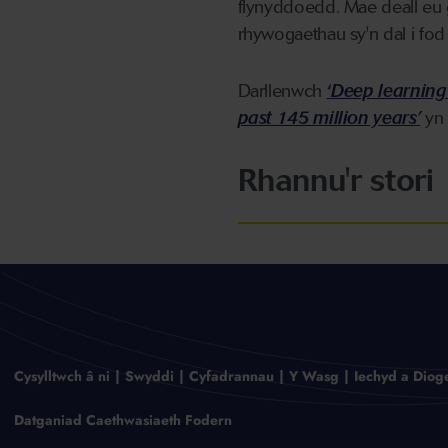
flynyddoedd. Mae deall eu 
rhywogaethau sy'n dal i fod
Darllenwch
‘
Deep learning 
past 145 million years’
yn 
Rhannu'r stori
Cysylltwch â ni
Swyddi
Cyfadrannau
Y Wasg
Iechyd a Diog
Datganiad Caethwasiaeth Fodern