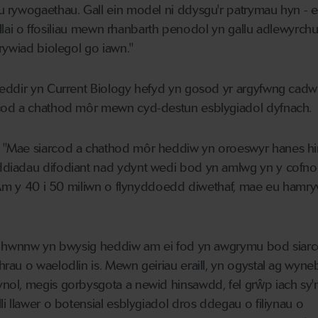
 rywogaethau. Gall ein model ni ddysgu'r patrymau hyn - e
r llai o ffosiliau mewn rhanbarth penodol yn gallu adlewyrc
rywiad biolegol go iawn."
eddir yn Current Biology hefyd yn gosod yr argyfwng cadw
cod a chathod môr mewn cyd-destun esblygiadol dyfnach.
"Mae siarcod a chathod môr heddiw yn oroeswyr hanes hi
diadau difodiant nad ydynt wedi bod yn amlwg yn y cofn
. Am y 40 i 50 miliwn o flynyddoedd diwethaf, mae eu hamry
ir hwnnw yn bwysig heddiw am ei fod yn awgrymu bod siar
au o waelodlin is. Mewn geiriau eraill, yn ogystal ag wyne
ol, megis gorbysgota a newid hinsawdd, fel grŵp iach sy'n
i llawer o botensial esblygiadol dros ddegau o filiynau o