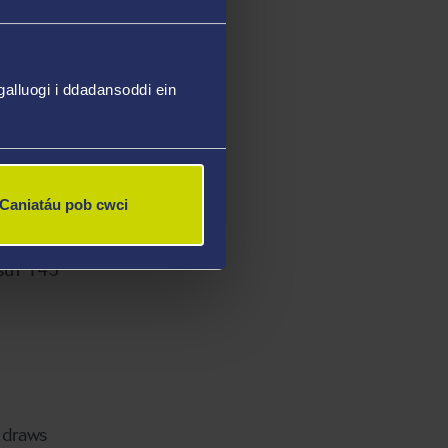
aethau,
alluogi i ddadansoddi ein
erol yn
 i greu
Caniatáu pob cwci
lus.
trys
su'r 145
r draws