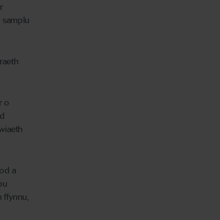
r
hu samplu
raeth
r o
od
wiaeth
cod a
bu
 ffynnu,