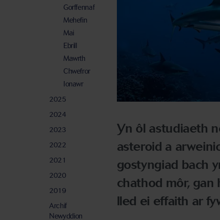
Gorffennaf
Mehefin
Mai
Ebrill
Mawrth
Chwefror
Ionawr
2025
2024
Yn ôl astudiaeth 
2023
asteroid a arweini
2022
2021
gostyngiad bach 
2020
chathod môr, gan 
2019
lled ei effaith ar f
Archif
Newyddion