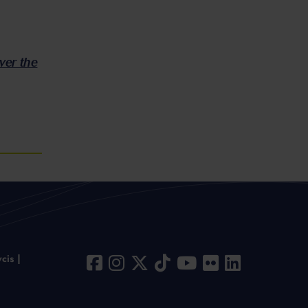
ver the
cis